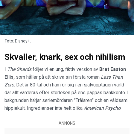
Foto: Disney+.
Skvaller, knark, sex och nihilism
I
The Shards
följer vi en ung, fiktiv version av
Bret Easton
Ellis,
som håller på att skriva sin första roman
Less Than
Zero
. Det är 80-tal och han rör sig i en självupptagen värld
där allt värderas efter storleken på ens pappas bankkonto. I
bakgrunden härjar seriemördaren ”Trålaren” och en våldsam
hippiekult. Ingredienser inte helt olika
American Psycho
.
ANNONS