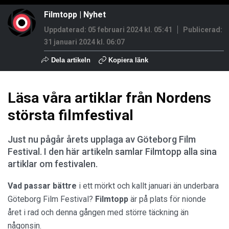
Filmtopp
|
Nyhet
Uppdaterad: 05 februari 2024 kl. 05:41
Publicerad:
31 januari 2024 kl. 06:07
Dela artikeln
Kopiera länk
Läsa våra artiklar från Nordens
största filmfestival
Just nu pågår årets upplaga av Göteborg Film
Festival. I den här artikeln samlar Filmtopp alla sina
artiklar om festivalen.
Vad passar bättre
i ett mörkt och kallt januari än underbara
Göteborg Film Festival?
Filmtopp
är på plats för nionde
året i rad och denna gången med större täckning än
någonsin.