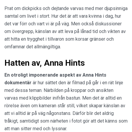
Prat om dickpicks och dejtande varvas med mer djupsinniga
samtal om livet i stort. Hur det är att vara kvinna i dag, hur
det var förr och vart vi är på väg. Men också diskussioner
om övergrepp, känslan av att leva på lånad tid och vikten av
att hitta en trygghet i tillvaron som korsar gränser och
omfamnar det allmängiltiga.
Hatten av, Anna Hints
En otroligt imponerande aspekt av Anna Hints
dokumentär
är hur sättet den är filmad på går i en rät linje
med dessa teman. Närbilden på kroppar och ansikten
varvas med klippbilder inifrån bastun. Men det är alltid en
rörelse även om kameran står still, vilket skapar känslan av
att vi alltid är på väg någonstans. Därför blir det aldrig
tråkigt, samtidigt som närheten i fotot gör att det känns som
att man sitter med och lyssnar.