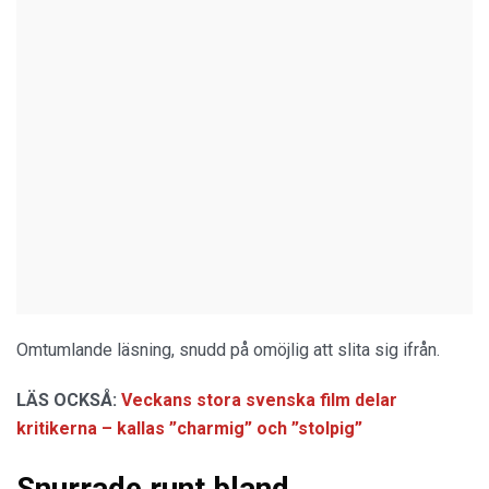
Omtumlande läsning, snudd på omöjlig att slita sig ifrån.
LÄS OCKSÅ:
Veckans stora svenska film delar
kritikerna – kallas ”charmig” och ”stolpig”
Snurrade runt bland