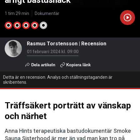
ärligt bastusnack
1 tim 29 min
Dokumentär
Rasmus Torstensson
|
Recension
01 februari 2024 kl. 09:00
Dela artikeln
Kopiera länk
Detta är en recension. Analys och ställningstaganden är
skribentens.
Träffsäkert porträtt av vänskap
och närhet
Anna Hints terapeutiska bastudokumentär Smoke
Sauna Sisterhood är mer än vad man kan tro på