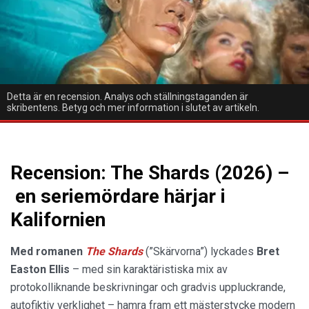
Detta är en recension. Analys och ställningstaganden är
skribentens. Betyg och mer information i slutet av artikeln.
Recension: The Shards (2026) –
en seriemördare härjar i
Kalifornien
Med romanen
The Shards
(”Skärvorna”) lyckades
Bret
Easton Ellis
– med sin karaktäristiska mix av
protokolliknande beskrivningar och gradvis uppluckrande,
autofiktiv verklighet – hamra fram ett mästerstycke modern