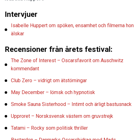
Intervjuer
Isabelle Huppert om spöken, ensamhet och
filmerna hon
älskar
Recensioner från årets festival:
The Zone of Interest – Oscarsfavorit om Auschwitz
kommendant
Club Zero – vidrigt om ätstörningar
May December – lömsk och hypnotisk
Smoke Sauna Sisterhood – Intimt och ärligt bastusnack
Upproret – Norsksvensk västern om gruvstrejk
Tatami – Rocky som politisk thriller
Bastarden – Danmarks Oscarsbidrag med Mads