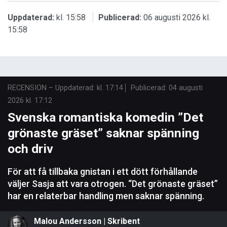
Uppdaterad:
kl. 15:58
Publicerad:
06 augusti 2026 kl.
15:58
RECENSION
–
Uppdaterad: kl. 17:14
Publicerad:
04 augusti
2026 kl. 17:12
Svenska romantiska komedin ”Det
grönaste gräset” saknar spänning
och driv
För att få tillbaka gnistan i ett dött förhållande
väljer Sasja att vara otrogen. “Det grönaste gräset”
har en relaterbar handling men saknar spänning.
Malou Andersson | Skribent