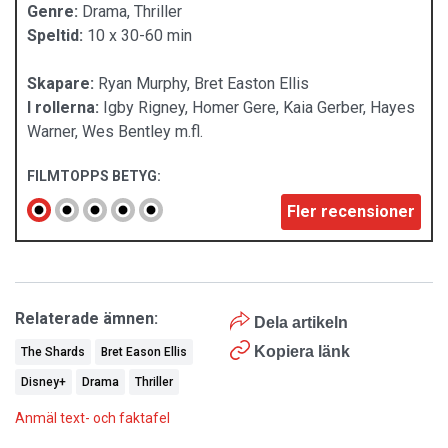
Genre:
Drama, Thriller
Speltid:
10 x 30-60 min
Skapare:
Ryan Murphy, Bret Easton Ellis
I rollerna:
Igby Rigney, Homer Gere, Kaia Gerber, Hayes
Warner, Wes Bentley m.fl.
FILMTOPPS BETYG:
Fler recensioner
Relaterade ämnen:
Dela artikeln
Kopiera länk
The Shards
Bret Eason Ellis
Disney+
Drama
Thriller
Anmäl text- och faktafel