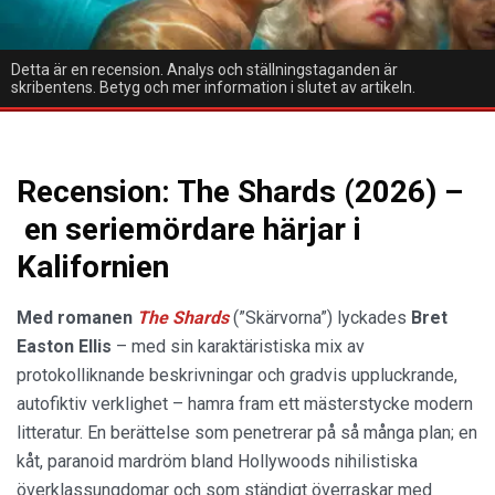
Detta är en recension. Analys och ställningstaganden är
skribentens. Betyg och mer information i slutet av artikeln.
Recension: The Shards (2026) –
en seriemördare härjar i
Kalifornien
Med romanen
The Shards
(”Skärvorna”) lyckades
Bret
Easton Ellis
– med sin karaktäristiska mix av
protokolliknande beskrivningar och gradvis uppluckrande,
autofiktiv verklighet – hamra fram ett mästerstycke modern
litteratur. En berättelse som penetrerar på så många plan; en
kåt, paranoid mardröm bland Hollywoods nihilistiska
överklassungdomar och som ständigt överraskar med