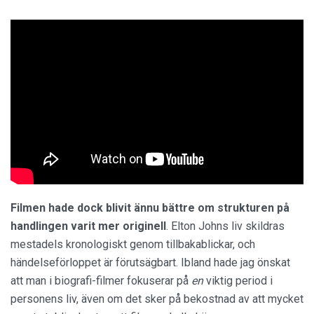
Filmen hade dock blivit ännu bättre om strukturen på
handlingen varit mer originell
. Elton Johns liv skildras
mestadels kronologiskt genom tillbakablickar, och
händelseförloppet är förutsägbart. Ibland hade jag önskat
att man i biografi-filmer fokuserar på
en
viktig period i
personens liv, även om det sker på bekostnad av att mycket