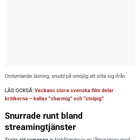
Omtumlande läsning, snudd på omöjlig att slita sig ifrån.
LÄS OCKSÅ:
Veckans stora svenska film delar
kritikerna – kallas ”charmig” och ”stolpig”
Snurrade runt bland
streamingtjänster
Trots att romanen
är förhållandevis ny (åtminstone med