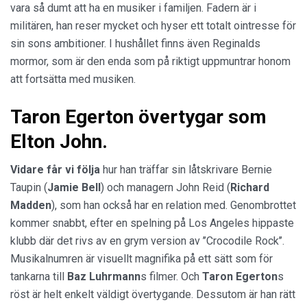
vara så dumt att ha en musiker i familjen. Fadern är i
militären, han reser mycket och hyser ett totalt ointresse för
sin sons ambitioner. I hushållet finns även Reginalds
mormor, som är den enda som på riktigt uppmuntrar honom
att fortsätta med musiken.
Taron Egerton övertygar som
Elton John.
Vidare får vi följa
hur han träffar sin låtskrivare Bernie
Taupin (
Jamie Bell
) och managern John Reid (
Richard
Madden
), som han också har en relation med. Genombrottet
kommer snabbt, efter en spelning på Los Angeles hippaste
klubb där det rivs av en grym version av ’’Crocodile Rock’’.
Musikalnumren är visuellt magnifika på ett sätt som för
tankarna till
Baz Luhrmann
s filmer. Och
Taron Egerton
s
röst är helt enkelt väldigt övertygande. Dessutom är han rätt