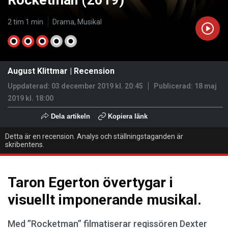
Rocketman (2019)
2 tim 1 min
Drama, Musikal
August Klittmar
|
Recension
Uppdaterad: 03 december 2019 kl. 20:45
Publicerad:
18 maj
2019 kl. 18:00
Dela artikeln
Kopiera länk
Detta är en recension. Analys och ställningstaganden är
skribentens.
Taron Egerton övertygar i
visuellt imponerande musikal.
Med ’’Rocketman’’ filmatiserar regissören Dexter