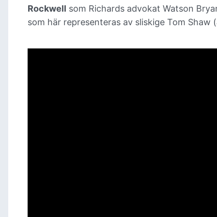
Rockwell
som Richards advokat
Watson Brya
som här representeras av sliskige Tom Shaw (