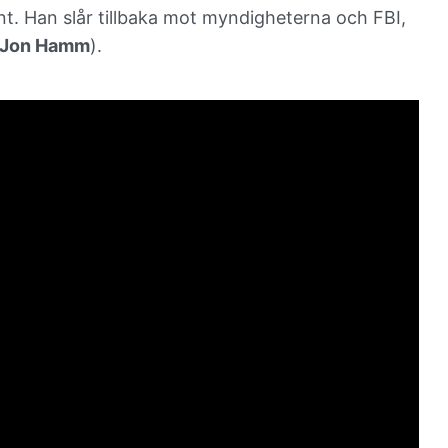
nt. Han
slår tillbaka mot myndigheterna och FBI,
Jon Hamm
).