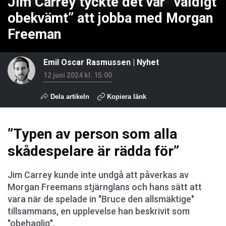
Jim Carrey tyckte det var ”väldigt
obekvämt” att jobba med Morgan
Freeman
Emil Oscar Rasmussen
|
Nyhet
12 juni 2024 kl. 15:00
Dela artikeln
Kopiera länk
”Typen av person som alla
skådespelare är rädda för”
Jim Carrey kunde inte undgå att påverkas av
Morgan Freemans stjärnglans och hans sätt att
vara när de spelade in "Bruce den allsmäktige"
tillsammans, en upplevelse han beskrivit som
"obehaglig".