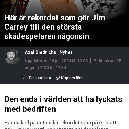
Här är rekordet som gör Jim
Carrey till den största
skådespelaren någonsin
Axel Diedrichs
|
Nyhet
Uppdaterad: 14 juli 2024 kl. 10:08
Publicerad:
28
augusti 2023 kl. 17:54
Dela artikeln
Kopiera länk
Den enda i världen att ha lyckats
med bedriften
Har du koll på det unika rekordet som på ett sätt