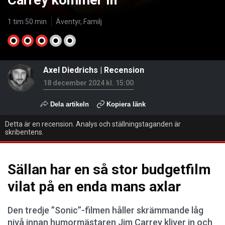
Carrey kommer in
1 tim 50 min
Äventyr, Familj
Axel Diedrichs
|
Recension
18 december 2024 kl. 15:00
Dela artikeln
Kopiera länk
Detta är en recension. Analys och ställningstaganden är
skribentens.
Sällan har en så stor budgetfilm
vilat på en enda mans axlar
Den tredje ”Sonic”-filmen håller skrämmande låg
nivå innan humormästaren Jim Carrey kliver in och