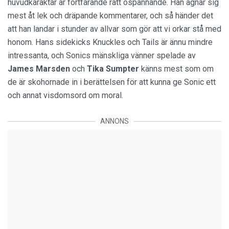
huvudkaraktär är fortfarande rätt ospännande. Han ägnar sig
mest åt lek och dräpande kommentarer, och så händer det
att han landar i stunder av allvar som gör att vi orkar stå med
honom. Hans sidekicks Knuckles och Tails är ännu mindre
intressanta, och Sonics mänskliga vänner spelade av
James
Marsden
och
Tika Sumpter
känns mest som om
de är skohornade in i berättelsen för att kunna ge Sonic ett
och annat visdomsord om moral.
ANNONS