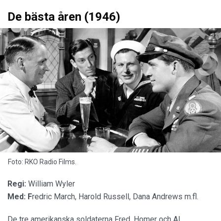
De bästa åren (1946)
Foto: RKO Radio Films.
Regi:
William Wyler
Med: F
redric March, Harold Russell, Dana Andrews m.fl.
De tre amerikanska soldaterna Fred, Homer och Al