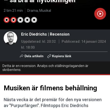
– så bra är nytolkningen
2 tim 21 min
Drama, Musikal
Eric Diedrichs
|
Recension
Uppdaterad: kl. 20:32
Publicerad:
14 januari 2024
kl. 18:00
Dela artikeln
Kopiera länk
Detta är en recension. Analys och ställningstaganden är
skribentens.
Musiken är filmens behållning
Nästa vecka är det premiär för den nya versionen
av "Purpurfärgen". Filmtopps Eric Diedrichs