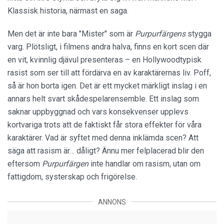
Klassisk historia, närmast en saga.
Men det är inte bara "Mister" som är
Purpurfärgens
stygga
varg. Plötsligt, i filmens andra halva, finns en kort scen där
en vit, kvinnlig djävul presenteras – en Hollywoodtypisk
rasist som ser till att fördärva en av karaktärernas liv. Poff,
så är hon borta igen. Det är ett mycket märkligt inslag i en
annars helt svart skådespelarensemble. Ett inslag som
saknar uppbyggnad och vars konsekvenser upplevs
kortvariga trots att de faktiskt får stora effekter för våra
karaktärer. Vad är syftet med denna inklämda scen? Att
säga att rasism är… dåligt? Ännu mer felplacerad blir den
eftersom
Purpurfärgen
inte handlar om rasism, utan om
fattigdom, systerskap och frigörelse.
ANNONS