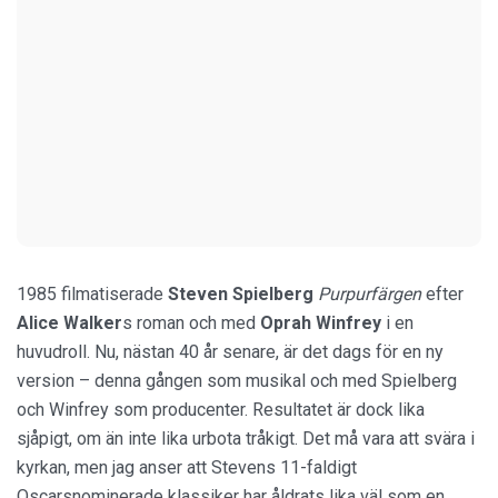
1985 filmatiserade
Steven Spielberg
Purpurfärgen
efter
Alice Walker
s roman och med
Oprah Winfrey
i en
huvudroll. Nu, nästan 40 år senare, är det dags för en ny
version – denna gången som musikal och med Spielberg
och Winfrey som producenter. Resultatet är dock lika
sjåpigt, om än inte lika urbota tråkigt. Det må vara att svära i
kyrkan, men jag anser att Stevens 11-faldigt
Oscarsnominerade klassiker har åldrats lika väl som en