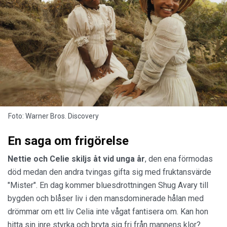
Foto: Warner Bros. Discovery
En saga om frigörelse
Nettie och Celie skiljs åt vid unga år
, den ena förmodas
död medan den andra tvingas gifta sig med fruktansvärde
"Mister". En dag kommer bluesdrottningen Shug Avary till
bygden och blåser liv i den mansdominerade hålan med
drömmar om ett liv Celia inte vågat fantisera om. Kan hon
hitta sin inre styrka och bryta sig fri från mannens klor?