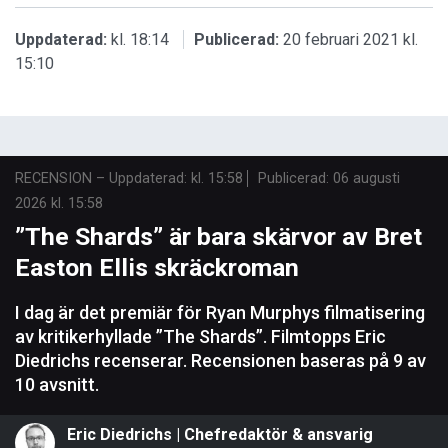
Uppdaterad:
kl. 18:14
Publicerad:
20 februari 2021 kl.
15:10
RECENSION
–
Uppdaterad: kl. 15:58
Publicerad:
06 augusti
2026 kl. 15:58
”The Shards” är bara skärvor av Bret
Easton Ellis skräckroman
I dag är det premiär för Ryan Murphys filmatisering
av kritikerhyllade ”The Shards”. Filmtopps Eric
Diedrichs recenserar. Recensionen baseras på 9 av
10 avsnitt.
Eric Diedrichs | Chefredaktör & ansvarig