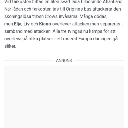
Vid farkosten hittas en liten svart låda tillhörande Atlantians.
När lådan och farkosten tas till Origines bas attackerar den
skoningslösa triben Crows invånarna. Många dödas,
men
Elja
,
Liv
och
Kiano
överlever attacken men separeras i
samband med attacken. Alla tre tvingas nu kämpa för att
överleva på olika platser i ett raserat Europa där ingen går
säker.
ANNONS