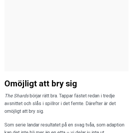
Omöjligt att bry sig
The Shards
börjar rätt bra. Tappar fästet redan i tredje
avsnittet och slås i spillror i det femte. Därefter är det
omöjligt att bry sig.
Som serie landar resultatet på en svag tvåa, som adaption
kan det inte bli mer än en etta – vi delar ju inte ut