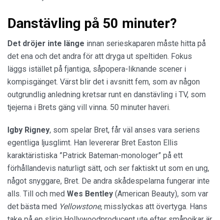
Danstävling på 50 minuter?
Det dröjer inte länge
innan serieskaparen måste hitta på
det ena och det andra för att dryga ut speltiden. Fokus
läggs istället på fjantiga, såpopera-liknande scener i
kompisgänget. Värst blir det i avsnitt fem, som av någon
outgrundlig anledning kretsar runt en danstävling i TV, som
tjejerna i Brets gäng vill vinna. 50 minuter haveri.
Igby Rigney
, som spelar Bret, får väl anses vara seriens
egentliga ljusglimt. Han levererar Bret Easton Ellis
karaktäristiska ”Patrick Bateman-monologer” på ett
förhållandevis naturligt sätt, och ser faktiskt ut som en ung,
något snyggare, Bret. De andra skådespelarna fungerar inte
alls. Till och med
Wes Bentley
(American Beauty), som var
det bästa med
Yellowstone
, misslyckas att övertyga. Hans
take på en slirig Hollywoodproducent ute efter småpojkar är