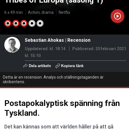
Tribes of Europa (säsong 1)
6 x 49 min
Action, drama
Netflix
Sebastian Ahokas
|
Recension
Uppdaterad: kl. 18:14
Publicerad:
20 februari 2021
kl. 15:10
Dela artikeln
Kopiera länk
Detta är en recension. Analys och ställningstaganden är
skribentens.
Postapokalyptisk spänning från
Tyskland.
Det kan kännas som att världen håller på att gå