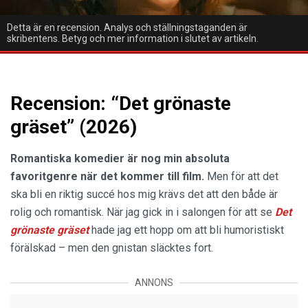
Detta är en recension. Analys och ställningstaganden är
skribentens. Betyg och mer information i slutet av artikeln.
Recension: “Det grönaste
gräset” (2026)
Romantiska komedier är nog min absoluta
favoritgenre när det kommer till film.
Men för att det
ska bli en riktig succé hos mig krävs det att den både är
rolig och romantisk. När jag gick in i salongen för att se
Det
grönaste gräset
hade jag ett hopp om att bli humoristiskt
förälskad – men den gnistan släcktes fort.
ANNONS