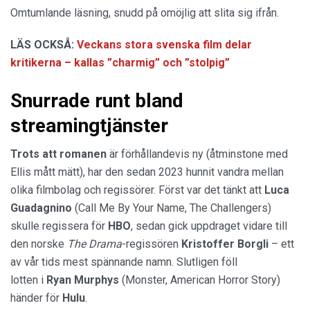
Omtumlande läsning, snudd på omöjlig att slita sig ifrån.
LÄS OCKSÅ:
Veckans stora svenska film delar
kritikerna – kallas ”charmig” och ”stolpig”
Snurrade runt bland
streamingtjänster
Trots att romanen
är förhållandevis ny (åtminstone med
Ellis mått mätt), har den sedan 2023 hunnit vandra mellan
olika filmbolag och regissörer. Först var det tänkt att
Luca
Guadagnino
(Call Me By Your Name, The Challengers)
skulle regissera för
HBO
, sedan gick uppdraget vidare till
den norske
The Drama
-regissören
Kristoffer Borgli
– ett
av vår tids mest spännande namn. Slutligen föll
lotten i
Ryan Murphys
(Monster, American Horror Story)
händer för
Hulu
.