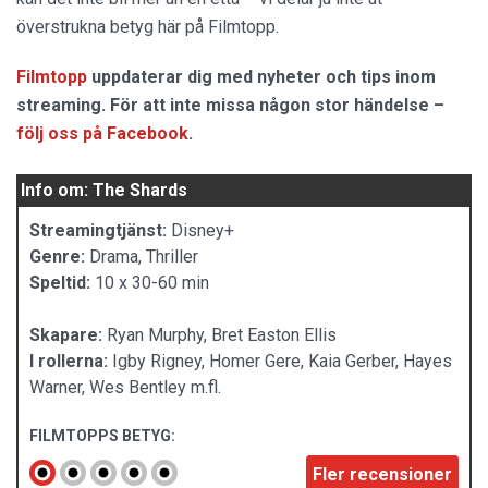
överstrukna betyg här på Filmtopp.
Filmtopp
uppdaterar dig med nyheter och tips inom
streaming. För att inte missa någon stor händelse –
följ oss på Facebook
.
Info om: The Shards
Streamingtjänst:
Disney+
Genre:
Drama, Thriller
Speltid:
10 x 30-60 min
Skapare:
Ryan Murphy, Bret Easton Ellis
I rollerna:
Igby Rigney, Homer Gere, Kaia Gerber, Hayes
Warner, Wes Bentley m.fl.
FILMTOPPS BETYG:
Fler recensioner