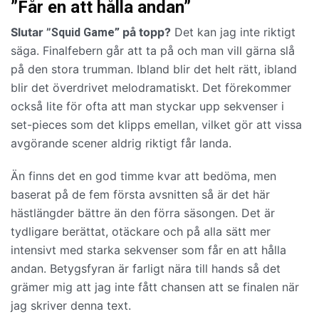
”Får en att hålla andan”
Slutar ”
på topp?
Det kan jag inte riktigt
Squid Game”
säga. Finalfebern går att ta på och man vill gärna slå
på den stora trumman. Ibland blir det helt rätt, ibland
blir det överdrivet melodramatiskt. Det förekommer
också lite för ofta att man styckar upp sekvenser i
set-pieces som det klipps emellan, vilket gör att vissa
avgörande scener aldrig riktigt får landa.
Än finns det en god timme kvar att bedöma, men
baserat på de fem första avsnitten så är det här
hästlängder bättre än den förra säsongen. Det är
tydligare berättat, otäckare och på alla sätt mer
intensivt med starka sekvenser som får en att hålla
andan. Betygsfyran är farligt nära till hands så det
grämer mig att jag inte fått chansen att se finalen när
jag skriver denna text.