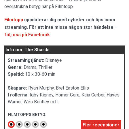
överstrukna betyg här på Filmtopp.
Filmtopp
uppdaterar dig med nyheter och tips inom
streaming. För att inte missa någon stor händelse –
följ oss på Facebook
.
Info om: The Shards
Streamingtjänst:
Disney+
Genre:
Drama, Thriller
Speltid:
10 x 30-60 min
Skapare:
Ryan Murphy, Bret Easton Ellis
I rollerna:
Igby Rigney, Homer Gere, Kaia Gerber, Hayes
Warner, Wes Bentley m.fl.
FILMTOPPS BETYG:
Fler recensioner