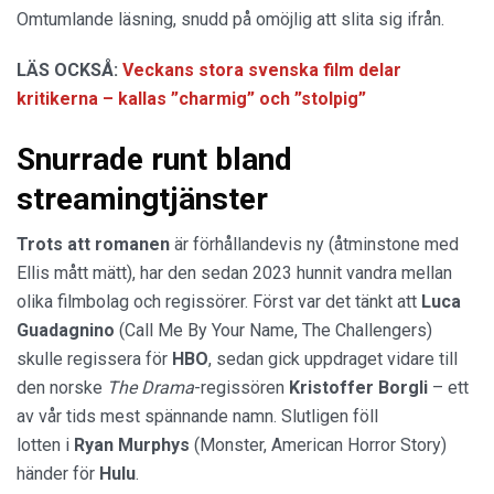
Omtumlande läsning, snudd på omöjlig att slita sig ifrån.
LÄS OCKSÅ:
Veckans stora svenska film delar
kritikerna – kallas ”charmig” och ”stolpig”
Snurrade runt bland
streamingtjänster
Trots att romanen
är förhållandevis ny (åtminstone med
Ellis mått mätt), har den sedan 2023 hunnit vandra mellan
olika filmbolag och regissörer. Först var det tänkt att
Luca
Guadagnino
(Call Me By Your Name, The Challengers)
skulle regissera för
HBO
, sedan gick uppdraget vidare till
den norske
The Drama
-regissören
Kristoffer Borgli
– ett
av vår tids mest spännande namn. Slutligen föll
lotten i
Ryan Murphys
(Monster, American Horror Story)
händer för
Hulu
.