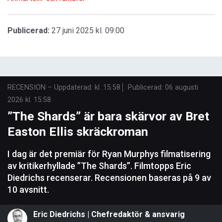
Publicerad:
27 juni 2025 kl. 09:00
RECENSION
–
Uppdaterad: kl. 15:58
Publicerad:
06 augusti
2026 kl. 15:58
”The Shards” är bara skärvor av Bret
Easton Ellis skräckroman
I dag är det premiär för Ryan Murphys filmatisering
av kritikerhyllade ”The Shards”. Filmtopps Eric
Diedrichs recenserar. Recensionen baseras på 9 av
10 avsnitt.
Eric Diedrichs | Chefredaktör & ansvarig