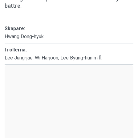
bättre.
Skapare:
Hwang Dong-hyuk
I rollerna:
Lee Jung-jae, Wi Ha-joon, Lee Byung-hun m.fl.