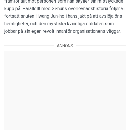
framför allt mot personen som han skyller sin misslyckade
kupp på. Parallellt med Gi-huns överlevnadshistoria följer vi
fortsatt snuten Hwang Jun-ho i hans jakt på att avslöja öns
hemligheter, och den mystiska kvinnliga soldaten som
jobbar på sin egen revolt innanför organisationens väggar.
ANNONS