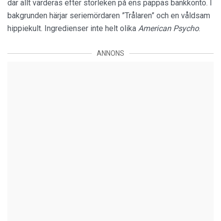
där allt värderas efter storleken på ens pappas bankkonto. I
bakgrunden härjar seriemördaren ”Trålaren” och en våldsam
hippiekult. Ingredienser inte helt olika
American Psycho
.
ANNONS