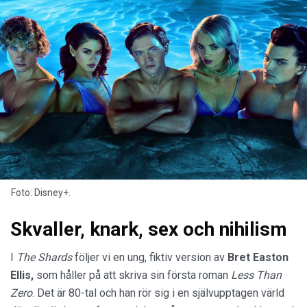
Foto: Disney+.
Skvaller, knark, sex och nihilism
I
The Shards
följer vi en ung, fiktiv version av
Bret Easton
Ellis,
som håller på att skriva sin första roman
Less Than
Zero
. Det är 80-tal och han rör sig i en självupptagen värld