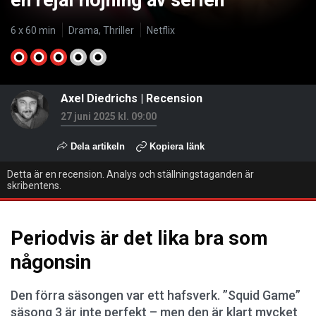
en rejäl höjning av serien
6 x 60 min
Drama, Thriller
Netflix
Axel Diedrichs
|
Recension
27 juni 2025 kl. 09:00
Dela artikeln
Kopiera länk
Detta är en recension. Analys och ställningstaganden är
skribentens.
Periodvis är det lika bra som
någonsin
Den förra säsongen var ett hafsverk. ”Squid Game”
säsong 3 är inte perfekt – men den är klart mycket