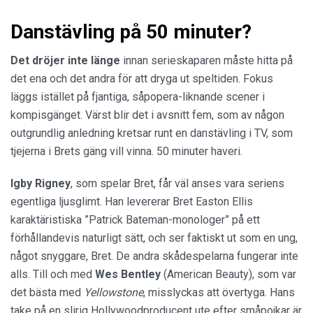
Danstävling på 50 minuter?
Det dröjer inte länge
innan serieskaparen måste hitta på
det ena och det andra för att dryga ut speltiden. Fokus
läggs istället på fjantiga, såpopera-liknande scener i
kompisgänget. Värst blir det i avsnitt fem, som av någon
outgrundlig anledning kretsar runt en danstävling i TV, som
tjejerna i Brets gäng vill vinna. 50 minuter haveri.
Igby Rigney
, som spelar Bret, får väl anses vara seriens
egentliga ljusglimt. Han levererar Bret Easton Ellis
karaktäristiska ”Patrick Bateman-monologer” på ett
förhållandevis naturligt sätt, och ser faktiskt ut som en ung,
något snyggare, Bret. De andra skådespelarna fungerar inte
alls. Till och med
Wes Bentley
(American Beauty), som var
det bästa med
Yellowstone
, misslyckas att övertyga. Hans
take på en slirig Hollywoodproducent ute efter småpojkar är