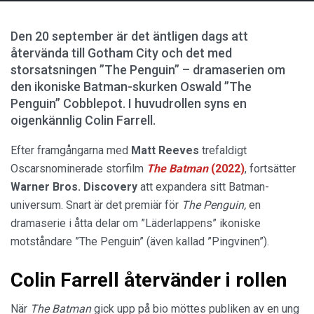
Den 20 september är det äntligen dags att
återvända till Gotham City och det med
storsatsningen ”The Penguin” – dramaserien om
den ikoniske Batman-skurken Oswald ”The
Penguin” Cobblepot. I huvudrollen syns en
oigenkännlig Colin Farrell.
Efter framgångarna med
Matt
Reeves
trefaldigt
Oscarsnominerade storfilm
The
Batman
(2022)
, fortsätter
Warner
Bros. Discovery
att expandera sitt Batman-
universum. Snart är det premiär för
The Penguin,
en
dramaserie i åtta delar om ”Läderlappens” ikoniske
motståndare ”The Penguin” (även kallad ”Pingvinen”).
Colin Farrell återvänder i rollen
När
The Batman
gick upp på bio möttes publiken av en ung