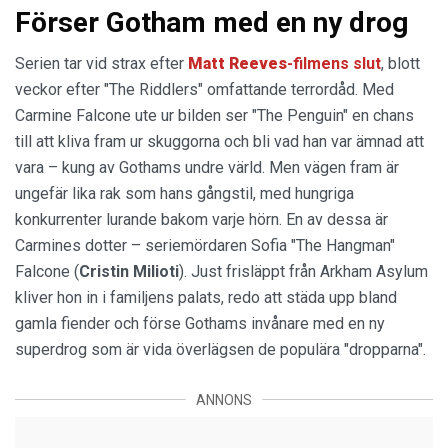
Förser Gotham med en ny drog
Serien tar vid strax efter
Matt Reeves
-filmens slut
, blott
veckor efter "The Riddlers" omfattande terrordåd. Med
Carmine Falcone ute ur bilden ser "The Penguin" en chans
till att kliva fram ur skuggorna och bli vad han var ämnad att
vara – kung av Gothams undre värld. Men vägen fram är
ungefär lika rak som hans gångstil, med hungriga
konkurrenter lurande bakom varje hörn. En av dessa är
Carmines dotter – seriemördaren Sofia "The Hangman"
Falcone (
Cristin Milioti
). Just frisläppt från Arkham Asylum
kliver hon in i familjens palats, redo att städa upp bland
gamla fiender och förse Gothams invånare med en ny
superdrog som är vida överlägsen de populära "dropparna".
ANNONS