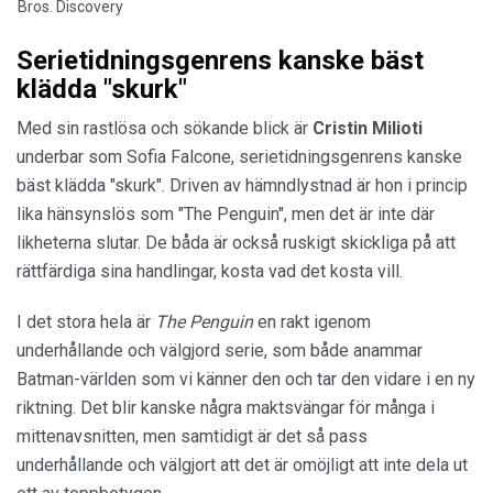
Bros. Discovery
Serietidningsgenrens kanske bäst
klädda "skurk"
Med sin rastlösa och sökande blick är
Cristin Milioti
underbar som Sofia Falcone, serietidningsgenrens kanske
bäst klädda "skurk". Driven av hämndlystnad är hon i princip
lika hänsynslös som "The Penguin", men det är inte där
likheterna slutar. De båda är också ruskigt skickliga på att
rättfärdiga sina handlingar, kosta vad det kosta vill.
I det stora hela är
The Penguin
en rakt igenom
underhållande och välgjord serie, som både anammar
Batman-världen som vi känner den och tar den vidare i en ny
riktning. Det blir kanske några maktsvängar för många i
mittenavsnitten, men samtidigt är det så pass
underhållande och välgjort att det är omöjligt att inte dela ut