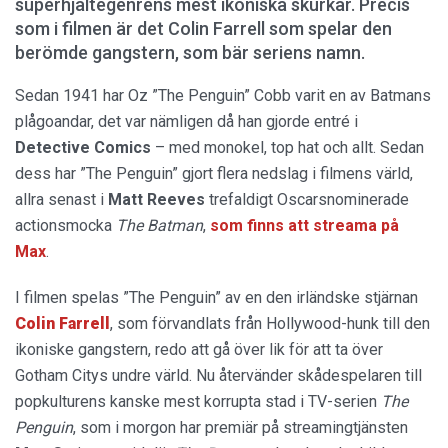
superhjältegenrens mest ikoniska skurkar. Precis
som i filmen är det Colin Farrell som spelar den
berömde gangstern, som bär seriens namn.
Sedan 1941 har Oz ”The Penguin” Cobb varit en av Batmans
plågoandar, det var nämligen då han gjorde entré i
Detective Comics
– med monokel, top hat och allt. Sedan
dess har ”The Penguin” gjort flera nedslag i filmens värld,
allra senast i
Matt Reeves
trefaldigt Oscarsnominerade
actionsmocka
The Batman
,
som finns att streama på
Max
.
I filmen spelas ”The Penguin” av en den irländske stjärnan
Colin Farrell
, som förvandlats från Hollywood-hunk till den
ikoniske gangstern, redo att gå över lik för att ta över
Gotham Citys undre värld. Nu återvänder skådespelaren till
popkulturens kanske mest korrupta stad i TV-serien
The
Penguin
, som i morgon har premiär på streamingtjänsten