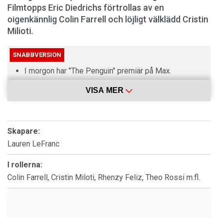
Filmtopps Eric Diedrichs förtrollas av en
oigenkännlig Colin Farrell och löjligt välklädd Cristin
Milioti.
SNABBVERSION
I morgon har "The Penguin" premiär på Max.
Nästa avsnitt släpps först måndagen den 30
VISA MER
september.
Filmtopps Eric Diedrichs recenserar säsongens åtta
Skapare:
avsnitt.
Lauren LeFranc
I rollerna:
Colin Farrell, Cristin Miloti, Rhenzy Feliz, Theo Rossi m.fl.