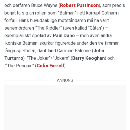
och oerfaren Bruce Wayne (
Robert Pattinson
), som precis
börjat ta sig an rollen som ”Batman” i ett korrupt Gotham i
förfall. Hans huvudsaklige motståndaren må ha varit
seriemördaren ”The Riddler” (även kallad “Gåtan”) –
exemplariskt spelad av
Paul Dano
– men även andra
ikoniska Batman-skurkar figurerade under den tre timmar
långa speltiden; däribland Carmine Falcone (
John
Turturro
), ”The Joker”/”Jokern” (
Barry Keoghan
) och
”“The Penguin” (
Colin Farrell
).
ANNONS