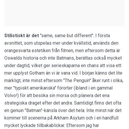
Stilistiskt är det
"same, same but different". I första
avsnittet, som utspelas mer under kvällstid, används den
orangesvarta estetiken från filmen, men eftersom detta är
Oswalds historia och inte Batmans, berättas också mycket
under dagtid, vilket ger serieskaparna en chans att visa ett
mer upplyst Gotham än vi är vana vid. I början känns det lite
märkligt, inte minst eftersom "The Penguin" åker runt i olika,
mer "typiskt amerikanska" förorter (ibland i en gammal
Volvo!) för att besöka sin morsa och planera det ena
strategiska draget efter det andra. Samtidigt finns det ofta
en genuin "Batman"-känsla över det hela. Inte minst när det
kommer till scenerna på Arkham Asylum och i en handfull
mycket lyckade tillbakablickar. Eftersom jag har