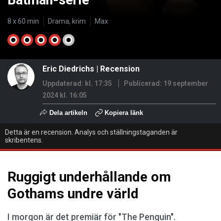
Batman-serie
8 x 60 min
Drama, krim
Max
Eric Diedrichs
|
Recension
Uppdaterad: kl. 17:35
Publicerad:
19 september
2024 kl. 16:05
Dela artikeln
Kopiera länk
Detta är en recension. Analys och ställningstaganden är
skribentens.
Ruggigt underhållande om
Gothams undre värld
I morgon är det premiär för "The Penguin".