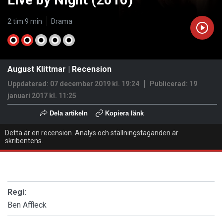
Live by Night (2016)
2 tim 9 min
Drama
August Klittmar
|
Recension
Uppdaterad: 07 december 2019 kl. 19:24
Publicerad:
19
januari 2017 kl. 11:25
Dela artikeln
Kopiera länk
Detta är en recension. Analys och ställningstaganden är
skribentens.
Regi:
Ben Affleck