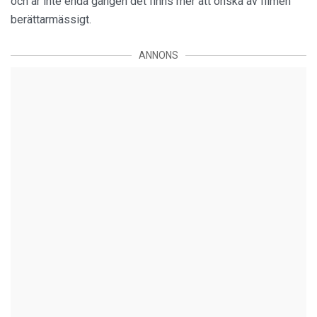
och är inte enda gången det finns mer att önska av filmen
berättarmässigt.
ANNONS