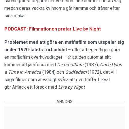
skoningslöst pepprar ner vem som än kommer i deras väg
medan deras vackra kvinnorna går hemma och trånar efter
sina makar.
PODCAST:
Filmnationen pratar Live by Night
Problemet med att göra en maffiafilm som utspelar sig
under 1920-talets förbudstid
– eller att egentligen göra
en maffiafilm överhuvudtaget – är att den automatiskt
kommer att jämföras med
De omutbara
(1987),
Once Upon
a Time in America
(1984) och
Gudfadern
(1972), det vill
säga filmer som är väldigt svåra att överträffa. Likväl
gör Affleck ett försök med
Live by Night
.
ANNONS