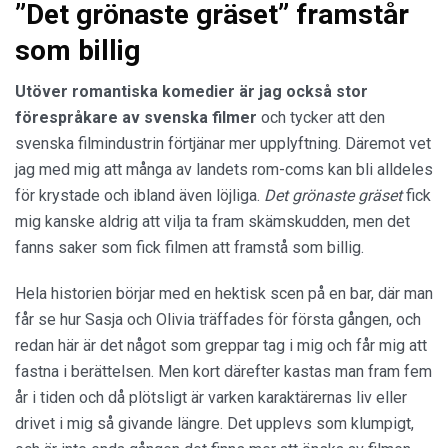
”Det grönaste gräset” framstår
som billig
Utöver romantiska komedier är jag också stor
förespråkare av svenska filmer
och tycker att den
svenska filmindustrin förtjänar mer upplyftning. Däremot vet
jag med mig att många av landets rom-coms kan bli alldeles
för krystade och ibland även löjliga.
Det grönaste gräset
fick
mig kanske aldrig att vilja ta fram skämskudden, men det
fanns saker som fick filmen att framstå som billig.
Hela historien börjar med en hektisk scen på en bar, där man
får se hur Sasja och Olivia träffades för första gången, och
redan här är det något som greppar tag i mig och får mig att
fastna i berättelsen. Men kort därefter kastas man fram fem
år i tiden och då plötsligt är varken karaktärernas liv eller
drivet i mig så givande längre. Det upplevs som klumpigt,