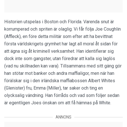
Historien utspelas i Boston och Florida. Varenda snut är
korrumperad och spriten är olaglig. Vi får följa Joe Coughlin
(Affleck), en före detta militär som efter att ha bevittnat
första världskrigets grymhet har lagt all moral åt sidan för
att ägna sig åt kriminell verksamhet. Han identifierar sig
dock inte som gangster, utan föredrar att kalla sig laglös
(vad nu skillnaden kan vara). Tillsammans med sitt gäng gör
han stötar mot banker och andra maffialigor, men när han
förälskar sig i den irländska maffiabossen Albert Whites
(Glenister) fru, Emma (Miller), tar saker och ting en
olycksalig vändning. Han förråds och vad som följer sedan
är egentligen Joes önskan om att få hämnas på White.
ANNONS