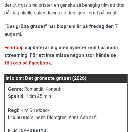
det är, trots sina brister, en ganska så behaglig film att titta
på. Jag skulle säkert kunna se den igen i brist på annat.
“Det gröna gräset” har biopremiär på fredag den 7
augusti.
Filmtopp
uppdaterar dig med nyheter och tips inom
streaming. För att inte missa någon stor händelse –
följ oss på Facebook
.
Info om: Det grönaste gräset (2026)
Genre:
Romantik, Komedi
Speltid:
1 tim 25 min
Regi:
Kim Sundbeck
I rollerna:
Vilhelm Blomgren, Anna Asp m.fl.
FILMTOPPS BETYG: