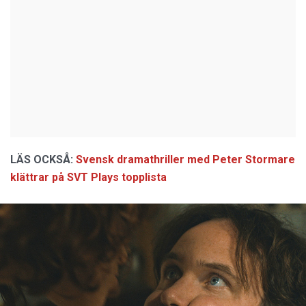
LÄS OCKSÅ:
Svensk dramathriller med Peter Stormare
klättrar på SVT Plays topplista