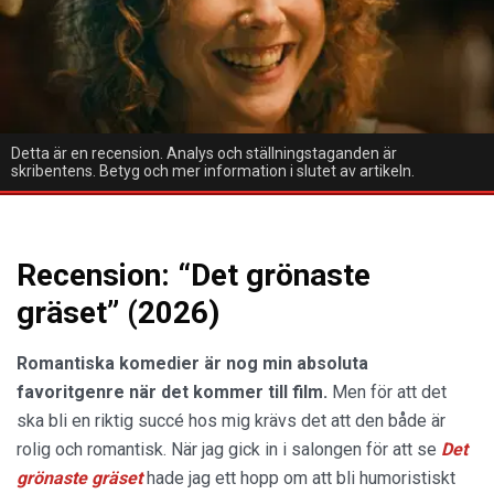
Detta är en recension. Analys och ställningstaganden är
skribentens. Betyg och mer information i slutet av artikeln.
Recension: “Det grönaste
gräset” (2026)
Romantiska komedier är nog min absoluta
favoritgenre när det kommer till film.
Men för att det
ska bli en riktig succé hos mig krävs det att den både är
rolig och romantisk. När jag gick in i salongen för att se
Det
grönaste gräset
hade jag ett hopp om att bli humoristiskt