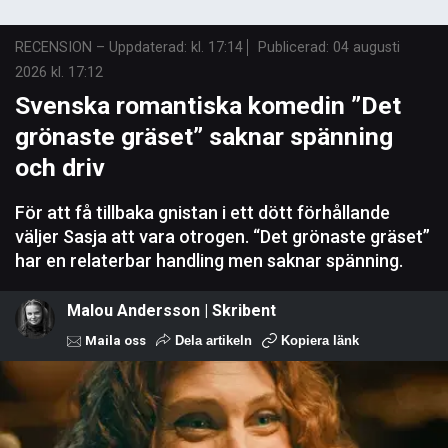
RECENSION
–
Uppdaterad: kl. 17:14
Publicerad:
04 augusti
2026 kl. 17:12
Svenska romantiska komedin ”Det
grönaste gräset” saknar spänning
och driv
För att få tillbaka gnistan i ett dött förhållande
väljer Sasja att vara otrogen. “Det grönaste gräset”
har en relaterbar handling men saknar spänning.
Malou Andersson | Skribent
Maila oss
Dela artikeln
Kopiera länk