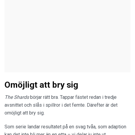
Omöjligt att bry sig
The Shards
börjar rätt bra. Tappar fästet redan i tredje
avsnittet och slås i spillror i det femte. Därefter är det
omöjligt att bry sig.
Som serie landar resultatet på en svag tvåa, som adaption
kan det inte bli mer än en etta – vi delar ju inte ut