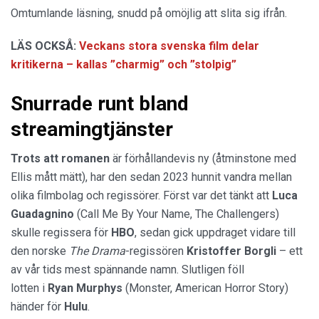
Omtumlande läsning, snudd på omöjlig att slita sig ifrån.
LÄS OCKSÅ:
Veckans stora svenska film delar
kritikerna – kallas ”charmig” och ”stolpig”
Snurrade runt bland
streamingtjänster
Trots att romanen
är förhållandevis ny (åtminstone med
Ellis mått mätt), har den sedan 2023 hunnit vandra mellan
olika filmbolag och regissörer. Först var det tänkt att
Luca
Guadagnino
(Call Me By Your Name, The Challengers)
skulle regissera för
HBO
, sedan gick uppdraget vidare till
den norske
The Drama
-regissören
Kristoffer Borgli
– ett
av vår tids mest spännande namn. Slutligen föll
lotten i
Ryan Murphys
(Monster, American Horror Story)
händer för
Hulu
.