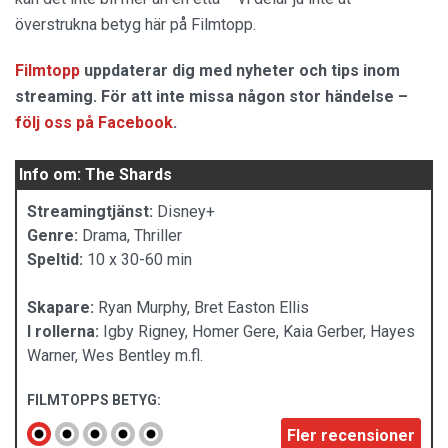
överstrukna betyg här på Filmtopp.
Filmtopp
uppdaterar dig med nyheter och tips inom
streaming. För att inte missa någon stor händelse –
följ oss på Facebook
.
Info om: The Shards
Streamingtjänst:
Disney+
Genre:
Drama, Thriller
Speltid:
10 x 30-60 min
Skapare:
Ryan Murphy, Bret Easton Ellis
I rollerna:
Igby Rigney, Homer Gere, Kaia Gerber, Hayes
Warner, Wes Bentley m.fl.
FILMTOPPS BETYG:
Fler recensioner