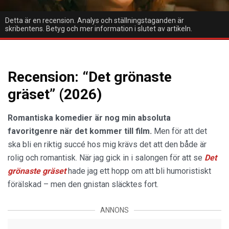
Detta är en recension. Analys och ställningstaganden är
skribentens. Betyg och mer information i slutet av artikeln.
Recension: “Det grönaste
gräset” (2026)
Romantiska komedier är nog min absoluta
favoritgenre när det kommer till film.
Men för att det
ska bli en riktig succé hos mig krävs det att den både är
rolig och romantisk. När jag gick in i salongen för att se
Det
grönaste gräset
hade jag ett hopp om att bli humoristiskt
förälskad – men den gnistan släcktes fort.
ANNONS