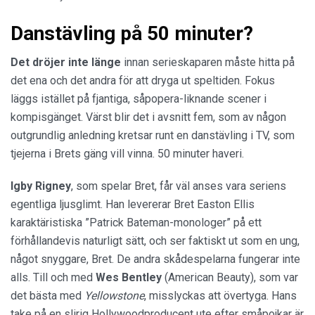
Danstävling på 50 minuter?
Det dröjer inte länge
innan serieskaparen måste hitta på
det ena och det andra för att dryga ut speltiden. Fokus
läggs istället på fjantiga, såpopera-liknande scener i
kompisgänget. Värst blir det i avsnitt fem, som av någon
outgrundlig anledning kretsar runt en danstävling i TV, som
tjejerna i Brets gäng vill vinna. 50 minuter haveri.
Igby Rigney
, som spelar Bret, får väl anses vara seriens
egentliga ljusglimt. Han levererar Bret Easton Ellis
karaktäristiska ”Patrick Bateman-monologer” på ett
förhållandevis naturligt sätt, och ser faktiskt ut som en ung,
något snyggare, Bret. De andra skådespelarna fungerar inte
alls. Till och med
Wes Bentley
(American Beauty), som var
det bästa med
Yellowstone
, misslyckas att övertyga. Hans
take på en slirig Hollywoodproducent ute efter småpojkar är