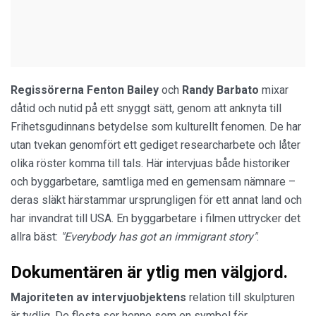
Regissörerna Fenton Bailey
och
Randy Barbato
mixar
dåtid och nutid på ett snyggt sätt, genom att anknyta till
Frihetsgudinnans betydelse som kulturellt fenomen. De har
utan tvekan genomfört ett gediget researcharbete och låter
olika röster komma till tals. Här intervjuas både historiker
och byggarbetare, samtliga med en gemensam nämnare –
deras släkt härstammar ursprungligen för ett annat land och
har invandrat till USA. En byggarbetare i filmen uttrycker det
allra bäst:
"Everybody has got an immigrant story"
.
Dokumentären är ytlig men välgjord.
Majoriteten av intervjuobjektens
relation till skulpturen
är tydlig. De flesta ser henne som en symbol för