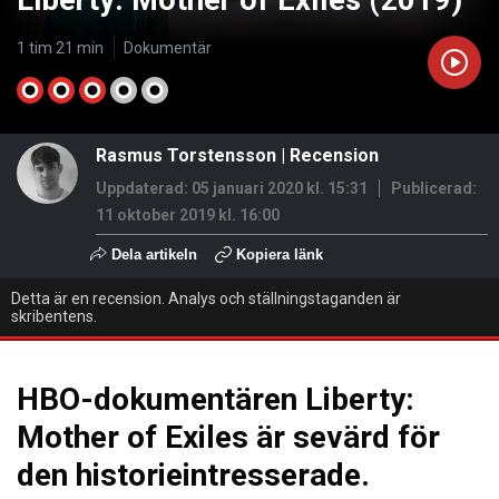
Liberty: Mother of Exiles (2019)
1 tim 21 min
Dokumentär
Rasmus Torstensson
|
Recension
Uppdaterad: 05 januari 2020 kl. 15:31
Publicerad:
11 oktober 2019 kl. 16:00
Dela artikeln
Kopiera länk
Detta är en recension. Analys och ställningstaganden är
skribentens.
HBO-dokumentären Liberty:
Mother of Exiles är sevärd för
den historieintresserade.