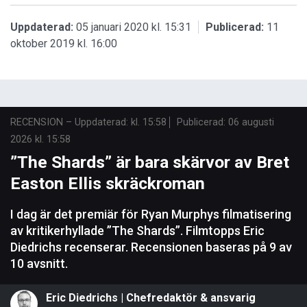
Uppdaterad:
05 januari 2020 kl. 15:31
Publicerad:
11
oktober 2019 kl. 16:00
RECENSION
–
Uppdaterad: kl. 15:58
Publicerad:
06 augusti
2026 kl. 15:58
”The Shards” är bara skärvor av Bret
Easton Ellis skräckroman
I dag är det premiär för Ryan Murphys filmatisering
av kritikerhyllade ”The Shards”. Filmtopps Eric
Diedrichs recenserar. Recensionen baseras på 9 av
10 avsnitt.
Eric Diedrichs | Chefredaktör & ansvarig