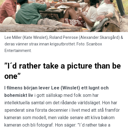
Lee Miller (Kate Winslet), Roland Penrose (Alexander Skarsgård) &
deras vänner strax innan krigsutbrottet. Foto: Scanbox
Entertainment.
”I´d rather take a picture than be
one”
I filmens början lever Lee (Winslet) ett lugnt och
bohemiskt liv
i gott sällskap med folk som har
intellektuella samtal om det rådande världsläget. Hon har
spenderat sina första decennier i livet med att stå framför
kameran som modell, men valde senare att kliva bakom
kameran och bli fotograf.
Hon säger: ”I´d rather take a