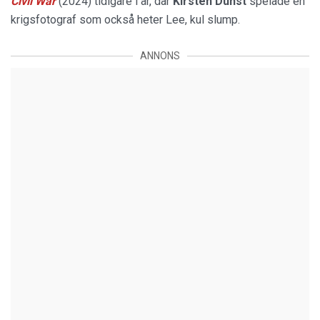
Civil War
(2024) tidigare i år, där
Kirsten Dunst
spelade en
krigsfotograf som också heter Lee, kul slump.
ANNONS