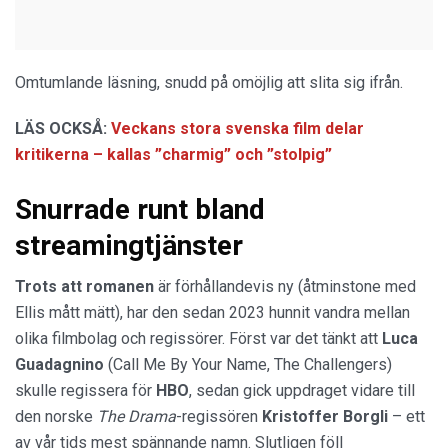
Omtumlande läsning, snudd på omöjlig att slita sig ifrån.
LÄS OCKSÅ:
Veckans stora svenska film delar
kritikerna – kallas ”charmig” och ”stolpig”
Snurrade runt bland
streamingtjänster
Trots att romanen
är förhållandevis ny (åtminstone med
Ellis mått mätt), har den sedan 2023 hunnit vandra mellan
olika filmbolag och regissörer. Först var det tänkt att
Luca
Guadagnino
(Call Me By Your Name, The Challengers)
skulle regissera för
HBO
, sedan gick uppdraget vidare till
den norske
The Drama
-regissören
Kristoffer Borgli
– ett
av vår tids mest spännande namn. Slutligen föll