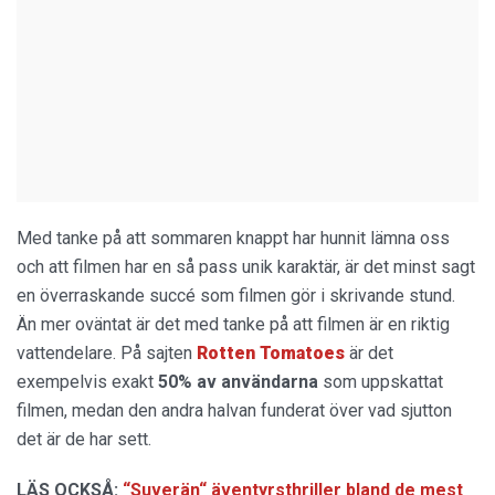
Med tanke på att sommaren knappt har hunnit lämna oss
och att filmen har en så pass unik karaktär, är det minst sagt
en överraskande succé som filmen gör i skrivande stund.
Än mer oväntat är det med tanke på att filmen är en riktig
vattendelare. På sajten
Rotten Tomatoes
är det
exempelvis exakt
50% av användarna
som uppskattat
filmen, medan den andra halvan funderat över vad sjutton
det är de har sett.
LÄS OCKSÅ:
“Suverän“ äventyrsthriller bland de mest