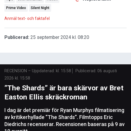
Prime Video
Silent Night
Anmäl text- och faktafel
Publicerad:
25 september 2024 kl. 08:20
RECENSION
–
Uppdaterad: kl. 15:58
Publicerad:
06 augusti
2026 kl. 15:58
”The Shards” är bara skärvor av Bret
Easton Ellis skräckroman
I dag är det premiär för Ryan Murphys filmatisering
av kritikerhyllade ”The Shards”. Filmtopps Eric
Diedrichs recenserar. Recensionen baseras på 9 av