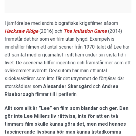
I jämförelse med andra biografiska krigsfilmer såsom
Hacksaw Ridge
(2016) och
The Imitation Game
(2014)
framstår det här som en film utan tyngd. Exempelvis
innehåller filmen ett antal scener från 1970-talet då Lee har
ett samtal med en journalist i sitt hem under sin sista tid i
livet. De scenerna tillför ingenting och framstår mer som ett
ovälkommet avbrott. Dessutom har man ett antal
sidokaraktärer som inte får det utrymmet de förtjänar där
storskådisar som
Alexander Skarsgård
och
Andrea
Riseborough
flimrar till i periferin.
Allt som allt är ”Lee” en film som blandar och ger. Den
gör inte Lee Millers liv rättvisa, inte för att en två
timmars film skulle kunna göra det, men med hennes
fascinerande livsbana bör man kunna åstadkomma