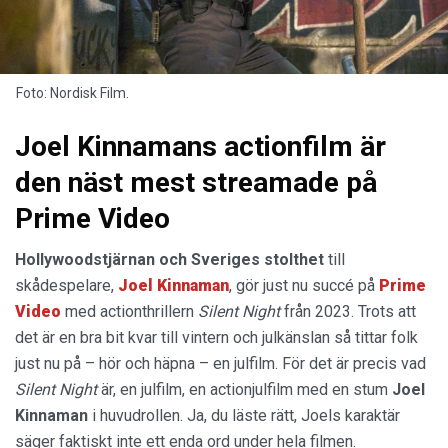
Foto: Nordisk Film.
Joel Kinnamans actionfilm är
den näst mest streamade på
Prime Video
Hollywoodstjärnan
och
Sveriges
stolthet
till
skådespelare,
Joel
Kinnaman
, gör just nu succé på
Prime
Video
med actionthrillern
Silent Night
från 2023. Trots att
det är en bra bit kvar till vintern och julkänslan så tittar folk
just nu på – hör och häpna – en julfilm. För det är precis vad
Silent Night
är, en julfilm, en actionjulfilm med en stum
Joel
Kinnaman
i huvudrollen. Ja, du läste rätt, Joels karaktär
säger faktiskt inte ett enda ord under hela filmen.