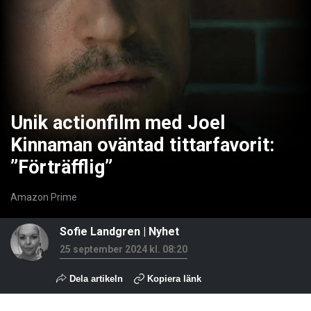
Unik actionfilm med Joel
Kinnaman oväntad tittarfavorit:
”Förträfflig”
Amazon Prime
Sofie Landgren
|
Nyhet
25 september 2024 kl. 08:20
Dela artikeln
Kopiera länk