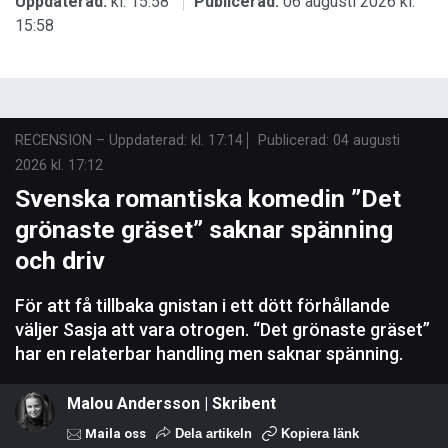
Uppdaterad:
kl. 15:58
Publicerad:
06 augusti 2026 kl.
15:58
RECENSION
–
Uppdaterad: kl. 17:14
Publicerad:
04 augusti
2026 kl. 17:12
Svenska romantiska komedin ”Det
grönaste gräset” saknar spänning
och driv
För att få tillbaka gnistan i ett dött förhållande
väljer Sasja att vara otrogen. “Det grönaste gräset”
har en relaterbar handling men saknar spänning.
Malou Andersson | Skribent
Maila oss
Dela artikeln
Kopiera länk