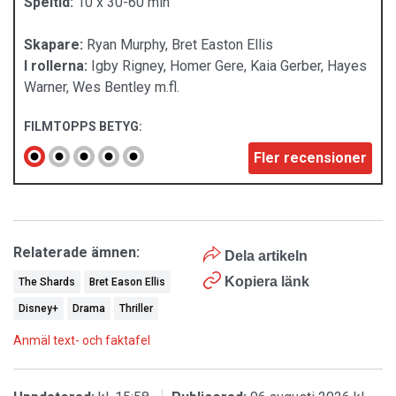
Speltid:
10 x 30-60 min
Skapare:
Ryan Murphy, Bret Easton Ellis
I rollerna:
Igby Rigney, Homer Gere, Kaia Gerber, Hayes
Warner, Wes Bentley m.fl.
FILMTOPPS BETYG:
Fler recensioner
Relaterade ämnen:
Dela artikeln
Kopiera länk
The Shards
Bret Eason Ellis
Disney+
Drama
Thriller
Anmäl text- och faktafel