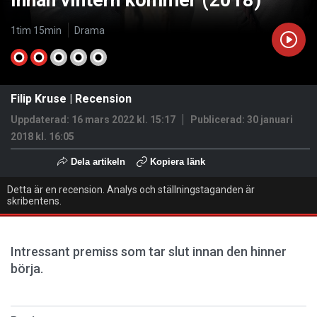
Innan vintern kommer (2018)
1tim 15min
Drama
Filip Kruse
|
Recension
Uppdaterad: 16 mars 2022 kl. 15:17
Publicerad:
30 januari
2018 kl. 16:05
Dela artikeln
Kopiera länk
Detta är en recension. Analys och ställningstaganden är
skribentens.
Intressant premiss som tar slut innan den hinner
börja.