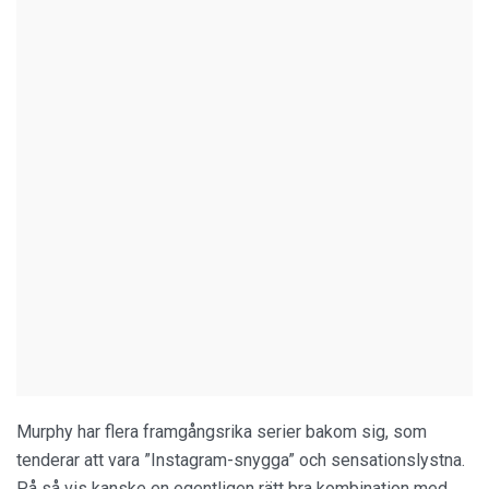
Murphy har flera framgångsrika serier bakom sig, som
tenderar att vara ”Instagram-snygga” och sensationslystna.
På så vis kanske en egentligen rätt bra kombination med