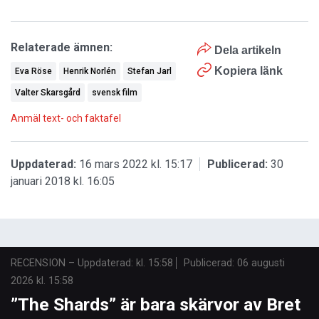
Relaterade ämnen:
Dela artikeln
Kopiera länk
Eva Röse
Henrik Norlén
Stefan Jarl
Valter Skarsgård
svensk film
Anmäl text- och faktafel
Uppdaterad:
16 mars 2022 kl. 15:17
Publicerad:
30
januari 2018 kl. 16:05
RECENSION
–
Uppdaterad: kl. 15:58
Publicerad:
06 augusti
2026 kl. 15:58
”The Shards” är bara skärvor av Bret