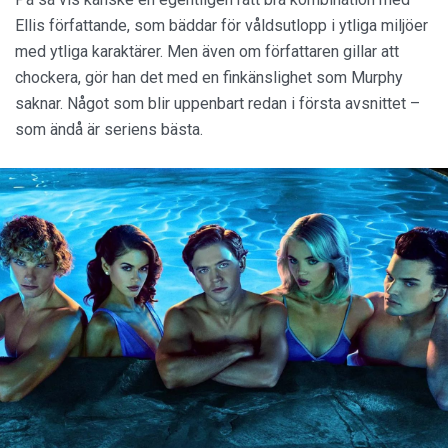
Ellis författande, som bäddar för våldsutlopp i ytliga miljöer
med ytliga karaktärer. Men även om författaren gillar att
chockera, gör han det med en finkänslighet som Murphy
saknar. Något som blir uppenbart redan i första avsnittet –
som ändå är seriens bästa.