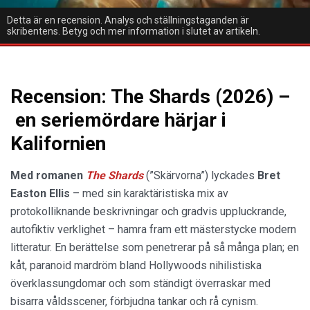
Detta är en recension. Analys och ställningstaganden är
skribentens. Betyg och mer information i slutet av artikeln.
Recension: The Shards (2026) –
en seriemördare härjar i
Kalifornien
Med romanen
The Shards
(”Skärvorna”) lyckades
Bret
Easton Ellis
– med sin karaktäristiska mix av
protokolliknande beskrivningar och gradvis uppluckrande,
autofiktiv verklighet – hamra fram ett mästerstycke modern
litteratur. En berättelse som penetrerar på så många plan; en
kåt, paranoid mardröm bland Hollywoods nihilistiska
överklassungdomar och som ständigt överraskar med
bisarra våldsscener, förbjudna tankar och rå cynism.