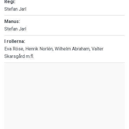
Regi:
Stefan Jarl
Manus:
Stefan Jarl
I rollerna:
Eva Röse, Henrik Norlén, Wilhelm Abraham, Valter
Skarsgård m.fl.