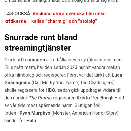
Omtumlande läsning, snudd på omöjlig att slita sig ifrån.
LÄS OCKSÅ:
Veckans stora svenska film delar
kritikerna – kallas ”charmig” och ”stolpig”
Snurrade runt bland
streamingtjänster
Trots att romanen
är förhållandevis ny (åtminstone med
Ellis mått mätt), har den sedan 2023 hunnit vandra mellan
olika filmbolag och regissörer. Först var det tänkt att
Luca
Guadagnino
(Call Me By Your Name, The Challengers)
skulle regissera för
HBO
, sedan gick uppdraget vidare till
den norske
The Drama
-regissören
Kristoffer Borgli
– ett
av vår tids mest spännande namn. Slutligen föll
lotten i
Ryan Murphys
(Monster, American Horror Story)
händer för
Hulu
.