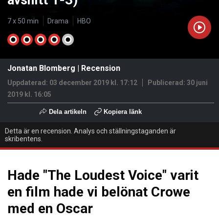
avsnitt 1-3)
7 x 50 min
Drama
HBO
Jonatan Blomberg
|
Recension
Uppdaterad: 03 december 2019 kl. 17:12
Publicerad:
30 juni
2019 kl. 16:05
Dela artikeln
Kopiera länk
Detta är en recension. Analys och ställningstaganden är
skribentens.
Hade "The Loudest Voice" varit
en film hade vi belönat Crowe
med en Oscar