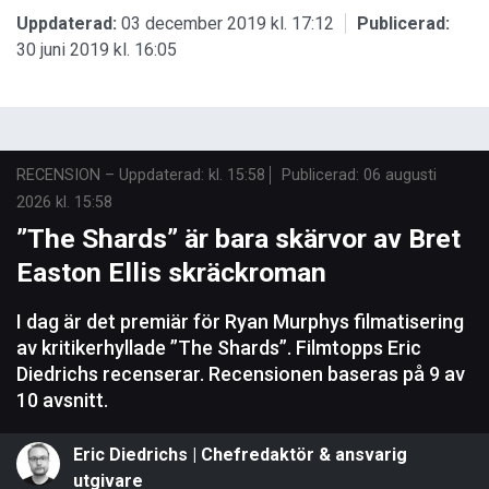
Uppdaterad:
03 december 2019 kl. 17:12
Publicerad:
30 juni 2019 kl. 16:05
RECENSION
–
Uppdaterad: kl. 15:58
Publicerad:
06 augusti
2026 kl. 15:58
”The Shards” är bara skärvor av Bret
Easton Ellis skräckroman
I dag är det premiär för Ryan Murphys filmatisering
av kritikerhyllade ”The Shards”. Filmtopps Eric
Diedrichs recenserar. Recensionen baseras på 9 av
10 avsnitt.
Eric Diedrichs | Chefredaktör & ansvarig
utgivare