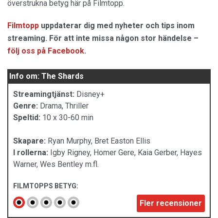
överstrukna betyg här på Filmtopp.
Filmtopp
uppdaterar dig med nyheter och tips inom
streaming. För att inte missa någon stor händelse –
följ oss på Facebook
.
Info om: The Shards
Streamingtjänst:
Disney+
Genre:
Drama, Thriller
Speltid:
10 x 30-60 min
Skapare:
Ryan Murphy, Bret Easton Ellis
I rollerna:
Igby Rigney, Homer Gere, Kaia Gerber, Hayes
Warner, Wes Bentley m.fl.
FILMTOPPS BETYG:
Fler recensioner