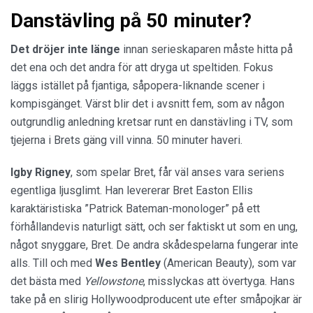
Danstävling på 50 minuter?
Det dröjer inte länge
innan serieskaparen måste hitta på
det ena och det andra för att dryga ut speltiden. Fokus
läggs istället på fjantiga, såpopera-liknande scener i
kompisgänget. Värst blir det i avsnitt fem, som av någon
outgrundlig anledning kretsar runt en danstävling i TV, som
tjejerna i Brets gäng vill vinna. 50 minuter haveri.
Igby Rigney
, som spelar Bret, får väl anses vara seriens
egentliga ljusglimt. Han levererar Bret Easton Ellis
karaktäristiska ”Patrick Bateman-monologer” på ett
förhållandevis naturligt sätt, och ser faktiskt ut som en ung,
något snyggare, Bret. De andra skådespelarna fungerar inte
alls. Till och med
Wes Bentley
(American Beauty), som var
det bästa med
Yellowstone
, misslyckas att övertyga. Hans
take på en slirig Hollywoodproducent ute efter småpojkar är