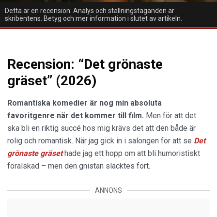
Detta är en recension. Analys och ställningstaganden är
skribentens. Betyg och mer information i slutet av artikeln.
Recension: “Det grönaste
gräset” (2026)
Romantiska komedier är nog min absoluta
favoritgenre när det kommer till film.
Men för att det
ska bli en riktig succé hos mig krävs det att den både är
rolig och romantisk. När jag gick in i salongen för att se
Det
grönaste gräset
hade jag ett hopp om att bli humoristiskt
förälskad – men den gnistan släcktes fort.
ANNONS