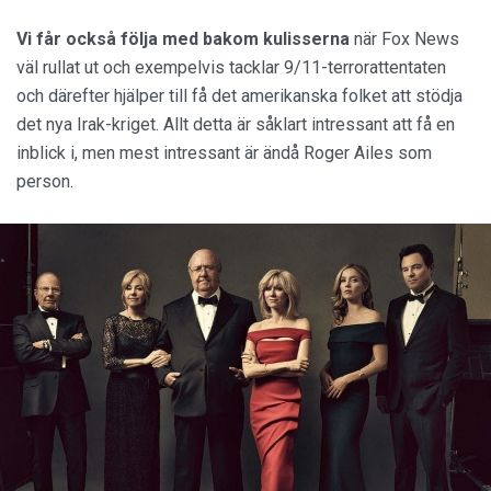
Vi får också följa med bakom kulisserna
när Fox News
väl rullat ut och exempelvis tacklar 9/11-terrorattentaten
och därefter hjälper till få det amerikanska folket att stödja
det nya Irak-kriget. Allt detta är såklart intressant att få en
inblick i, men mest intressant är ändå Roger Ailes som
person.