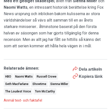
Med ett gediget skådespel
, även från
Sienna Miller
och
Naomi Watts
, en intressant historisk berättelse kring Fox
News ursprung och inblicken bakom kulisserna av stora
världshändelser så vävs allt samman till en av årets
starkare miniserier... åtminstone baserat på den första
halvan av säsongen som har gjorts tillgänglig för denna
recension. Men av allt jag har fått se hittills så känns det
som att serien kommer att hålla hela vägen in i mål.
Relaterade ämnen:
Dela artikeln
Kopiera länk
HBO
Naomi Watts
Russell Crowe
Seth MacFarlane
Showtime
Sienna Miller
The Loudest Voice
Tom McCarthy
Anmäl text- och faktafel