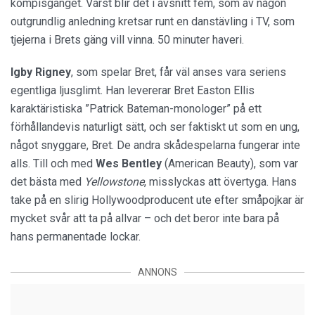
kompisgänget. Värst blir det i avsnitt fem, som av någon
outgrundlig anledning kretsar runt en danstävling i TV, som
tjejerna i Brets gäng vill vinna. 50 minuter haveri.
Igby Rigney
, som spelar Bret, får väl anses vara seriens
egentliga ljusglimt. Han levererar Bret Easton Ellis
karaktäristiska ”Patrick Bateman-monologer” på ett
förhållandevis naturligt sätt, och ser faktiskt ut som en ung,
något snyggare, Bret. De andra skådespelarna fungerar inte
alls. Till och med
Wes Bentley
(American Beauty), som var
det bästa med
Yellowstone
, misslyckas att övertyga. Hans
take på en slirig Hollywoodproducent ute efter småpojkar är
mycket svår att ta på allvar – och det beror inte bara på
hans permanentade lockar.
ANNONS