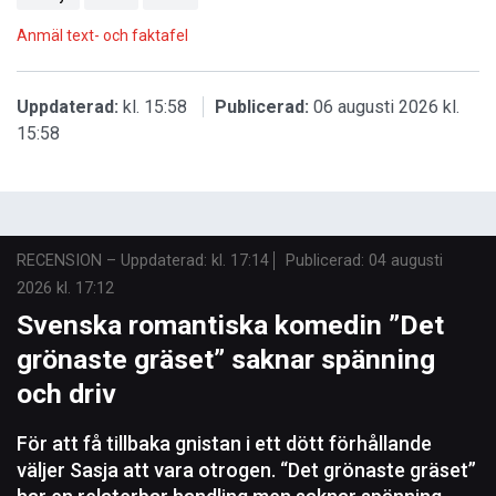
Anmäl text- och faktafel
Uppdaterad:
kl. 15:58
Publicerad:
06 augusti 2026 kl.
15:58
RECENSION
–
Uppdaterad: kl. 17:14
Publicerad:
04 augusti
2026 kl. 17:12
Svenska romantiska komedin ”Det
grönaste gräset” saknar spänning
och driv
För att få tillbaka gnistan i ett dött förhållande
väljer Sasja att vara otrogen. “Det grönaste gräset”