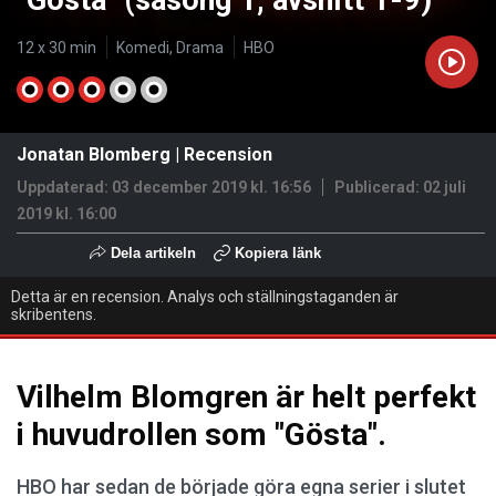
"Gösta" (säsong 1, avsnitt 1-9)
12 x 30 min
Komedi, Drama
HBO
Jonatan Blomberg
|
Recension
Uppdaterad: 03 december 2019 kl. 16:56
Publicerad:
02 juli
2019 kl. 16:00
Dela artikeln
Kopiera länk
Detta är en recension. Analys och ställningstaganden är
skribentens.
Vilhelm Blomgren är helt perfekt
i huvudrollen som "Gösta".
HBO har sedan de började göra egna serier i slutet