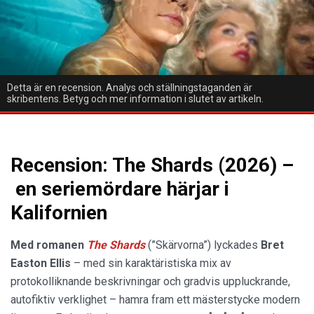
Detta är en recension. Analys och ställningstaganden är
skribentens. Betyg och mer information i slutet av artikeln.
Recension: The Shards (2026) –
en seriemördare härjar i
Kalifornien
Med romanen
The Shards
(”Skärvorna”) lyckades
Bret
Easton Ellis
– med sin karaktäristiska mix av
protokolliknande beskrivningar och gradvis uppluckrande,
autofiktiv verklighet – hamra fram ett mästerstycke modern