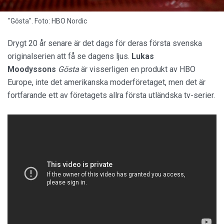
"Gösta". Foto: HBO Nordic
Drygt 20 år senare är det dags för deras första svenska
originalserien att få se dagens ljus.
Lukas
Moodyssons
Gösta
är visserligen en produkt av HBO
Europe, inte det amerikanska moderföretaget, men det är
fortfarande ett av företagets allra första utländska tv-serier.