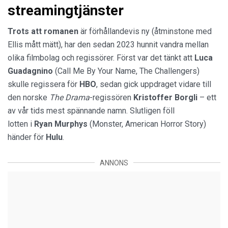
streamingtjänster
Trots att romanen
är förhållandevis ny (åtminstone med
Ellis mått mätt), har den sedan 2023 hunnit vandra mellan
olika filmbolag och regissörer. Först var det tänkt att
Luca
Guadagnino
(Call Me By Your Name, The Challengers)
skulle regissera för
HBO
, sedan gick uppdraget vidare till
den norske
The Drama
-regissören
Kristoffer Borgli
– ett
av vår tids mest spännande namn. Slutligen föll
lotten i
Ryan Murphys
(Monster, American Horror Story)
händer för
Hulu
.
ANNONS