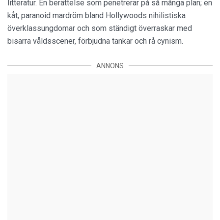
litteratur. En berättelse som penetrerar på så många plan; en
kåt, paranoid mardröm bland Hollywoods nihilistiska
överklassungdomar och som ständigt överraskar med
bisarra våldsscener, förbjudna tankar och rå cynism.
ANNONS