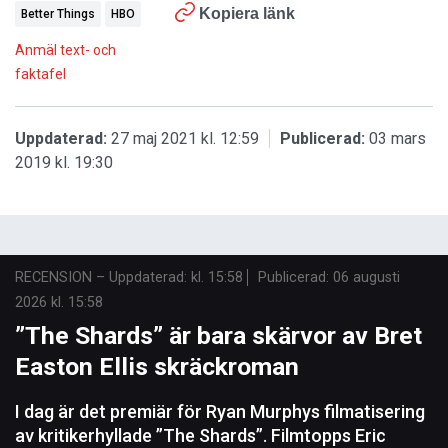
Kopiera länk
Better Things
HBO
Anmäl text- och
faktafel
Uppdaterad:
27 maj 2021 kl. 12:59
Publicerad:
03 mars
2019 kl. 19:30
RECENSION
–
Uppdaterad: kl. 15:58
Publicerad:
06 augusti
2026 kl. 15:58
”The Shards” är bara skärvor av Bret
Easton Ellis skräckroman
I dag är det premiär för Ryan Murphys filmatisering
av kritikerhyllade ”The Shards”. Filmtopps Eric