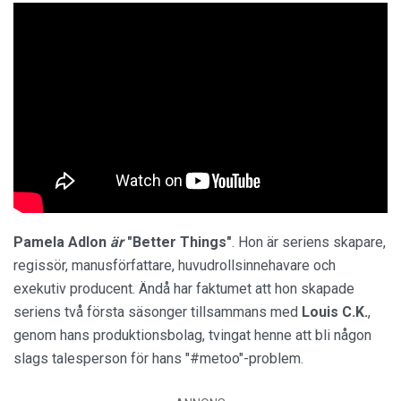
Pamela Adlon
är
"Better Things"
. Hon är seriens skapare,
regissör, manusförfattare, huvudrollsinnehavare och
exekutiv producent. Ändå har faktumet att hon skapade
seriens två första säsonger tillsammans med
Louis C.K.
,
genom hans produktionsbolag, tvingat henne att bli någon
slags talesperson för hans "#metoo"-problem.