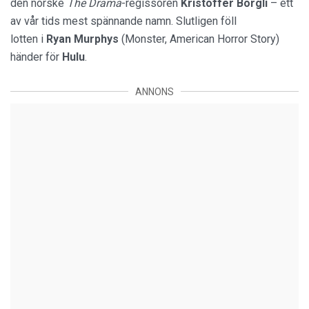
den norske
The Drama
-regissören
Kristoffer Borgli
– ett
av vår tids mest spännande namn. Slutligen föll
lotten i
Ryan Murphys
(Monster, American Horror Story)
händer för
Hulu
.
ANNONS