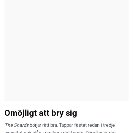
Omöjligt att bry sig
The Shards
börjar rätt bra. Tappar fästet redan i tredje
avsnittet och slås i spillror i det femte. Därefter är det