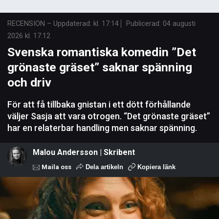
RECENSION
–
Uppdaterad: kl. 17:14
Publicerad:
04 augusti
2026 kl. 17:12
Svenska romantiska komedin ”Det
grönaste gräset” saknar spänning
och driv
För att få tillbaka gnistan i ett dött förhållande
väljer Sasja att vara otrogen. “Det grönaste gräset”
har en relaterbar handling men saknar spänning.
Malou Andersson | Skribent
Maila oss
Dela artikeln
Kopiera länk