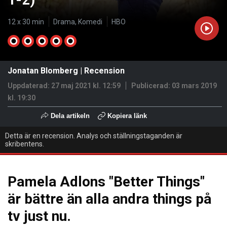
1-2)
12 x 30 min
Drama, Komedi
HBO
Jonatan Blomberg
|
Recension
Uppdaterad: 27 maj 2021 kl. 12:59
Publicerad:
03 mars 2019
kl. 19:30
Dela artikeln
Kopiera länk
Detta är en recension. Analys och ställningstaganden är
skribentens.
Pamela Adlons "Better Things"
är bättre än alla andra things på
tv just nu.