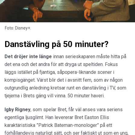
Foto: Disney+.
Danstävling på 50 minuter?
Det dröjer inte länge
innan serieskaparen måste hitta på
det ena och det andra för att dryga ut speltiden. Fokus
läggs istället på fjantiga, såpopera-liknande scener i
kompisgänget. Värst blir det i avsnitt fem, som av någon
outgrundlig anledning kretsar runt en danstävling i TV, som
tjejerna i Brets gäng vill vinna. 50 minuter haveri.
Igby Rigney
, som spelar Bret, får väl anses vara seriens
egentliga ljusglimt. Han levererar Bret Easton Ellis
karaktäristiska ”Patrick Bateman-monologer” på ett
förhållandevis naturligt sätt, och ser faktiskt ut som en ung,