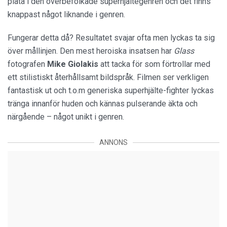
platå i den överbefolkade superhjältegenren och det finns
knappast något liknande i genren.
Fungerar detta då? Resultatet svajar ofta men lyckas ta sig
över mållinjen. Den mest heroiska insatsen har
Glass
fotografen
Mike Giolakis
att tacka för som förtrollar med
ett stilistiskt återhållsamt bildspråk. Filmen ser verkligen
fantastisk ut och t.o.m generiska superhjälte-fighter lyckas
tränga innanför huden och kännas pulserande äkta och
närgående – något unikt i genren.
ANNONS