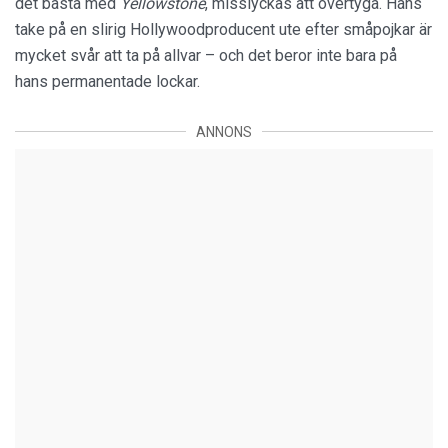
det bästa med
Yellowstone
, misslyckas att övertyga. Hans
take på en slirig Hollywoodproducent ute efter småpojkar är
mycket svår att ta på allvar – och det beror inte bara på
hans permanentade lockar.
ANNONS