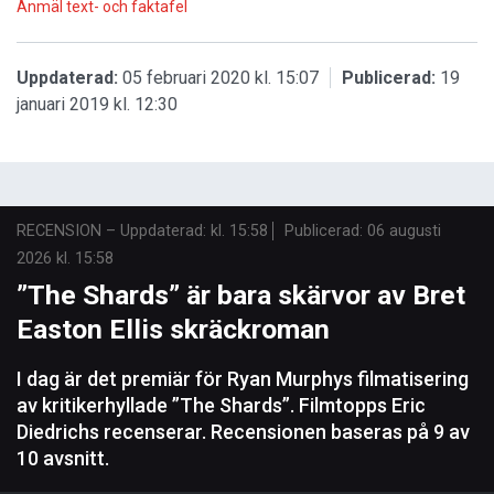
Anmäl text- och faktafel
Uppdaterad:
05 februari 2020 kl. 15:07
Publicerad:
19
januari 2019 kl. 12:30
RECENSION
–
Uppdaterad: kl. 15:58
Publicerad:
06 augusti
2026 kl. 15:58
”The Shards” är bara skärvor av Bret
Easton Ellis skräckroman
I dag är det premiär för Ryan Murphys filmatisering
av kritikerhyllade ”The Shards”. Filmtopps Eric
Diedrichs recenserar. Recensionen baseras på 9 av
10 avsnitt.