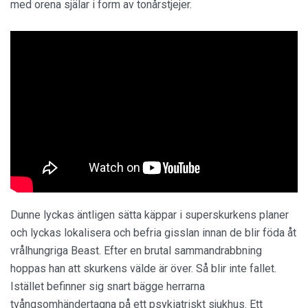
med orena själar i form av tonårstjejer.
Dunne lyckas äntligen sätta käppar i superskurkens planer
och lyckas lokalisera och befria gisslan innan de blir föda åt
vrålhungriga Beast. Efter en brutal sammandrabbning
hoppas han att skurkens välde är över. Så blir inte fallet.
Istället befinner sig snart bägge herrarna
tvångsomhändertagna på ett psykiatriskt sjukhus. Ett