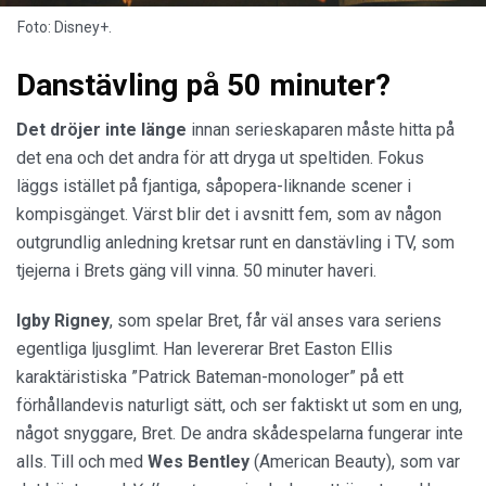
Foto: Disney+.
Danstävling på 50 minuter?
Det dröjer inte länge
innan serieskaparen måste hitta på
det ena och det andra för att dryga ut speltiden. Fokus
läggs istället på fjantiga, såpopera-liknande scener i
kompisgänget. Värst blir det i avsnitt fem, som av någon
outgrundlig anledning kretsar runt en danstävling i TV, som
tjejerna i Brets gäng vill vinna. 50 minuter haveri.
Igby Rigney
, som spelar Bret, får väl anses vara seriens
egentliga ljusglimt. Han levererar Bret Easton Ellis
karaktäristiska ”Patrick Bateman-monologer” på ett
förhållandevis naturligt sätt, och ser faktiskt ut som en ung,
något snyggare, Bret. De andra skådespelarna fungerar inte
alls. Till och med
Wes Bentley
(American Beauty), som var