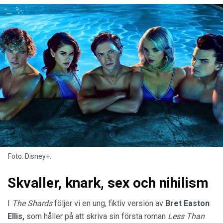
Foto: Disney+.
Skvaller, knark, sex och nihilism
I
The Shards
följer vi en ung, fiktiv version av
Bret Easton
Ellis,
som håller på att skriva sin första roman
Less Than