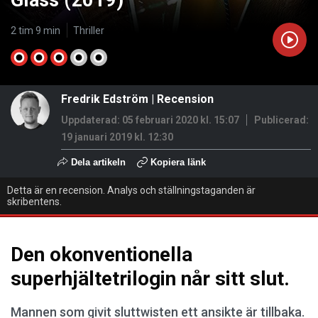
Glass (2019)
2 tim 9 min
Thriller
Fredrik Edström
|
Recension
Uppdaterad: 05 februari 2020 kl. 15:07
Publicerad:
19 januari 2019 kl. 12:30
Dela artikeln
Kopiera länk
Detta är en recension. Analys och ställningstaganden är
skribentens.
Den okonventionella
superhjältetrilogin når sitt slut.
Mannen som givit sluttwisten ett ansikte är tillbaka.