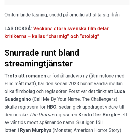
Omtumlande läsning, snudd på omöjlig att slita sig ifrån.
LÄS OCKSÅ:
Veckans stora svenska film delar
kritikerna – kallas ”charmig” och ”stolpig”
Snurrade runt bland
streamingtjänster
Trots att romanen
är förhållandevis ny (åtminstone med
Ellis mått mätt), har den sedan 2023 hunnit vandra mellan
olika filmbolag och regissörer. Först var det tänkt att
Luca
Guadagnino
(Call Me By Your Name, The Challengers)
skulle regissera för
HBO
, sedan gick uppdraget vidare till
den norske
The Drama
-regissören
Kristoffer Borgli
– ett
av vår tids mest spännande namn. Slutligen föll
lotten i
Ryan Murphys
(Monster, American Horror Story)