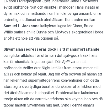
Liksom i föregångaren
Split
underhåller James McAvoys
evigt skiftande röst och ansikte i mängder. Hans insats är
dynamisk och smattrande i en film där övriga ensemblen är
ordentligt nedtonad och återhållsam. Kontrasten mellan
Samuel L. Jackson
s kalkylerat lugna Mr Glass, Bruce
Willis pathos-chilla Dunne och McAvoys skogstokiga Horde
är ofta ett nöje att vila ögonen på.
Shyamalan regresserar dock i sitt manusförfattande
och glider alldeles för ofta ner i det självgoda träsk hans
karriär stundtals legat och jäst. Där
Split
var en tät,
spännande thriller drar Night istället fram stortrumman till
Glass
och bankar på rejält. Jag blir ofta skriven på näsan att
han leker med superhjältegenrens konventioner och detta
storslagna övertydliga berättande skapar ofta friktion med
det återhållsamma bildspråket. Problematiken kulminerar i
tredje akten när de narrativa trådarna ska knytas ihop och då
tappar nästan Shyamalan mig helt. Synd i denna annars