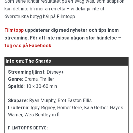
Som serie landar resultatet på en svag tvåa, som adaption
kan det inte bli mer än en etta – vi delar ju inte ut
överstrukna betyg här på Filmtopp.
Filmtopp
uppdaterar dig med nyheter och tips inom
streaming. För att inte missa någon stor händelse –
följ oss på Facebook
.
Info om: The Shards
Streamingtjänst:
Disney+
Genre:
Drama, Thriller
Speltid:
10 x 30-60 min
Skapare:
Ryan Murphy, Bret Easton Ellis
I rollerna:
Igby Rigney, Homer Gere, Kaia Gerber, Hayes
Warner, Wes Bentley m.fl.
FILMTOPPS BETYG: