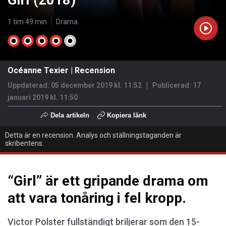
Girl (2018)
1 tim 49 min
Drama
Océanne Texier
|
Recension
Uppdaterad: 05 december 2019 kl. 11:52
Publicerad:
17
januari 2019 kl. 11:50
Dela artikeln
Kopiera länk
Detta är en recension. Analys och ställningstaganden är
skribentens.
“Girl” är ett gripande drama om
att vara tonåring i fel kropp.
Victor Polster fullständigt briljerar som den 15-