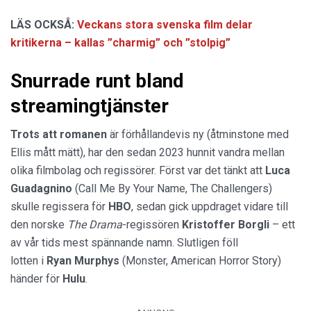
LÄS OCKSÅ:
Veckans stora svenska film delar
kritikerna – kallas ”charmig” och ”stolpig”
Snurrade runt bland
streamingtjänster
Trots att romanen
är förhållandevis ny (åtminstone med
Ellis mått mätt), har den sedan 2023 hunnit vandra mellan
olika filmbolag och regissörer. Först var det tänkt att
Luca
Guadagnino
(Call Me By Your Name, The Challengers)
skulle regissera för
HBO
, sedan gick uppdraget vidare till
den norske
The Drama
-regissören
Kristoffer Borgli
– ett
av vår tids mest spännande namn. Slutligen föll
lotten i
Ryan Murphys
(Monster, American Horror Story)
händer för
Hulu
.