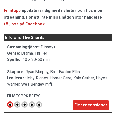
Filmtopp
uppdaterar dig med nyheter och tips inom
streaming. För att inte missa någon stor händelse –
följ oss på Facebook
.
Info om: The Shards
Streamingtjänst:
Disney+
Genre:
Drama, Thriller
Speltid:
10 x 30-60 min
Skapare:
Ryan Murphy, Bret Easton Ellis
I rollerna:
Igby Rigney, Homer Gere, Kaia Gerber, Hayes
Warner, Wes Bentley m.fl.
FILMTOPPS BETYG:
Fler recensioner