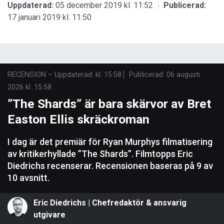
Uppdaterad:
05 december 2019 kl. 11:52
Publicerad:
17 januari 2019 kl. 11:50
RECENSION
–
Uppdaterad: kl. 15:58
Publicerad:
06 augusti
2026 kl. 15:58
”The Shards” är bara skärvor av Bret
Easton Ellis skräckroman
I dag är det premiär för Ryan Murphys filmatisering
av kritikerhyllade ”The Shards”. Filmtopps Eric
Diedrichs recenserar. Recensionen baseras på 9 av
10 avsnitt.
Eric Diedrichs | Chefredaktör & ansvarig
utgivare