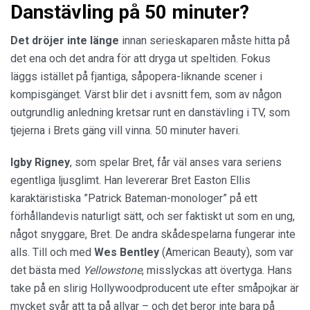
Danstävling på 50 minuter?
Det dröjer inte länge
innan serieskaparen måste hitta på
det ena och det andra för att dryga ut speltiden. Fokus
läggs istället på fjantiga, såpopera-liknande scener i
kompisgänget. Värst blir det i avsnitt fem, som av någon
outgrundlig anledning kretsar runt en danstävling i TV, som
tjejerna i Brets gäng vill vinna. 50 minuter haveri.
Igby Rigney
, som spelar Bret, får väl anses vara seriens
egentliga ljusglimt. Han levererar Bret Easton Ellis
karaktäristiska ”Patrick Bateman-monologer” på ett
förhållandevis naturligt sätt, och ser faktiskt ut som en ung,
något snyggare, Bret. De andra skådespelarna fungerar inte
alls. Till och med
Wes Bentley
(American Beauty), som var
det bästa med
Yellowstone
, misslyckas att övertyga. Hans
take på en slirig Hollywoodproducent ute efter småpojkar är
mycket svår att ta på allvar – och det beror inte bara på