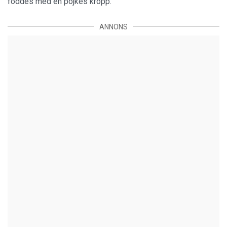
föddes med en pojkes kropp.
ANNONS