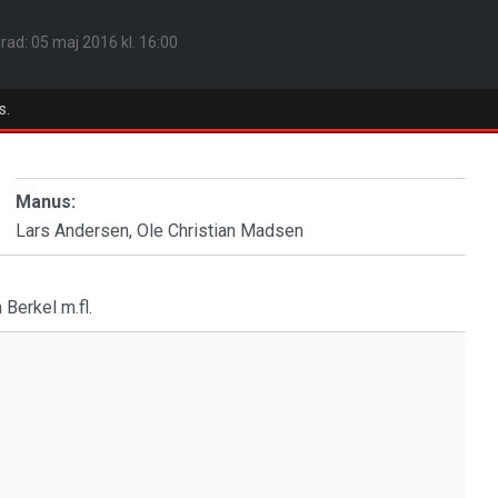
erad:
05 maj 2016 kl. 16:00
s.
Manus:
Lars Andersen, Ole Christian Madsen
Berkel m.fl.