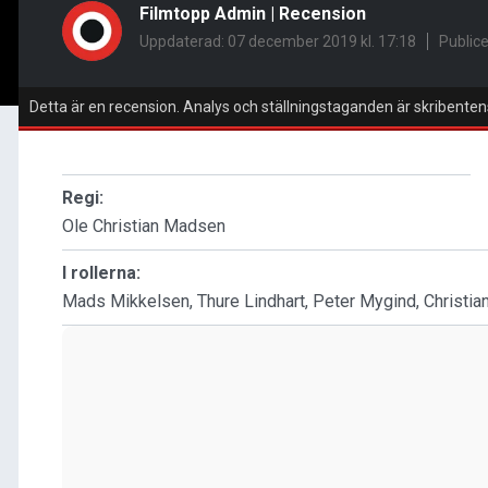
Filmtopp Admin
|
Recension
Uppdaterad: 07 december 2019 kl. 17:18
Public
Detta är en recension. Analys och ställningstaganden är skribenten
Regi:
Ole Christian Madsen
I rollerna:
Mads Mikkelsen, Thure Lindhart, Peter Mygind, Christian 