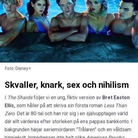
Foto: Disney+.
Skvaller, knark, sex och nihilism
I
The Shards
följer vi en ung, fiktiv version av
Bret Easton
Ellis,
som håller på att skriva sin första roman
Less Than
Zero
. Det är 80-tal och han rör sig i en självupptagen värld
där allt värderas efter storleken på ens pappas bankkonto. I
bakgrunden härjar seriemördaren ”Trålaren” och en våldsam
hippiekult. Ingredienser inte helt olika
American Psycho
.