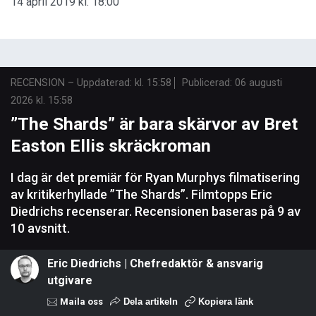
14 april 2019 kl. 18:00
RECENSION
–
Uppdaterad: kl. 15:58
Publicerad:
06 augusti
2026 kl. 15:58
”The Shards” är bara skärvor av Bret
Easton Ellis skräckroman
I dag är det premiär för Ryan Murphys filmatisering
av kritikerhyllade ”The Shards”. Filmtopps Eric
Diedrichs recenserar. Recensionen baseras på 9 av
10 avsnitt.
Eric Diedrichs | Chefredaktör & ansvarig
utgivare
Maila oss
Dela artikeln
Kopiera länk