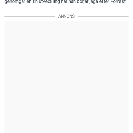
genomgår en fin utveckling när han börjar jaga efter Forrest.
ANNONS