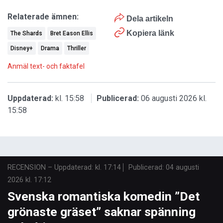
Relaterade ämnen:
Dela artikeln
Kopiera länk
The Shards
Bret Eason Ellis
Disney+
Drama
Thriller
Anmäl text- och faktafel
Uppdaterad:
kl. 15:58
Publicerad:
06 augusti 2026 kl.
15:58
RECENSION
–
Uppdaterad: kl. 17:14
Publicerad:
04 augusti
2026 kl. 17:12
Svenska romantiska komedin ”Det
grönaste gräset” saknar spänning