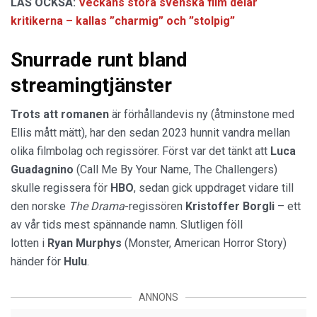
LÄS OCKSÅ:
Veckans stora svenska film delar
kritikerna – kallas ”charmig” och ”stolpig”
Snurrade runt bland
streamingtjänster
Trots att romanen
är förhållandevis ny (åtminstone med
Ellis mått mätt), har den sedan 2023 hunnit vandra mellan
olika filmbolag och regissörer. Först var det tänkt att
Luca
Guadagnino
(Call Me By Your Name, The Challengers)
skulle regissera för
HBO
, sedan gick uppdraget vidare till
den norske
The Drama
-regissören
Kristoffer Borgli
– ett
av vår tids mest spännande namn. Slutligen föll
lotten i
Ryan Murphys
(Monster, American Horror Story)
händer för
Hulu
.
ANNONS