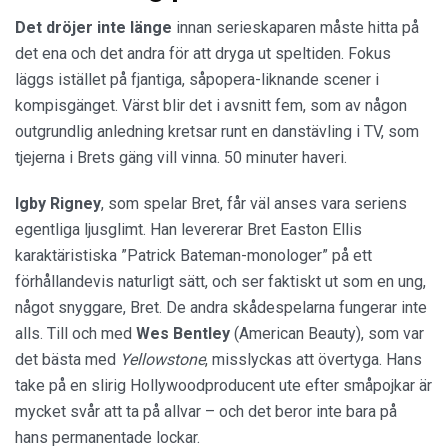
Det dröjer inte länge
innan serieskaparen måste hitta på
det ena och det andra för att dryga ut speltiden. Fokus
läggs istället på fjantiga, såpopera-liknande scener i
kompisgänget. Värst blir det i avsnitt fem, som av någon
outgrundlig anledning kretsar runt en danstävling i TV, som
tjejerna i Brets gäng vill vinna. 50 minuter haveri.
Igby Rigney
, som spelar Bret, får väl anses vara seriens
egentliga ljusglimt. Han levererar Bret Easton Ellis
karaktäristiska ”Patrick Bateman-monologer” på ett
förhållandevis naturligt sätt, och ser faktiskt ut som en ung,
något snyggare, Bret. De andra skådespelarna fungerar inte
alls. Till och med
Wes Bentley
(American Beauty), som var
det bästa med
Yellowstone
, misslyckas att övertyga. Hans
take på en slirig Hollywoodproducent ute efter småpojkar är
mycket svår att ta på allvar – och det beror inte bara på
hans permanentade lockar.