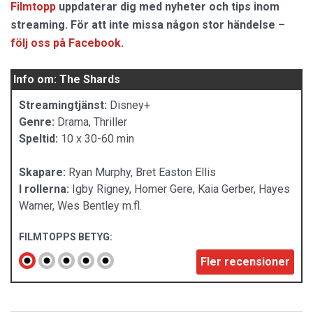
Filmtopp
uppdaterar dig med nyheter och tips inom
streaming. För att inte missa någon stor händelse –
följ oss på Facebook
.
Info om: The Shards
Streamingtjänst:
Disney+
Genre:
Drama, Thriller
Speltid:
10 x 30-60 min
Skapare:
Ryan Murphy, Bret Easton Ellis
I rollerna:
Igby Rigney, Homer Gere, Kaia Gerber, Hayes
Warner, Wes Bentley m.fl.
FILMTOPPS BETYG:
Fler recensioner