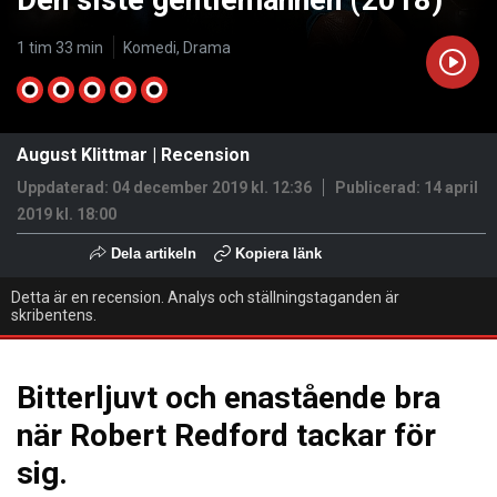
Den siste gentlemannen (2018)
1 tim 33 min
Komedi, Drama
August Klittmar
|
Recension
Uppdaterad: 04 december 2019 kl. 12:36
Publicerad:
14 april
2019 kl. 18:00
Dela artikeln
Kopiera länk
Detta är en recension. Analys och ställningstaganden är
skribentens.
Bitterljuvt och enastående bra
när Robert Redford tackar för
sig.