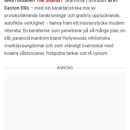
Med romanen
The Shards
(”Skärvorna”) lyckades
Bret
Easton Ellis
– med sin karaktäristiska mix av
protokolliknande beskrivningar och gradvis uppluckrande,
autofiktiv verklighet – hamra fram ett mästerstycke modern
litteratur. En berättelse som penetrerar på så många plan; en
kåt, paranoid mardröm bland Hollywoods nihilistiska
överklassungdomar och som ständigt överraskar med
bisarra våldsscener, förbjudna tankar och rå cynism.
ANNONS