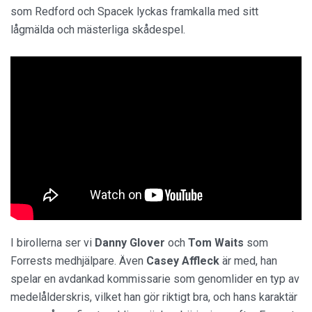
som Redford och Spacek lyckas framkalla med sitt
lågmälda och mästerliga skådespel.
I birollerna ser vi
Danny Glover
och
Tom Waits
som
Forrests medhjälpare. Även
Casey Affleck
är med, han
spelar en avdankad kommissarie som genomlider en typ av
medelålderskris, vilket han gör riktigt bra, och hans karaktär