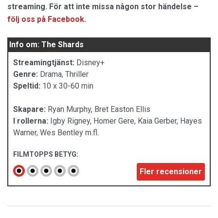
streaming. För att inte missa någon stor händelse –
följ oss på Facebook
.
Info om: The Shards
Streamingtjänst:
Disney+
Genre:
Drama, Thriller
Speltid:
10 x 30-60 min
Skapare:
Ryan Murphy, Bret Easton Ellis
I rollerna:
Igby Rigney, Homer Gere, Kaia Gerber, Hayes
Warner, Wes Bentley m.fl.
FILMTOPPS BETYG:
Fler recensioner