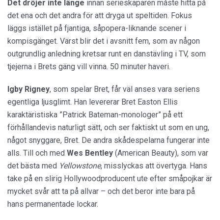
Det dröjer inte länge
innan serieskaparen måste hitta på
det ena och det andra för att dryga ut speltiden. Fokus
läggs istället på fjantiga, såpopera-liknande scener i
kompisgänget. Värst blir det i avsnitt fem, som av någon
outgrundlig anledning kretsar runt en danstävling i TV, som
tjejerna i Brets gäng vill vinna. 50 minuter haveri.
Igby Rigney
, som spelar Bret, får väl anses vara seriens
egentliga ljusglimt. Han levererar Bret Easton Ellis
karaktäristiska ”Patrick Bateman-monologer” på ett
förhållandevis naturligt sätt, och ser faktiskt ut som en ung,
något snyggare, Bret. De andra skådespelarna fungerar inte
alls. Till och med
Wes Bentley
(American Beauty), som var
det bästa med
Yellowstone
, misslyckas att övertyga. Hans
take på en slirig Hollywoodproducent ute efter småpojkar är
mycket svår att ta på allvar – och det beror inte bara på
hans permanentade lockar.