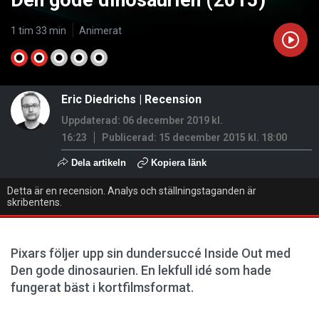
Den gode dinosaurien (2015)
1 tim 33 min
Animerat
Eric Diedrichs
|
Recension
Uppdaterad: 06 december 2019 kl.
16:23
Publicerad:
15 december 2015 kl. 18:00
Dela artikeln
Kopiera länk
Detta är en recension. Analys och ställningstaganden är
skribentens.
Pixars följer upp sin dundersuccé Inside Out med
Den gode dinosaurien. En lekfull idé som hade
fungerat bäst i kortfilmsformat.