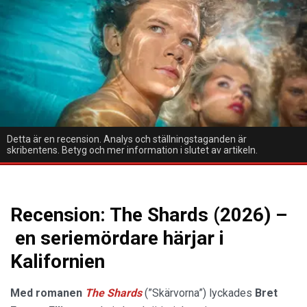
Detta är en recension. Analys och ställningstaganden är
skribentens. Betyg och mer information i slutet av artikeln.
Recension: The Shards (2026) –
en seriemördare härjar i
Kalifornien
Med romanen
The Shards
(”Skärvorna”) lyckades
Bret