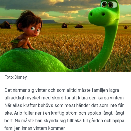
Foto: Disney.
Det närmar sig vinter och som alltid måste familjen lagra
tillräckligt mycket med skörd för att klara den karga vintern.
När allas krafter behövs som mest händer det som inte får
ske. Arlo faller ner i en kraftig ström och spolas långt, långt
bort. Nu måste han skynda sig tillbaka till gården och hjälpa
familjen innan vintern kommer.