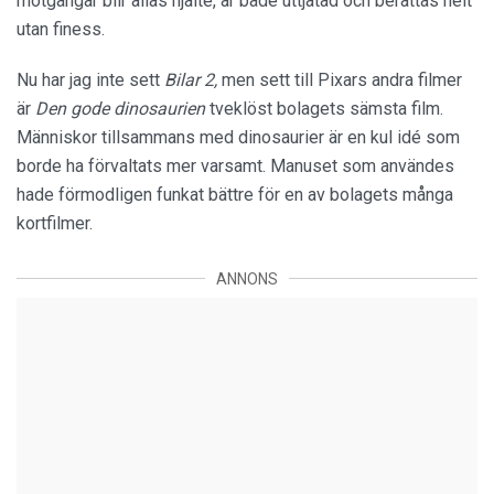
motgångar blir allas hjälte, är både uttjatad och berättas helt
utan finess.
Nu har jag inte sett
Bilar 2,
men sett till Pixars andra filmer
är
Den gode dinosaurien
tveklöst bolagets sämsta film.
Människor tillsammans med dinosaurier är en kul idé som
borde ha förvaltats mer varsamt. Manuset som användes
hade förmodligen funkat bättre för en av bolagets många
kortfilmer.
ANNONS