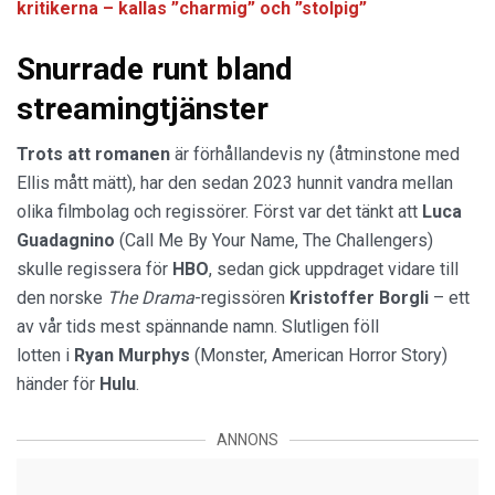
kritikerna – kallas ”charmig” och ”stolpig”
Snurrade runt bland
streamingtjänster
Trots att romanen
är förhållandevis ny (åtminstone med
Ellis mått mätt), har den sedan 2023 hunnit vandra mellan
olika filmbolag och regissörer. Först var det tänkt att
Luca
Guadagnino
(Call Me By Your Name, The Challengers)
skulle regissera för
HBO
, sedan gick uppdraget vidare till
den norske
The Drama
-regissören
Kristoffer Borgli
– ett
av vår tids mest spännande namn. Slutligen föll
lotten i
Ryan Murphys
(Monster, American Horror Story)
händer för
Hulu
.
ANNONS