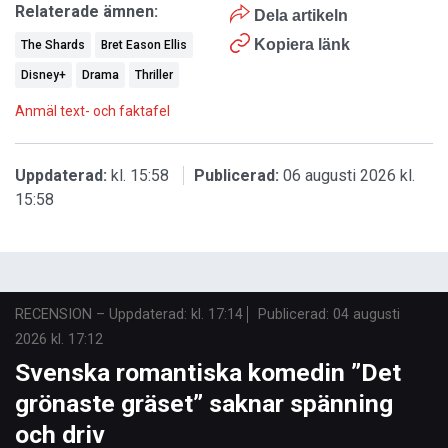
Relaterade ämnen:
Dela artikeln
Kopiera länk
The Shards
Bret Eason Ellis
Disney+
Drama
Thriller
Anmäl text- och faktafel
Uppdaterad:
kl. 15:58
Publicerad:
06 augusti 2026 kl.
15:58
RECENSION
–
Uppdaterad: kl. 17:14
Publicerad:
04 augusti
2026 kl. 17:12
Svenska romantiska komedin ”Det
grönaste gräset” saknar spänning
och driv