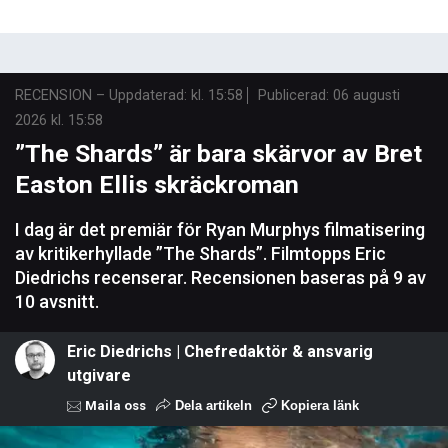
RECENSION
–
Uppdaterad: kl. 15:58
Publicerad:
06 augusti
2026 kl. 15:58
”The Shards” är bara skärvor av Bret
Easton Ellis skräckroman
I dag är det premiär för Ryan Murphys filmatisering
av kritikerhyllade ”The Shards”. Filmtopps Eric
Diedrichs recenserar. Recensionen baseras på 9 av
10 avsnitt.
Eric Diedrichs | Chefredaktör & ansvarig
utgivare
Maila oss
Dela artikeln
Kopiera länk