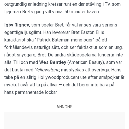
outgrundlig anledning kretsar runt en danstävling i TV, som
tjejerna i Brets gäng vill vinna. 50 minuter haveri.
Igby Rigney
, som spelar Bret, får väl anses vara seriens
egentliga ljusglimt. Han levererar Bret Easton Ellis
karaktäristiska ”Patrick Bateman-monologer” på ett
förhållandevis naturligt sätt, och ser faktiskt ut som en ung,
något snyggare, Bret. De andra skådespelarna fungerar inte
alls. Till och med
Wes Bentley
(American Beauty), som var
det bästa med
Yellowstone
, misslyckas att övertyga. Hans
take på en slirig Hollywoodproducent ute efter småpojkar är
mycket svår att ta på allvar – och det beror inte bara på
hans permanentade lockar.
ANNONS