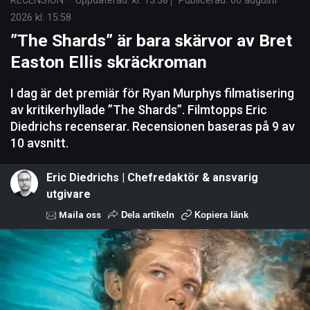
RECENSION
–
Uppdaterad: kl. 15:58
Publicerad:
06 augusti
2026 kl. 15:58
”The Shards” är bara skärvor av Bret
Easton Ellis skräckroman
I dag är det premiär för Ryan Murphys filmatisering
av kritikerhyllade ”The Shards”. Filmtopps Eric
Diedrichs recenserar. Recensionen baseras på 9 av
10 avsnitt.
Eric Diedrichs | Chefredaktör & ansvarig
utgivare
Maila oss
Dela artikeln
Kopiera länk