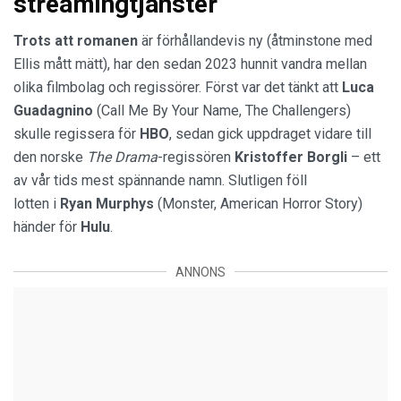
streamingtjänster
Trots att romanen
är förhållandevis ny (åtminstone med
Ellis mått mätt), har den sedan 2023 hunnit vandra mellan
olika filmbolag och regissörer. Först var det tänkt att
Luca
Guadagnino
(Call Me By Your Name, The Challengers)
skulle regissera för
HBO
, sedan gick uppdraget vidare till
den norske
The Drama
-regissören
Kristoffer Borgli
– ett
av vår tids mest spännande namn. Slutligen föll
lotten i
Ryan Murphys
(Monster, American Horror Story)
händer för
Hulu
.
ANNONS