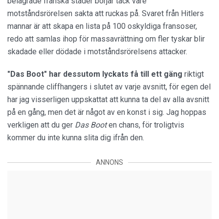
belägrade franska städer börjar tack vare
motståndsrörelsen sakta att ruckas på. Svaret från Hitlers
mannar är att skapa en lista på 100 oskyldiga fransoser,
redo att samlas ihop för massavrättning om fler tyskar blir
skadade eller dödade i motståndsrörelsens attacker.
"Das Boot" har dessutom lyckats få till ett gäng
riktigt
spännande cliffhangers i slutet av varje avsnitt, för egen del
har jag visserligen uppskattat att kunna ta del av alla avsnitt
på en gång, men det är något av en konst i sig. Jag hoppas
verkligen att du ger
Das Boot
en chans, för troligtvis
kommer du inte kunna slita dig ifrån den.
ANNONS