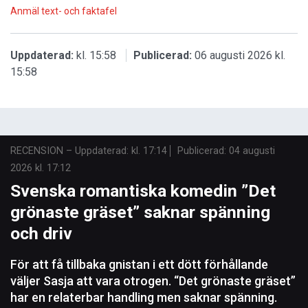
Anmäl text- och faktafel
Uppdaterad:
kl. 15:58
Publicerad:
06 augusti 2026 kl.
15:58
RECENSION
–
Uppdaterad: kl. 17:14
Publicerad:
04 augusti
2026 kl. 17:12
Svenska romantiska komedin ”Det
grönaste gräset” saknar spänning
och driv
För att få tillbaka gnistan i ett dött förhållande
väljer Sasja att vara otrogen. “Det grönaste gräset”
har en relaterbar handling men saknar spänning.