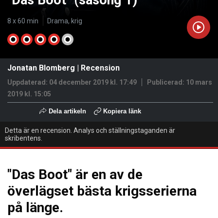
"Das Boot" (säsong 1)
8 x 60 min
Drama, krig
Jonatan Blomberg
|
Recension
Uppdaterad: 04 december 2019 kl. 17:49
Publicerad:
10 mars
2019 kl. 15:05
Dela artikeln
Kopiera länk
Detta är en recension. Analys och ställningstaganden är
skribentens.
"Das Boot" är en av de
överlägset bästa krigsserierna
på länge.