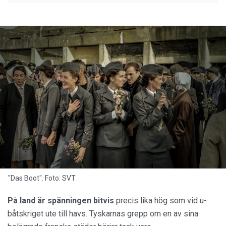
"Das Boot". Foto: SVT
På land är spänningen bitvis
precis lika hög som vid u-
båtskriget ute till havs. Tyskarnas grepp om en av sina