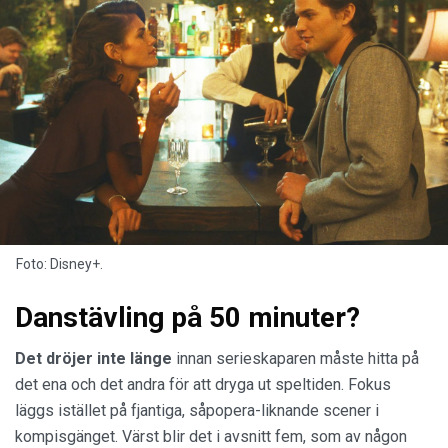
Foto: Disney+.
Danstävling på 50 minuter?
Det dröjer inte länge
innan serieskaparen måste hitta på
det ena och det andra för att dryga ut speltiden. Fokus
läggs istället på fjantiga, såpopera-liknande scener i
kompisgänget. Värst blir det i avsnitt fem, som av någon