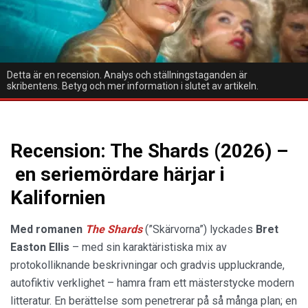
Detta är en recension. Analys och ställningstaganden är
skribentens. Betyg och mer information i slutet av artikeln.
Recension: The Shards (2026) –
en seriemördare härjar i
Kalifornien
Med romanen
The Shards
(”Skärvorna”) lyckades
Bret
Easton Ellis
– med sin karaktäristiska mix av
protokolliknande beskrivningar och gradvis uppluckrande,
autofiktiv verklighet – hamra fram ett mästerstycke modern
litteratur. En berättelse som penetrerar på så många plan; en