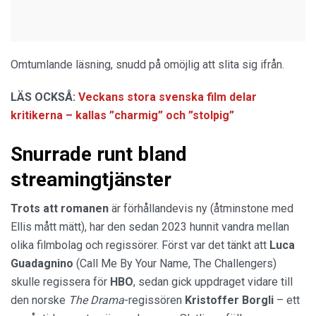
Omtumlande läsning, snudd på omöjlig att slita sig ifrån.
LÄS OCKSÅ:
Veckans stora svenska film delar
kritikerna – kallas ”charmig” och ”stolpig”
Snurrade runt bland
streamingtjänster
Trots att romanen
är förhållandevis ny (åtminstone med
Ellis mått mätt), har den sedan 2023 hunnit vandra mellan
olika filmbolag och regissörer. Först var det tänkt att
Luca
Guadagnino
(Call Me By Your Name, The Challengers)
skulle regissera för
HBO
, sedan gick uppdraget vidare till
den norske
The Drama
-regissören
Kristoffer Borgli
– ett