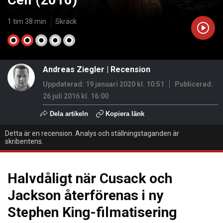
Cell (2016)
1 tim 38 min
Skräck
Andreas Ziegler
|
Recension
Uppdaterad: 19 januari 2020 kl. 10:51
Publicerad:
26 juli 2016 kl. 16:00
Dela artikeln
Kopiera länk
Detta är en recension. Analys och ställningstaganden är
skribentens.
Halvdåligt när Cusack och
Jackson återförenas i ny
Stephen King-filmatisering