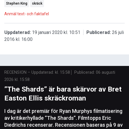
Stephen King
skräck
Anmäl text- och faktafel
Uppdaterad:
19 januari 2020 kl. 10:51
Publicerad:
26 juli
2016 kl. 16:00
RECENSION
–
Uppdaterad: kl. 15:58
Publicerad:
06 augusti
2026 kl. 15:58
”The Shards” är bara skärvor av Bret
Easton Ellis skräckroman
I dag är det premiär för Ryan Murphys filmatisering
av kritikerhyllade ”The Shards”. Filmtopps Eric
Diedrichs recenserar. Recensionen baseras på 9 av