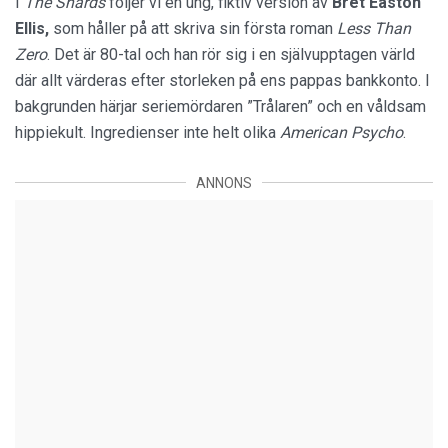
I
The Shards
följer vi en ung, fiktiv version av
Bret Easton
Ellis,
som håller på att skriva sin första roman
Less Than
Zero
. Det är 80-tal och han rör sig i en självupptagen värld
där allt värderas efter storleken på ens pappas bankkonto. I
bakgrunden härjar seriemördaren ”Trålaren” och en våldsam
hippiekult. Ingredienser inte helt olika
American Psycho
.
ANNONS