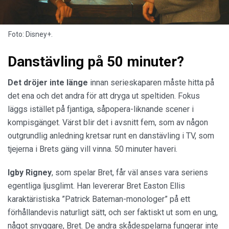
Foto: Disney+.
Danstävling på 50 minuter?
Det dröjer inte länge
innan serieskaparen måste hitta på
det ena och det andra för att dryga ut speltiden. Fokus
läggs istället på fjantiga, såpopera-liknande scener i
kompisgänget. Värst blir det i avsnitt fem, som av någon
outgrundlig anledning kretsar runt en danstävling i TV, som
tjejerna i Brets gäng vill vinna. 50 minuter haveri.
Igby Rigney
, som spelar Bret, får väl anses vara seriens
egentliga ljusglimt. Han levererar Bret Easton Ellis
karaktäristiska ”Patrick Bateman-monologer” på ett
förhållandevis naturligt sätt, och ser faktiskt ut som en ung,
något snyggare, Bret. De andra skådespelarna fungerar inte