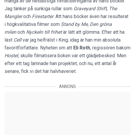
många av de heldassiga filmatiseringarna av hans böcker.
Jag tänker på sunkiga rullar som
Graveyard Shift
,
The
Mangler
och
Firestarter
. Att hans böcker även har resulterat
i högkvalitativa filmer som
Stand by Me
,
Den gröna
milen
och
Nyckeln till frihet
är lätt att glömma. Efter att ha
läst
Cell
var jag helfrälst i King; idag är han min absoluta
favoritförfattare. Nyheten om att
Eli Roth
, regissören bakom
Hostel,
skulle filmatisera boken var ett glädjebesked. Men
efter ett tag lämnade han projektet, och nu, ett antal år
senare, fick vi det här halvhaveriet.
ANNONS