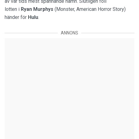
av vår tids mest spännande namn. Slutligen föll
lotten i
Ryan Murphys
(Monster, American Horror Story)
händer för
Hulu
.
ANNONS