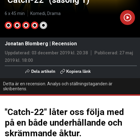
"Catch-22" (säsong 1)
6 x 45 min
Komedi, Drama
Jonatan Blomberg
|
Recension
Uppdaterad: 03 december 2019 kl. 20:38
Publicerad:
27 maj
2019 kl. 18:00
Dela artikeln
Kopiera länk
Detta är en recension. Analys och ställningstaganden är
skribentens.
"Catch-22" låter oss följa med
på en både underhållande och
skrämmande åktur.