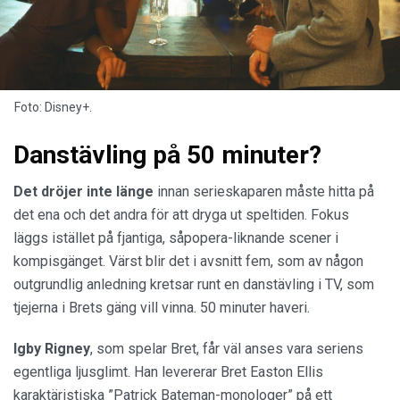
Foto: Disney+.
Danstävling på 50 minuter?
Det dröjer inte länge
innan serieskaparen måste hitta på
det ena och det andra för att dryga ut speltiden. Fokus
läggs istället på fjantiga, såpopera-liknande scener i
kompisgänget. Värst blir det i avsnitt fem, som av någon
outgrundlig anledning kretsar runt en danstävling i TV, som
tjejerna i Brets gäng vill vinna. 50 minuter haveri.
Igby Rigney
, som spelar Bret, får väl anses vara seriens
egentliga ljusglimt. Han levererar Bret Easton Ellis
karaktäristiska ”Patrick Bateman-monologer” på ett