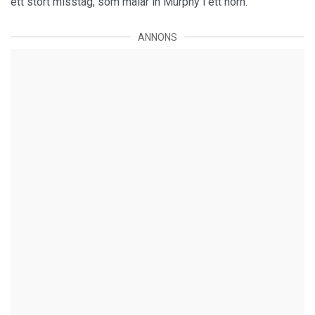
ett stort misstag, som målar in Murphy i ett hörn.
ANNONS