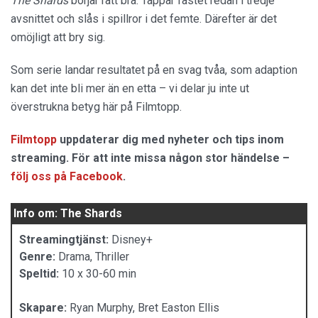
The Shards
börjar rätt bra. Tappar fästet redan i tredje
avsnittet och slås i spillror i det femte. Därefter är det
omöjligt att bry sig.
Som serie landar resultatet på en svag tvåa, som adaption
kan det inte bli mer än en etta – vi delar ju inte ut
överstrukna betyg här på Filmtopp.
Filmtopp
uppdaterar dig med nyheter och tips inom
streaming. För att inte missa någon stor händelse –
följ oss på Facebook
.
Info om: The Shards
Streamingtjänst:
Disney+
Genre:
Drama, Thriller
Speltid:
10 x 30-60 min
Skapare:
Ryan Murphy, Bret Easton Ellis