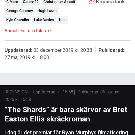
Kopiera länk
C More
Catch-22
Christopher Abbott
George Clooney
Hugh Laurie
Kyle Chandler
Luke Davies
Hulu
Anmäl text- och faktafel
Uppdaterad:
03 december 2019 kl. 20:38
Publicerad:
27 maj 2019 kl. 18:00
RECENSION
–
Uppdaterad: kl. 15:58
Publicerad:
06 augusti
2026 kl. 15:58
”The Shards” är bara skärvor av Bret
Easton Ellis skräckroman
I dag är det premiär för Ryan Murphys filmatisering