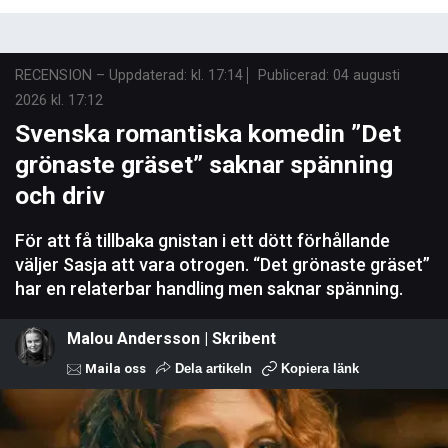
RECENSION
–
Uppdaterad: kl. 17:14
Publicerad:
04 augusti
2026 kl. 17:12
Svenska romantiska komedin ”Det
grönaste gräset” saknar spänning
och driv
För att få tillbaka gnistan i ett dött förhållande
väljer Sasja att vara otrogen. “Det grönaste gräset”
har en relaterbar handling men saknar spänning.
Malou Andersson | Skribent
Maila oss
Dela artikeln
Kopiera länk