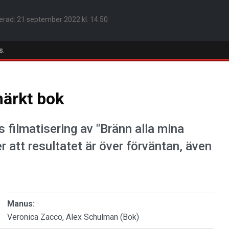
erad:
21 september 2022 kl. 14:50
s.
märkt bok
s filmatisering av "Bränn alla mina
r att resultatet är över förväntan, även
Manus:
Veronica Zacco, Alex Schulman (Bok)