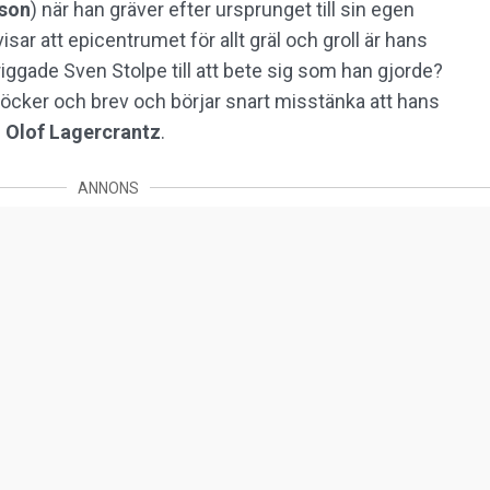
ason
) när han gräver efter ursprunget till sin egen
sar att epicentrumet för allt gräl och groll är hans
iggade Sven Stolpe till att bete sig som han gjorde?
böcker och brev och börjar snart misstänka att hans
l
Olof Lagercrantz
.
ANNONS