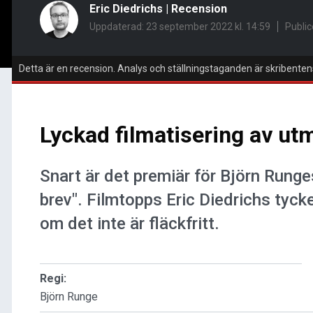
Eric Diedrichs
|
Recension
Uppdaterad: 23 september 2022 kl. 14:59
Public
Detta är en recension. Analys och ställningstaganden är skribenten
Lyckad filmatisering av ut
Snart är det premiär för Björn Runge
brev". Filmtopps Eric Diedrichs tycke
om det inte är fläckfritt.
Regi:
Björn Runge