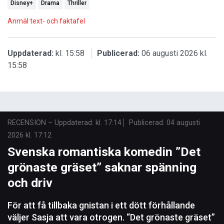
Disney+
Drama
Thriller
Anmäl text- och faktafel
Uppdaterad:
kl. 15:58
Publicerad:
06 augusti 2026 kl.
15:58
RECENSION
–
Uppdaterad: kl. 17:14
Publicerad:
04 augusti
2026 kl. 17:12
Svenska romantiska komedin ”Det
grönaste gräset” saknar spänning
och driv
För att få tillbaka gnistan i ett dött förhållande
väljer Sasja att vara otrogen. “Det grönaste gräset”