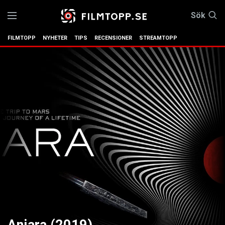
Sök
FILMTOPP
NYHETER
TIPS
RECENSIONER
STREAMTOPP