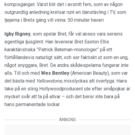
kompisgänget. Värst blir det i avsnitt fem, som av någon
outgrundlig anledning kretsar runt en danstävling i TV, som
tjejerna i Brets gäng vill vinna. 50 minuter haveri.
Igby Rigney
, som spelar Bret, får väl anses vara seriens
egentliga ljusglimt. Han levererar Bret Easton Ellis
karaktäristiska ”Patrick Bateman-monologer” på ett
förhållandevis naturligt sätt, och ser faktiskt ut som en ung,
något snyggare, Bret. De andra skådespelarna fungerar inte
alls. Till och med
Wes Bentley
(American Beauty), som var
det bästa med
Yellowstone
, misslyckas att övertyga. Hans
take på en slirig Hollywoodproducent ute efter småpojkar är
mycket svår att ta på allvar – och det beror inte bara på
hans permanentade lockar.
ANNONS