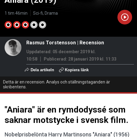
Aniara (2019)
1 tim 46min
Sci-fi, Drama
Rasmus Torstensson
|
Recension
Uppdaterad: 05 december 2019 kl.
10:58
Publicerad:
28 januari 2019 kl. 11:33
Dela artikeln
Kopiera länk
Detta är en recension. Analys och ställningstaganden är
skribentens.
"Aniara" är en rymdodyssé som
saknar motstycke i svensk film.
Nobelprisbelönta Harry Martinsons "Aniara" (1956)