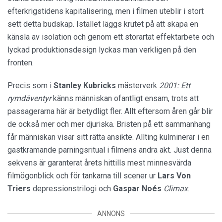
efterkrigstidens kapitalisering, men i filmen uteblir i stort
sett detta budskap. Istället läggs krutet på att skapa en
känsla av isolation och genom ett storartat effektarbete och
lyckad produktionsdesign lyckas man verkligen på den
fronten.
Precis som i
Stanley Kubricks
mästerverk
2001: Ett
rymdäventyr
känns människan ofantligt ensam, trots att
passagerarna här är betydligt fler. Allt eftersom åren går blir
de också mer och mer djuriska. Bristen på ett sammanhang
får människan visar sitt rätta ansikte. Allting kulminerar i en
gastkramande parningsritual i filmens andra akt. Just denna
sekvens är garanterat årets hittills mest minnesvärda
filmögonblick och för tankarna till scener ur
Lars Von
Triers
depressionstrilogi och
Gaspar Noés
Climax
.
ANNONS