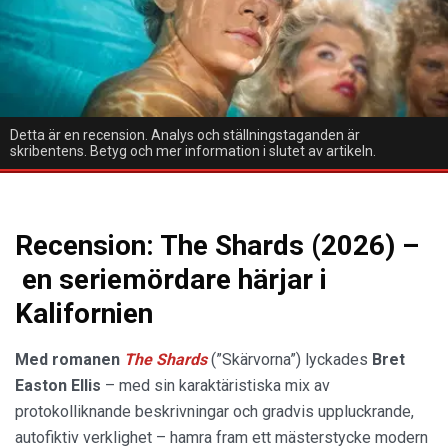
Detta är en recension. Analys och ställningstaganden är
skribentens. Betyg och mer information i slutet av artikeln.
Recension: The Shards (2026) –
en seriemördare härjar i
Kalifornien
Med romanen
The Shards
(”Skärvorna”) lyckades
Bret
Easton Ellis
– med sin karaktäristiska mix av
protokolliknande beskrivningar och gradvis uppluckrande,
autofiktiv verklighet – hamra fram ett mästerstycke modern