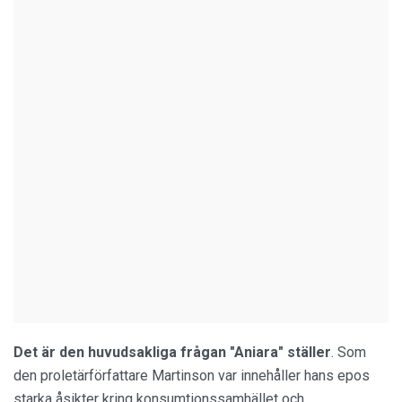
Det är den huvudsakliga frågan "Aniara" ställer
. Som
den proletärförfattare Martinson var innehåller hans epos
starka åsikter kring konsumtionssamhället och