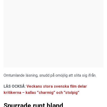
Omtumlande läsning, snudd på omöjlig att slita sig ifrån.
LÄS OCKSÅ:
Veckans stora svenska film delar
kritikerna – kallas ”charmig” och ”stolpig”
Snurrade runt bland