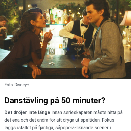
Foto: Disney+.
Danstävling på 50 minuter?
Det dröjer inte länge
innan serieskaparen måste hitta på
det ena och det andra för att dryga ut speltiden. Fokus
läggs istället på fjantiga, såpopera-liknande scener i