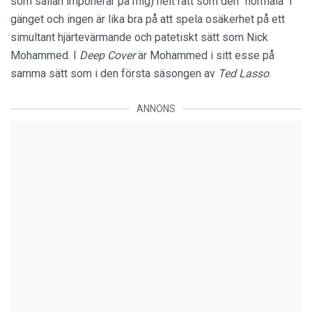
som sällan imponerar på mig) helt rätt som den "normala" i
gänget och ingen är lika bra på att spela osäkerhet på ett
simultant hjärtevärmande och patetiskt sätt som Nick
Mohammed. I
Deep Cover
är Mohammed i sitt esse på
samma sätt som i den första säsongen av
Ted Lasso
.
ANNONS