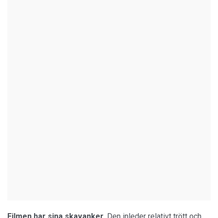
Filmen har sina skavanker.
Den inleder relativt trött och