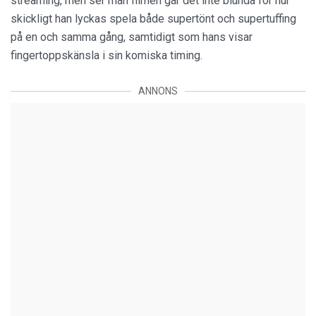
streaming, men ser man filmen går det inte blunda för hur
skickligt han lyckas spela både supertönt och supertuffing
på en och samma gång, samtidigt som hans visar
fingertoppskänsla i sin komiska timing.
ANNONS