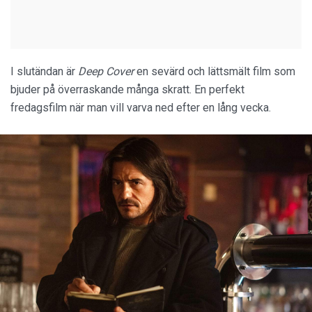
I slutändan är
Deep Cover
en sevärd och lättsmält film som
bjuder på överraskande många skratt. En perfekt
fredagsfilm när man vill varva ned efter en lång vecka.