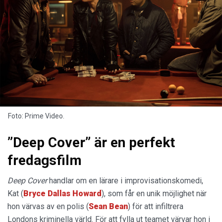
Foto: Prime Video.
”Deep Cover” är en perfekt
fredagsfilm
Deep Cover
handlar om en lärare i improvisationskomedi,
Kat (
Bryce Dallas Howard
), som får en unik möjlighet när
hon värvas av en polis (
Sean Bean
) för att infiltrera
Londons kriminella värld. För att fylla ut teamet värvar hon i