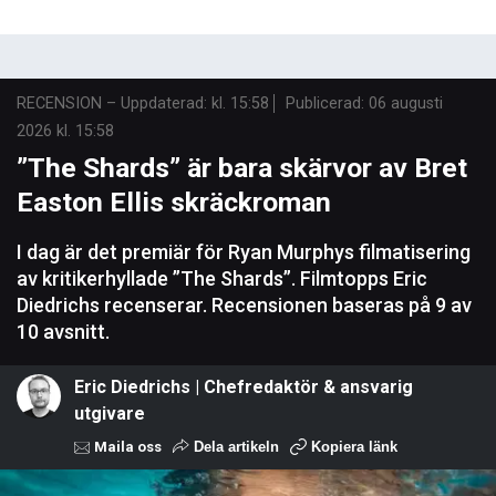
RECENSION
–
Uppdaterad: kl. 15:58
Publicerad:
06 augusti
2026 kl. 15:58
”The Shards” är bara skärvor av Bret
Easton Ellis skräckroman
I dag är det premiär för Ryan Murphys filmatisering
av kritikerhyllade ”The Shards”. Filmtopps Eric
Diedrichs recenserar. Recensionen baseras på 9 av
10 avsnitt.
Eric Diedrichs | Chefredaktör & ansvarig
utgivare
Maila oss
Dela artikeln
Kopiera länk