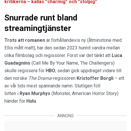
kritikerna – kallas ”charmig” och ”stolpig”
Snurrade runt bland
streamingtjänster
Trots att romanen
är förhållandevis ny (åtminstone med
Ellis mått mätt), har den sedan 2023 hunnit vandra mellan
olika filmbolag och regissörer. Först var det tänkt att
Luca
Guadagnino
(Call Me By Your Name, The Challengers)
skulle regissera för
HBO
, sedan gick uppdraget vidare till
den norske
The Drama
-regissören
Kristoffer Borgli
– ett
av vår tids mest spännande namn. Slutligen föll
lotten i
Ryan Murphys
(Monster, American Horror Story)
händer för
Hulu
.
ANNONS