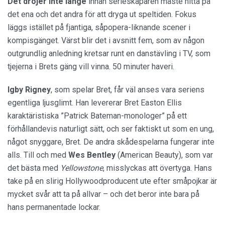
Det dröjer inte länge
innan serieskaparen måste hitta på
det ena och det andra för att dryga ut speltiden. Fokus
läggs istället på fjantiga, såpopera-liknande scener i
kompisgänget. Värst blir det i avsnitt fem, som av någon
outgrundlig anledning kretsar runt en danstävling i TV, som
tjejerna i Brets gäng vill vinna. 50 minuter haveri.
Igby Rigney
, som spelar Bret, får väl anses vara seriens
egentliga ljusglimt. Han levererar Bret Easton Ellis
karaktäristiska ”Patrick Bateman-monologer” på ett
förhållandevis naturligt sätt, och ser faktiskt ut som en ung,
något snyggare, Bret. De andra skådespelarna fungerar inte
alls. Till och med
Wes Bentley
(American Beauty), som var
det bästa med
Yellowstone
, misslyckas att övertyga. Hans
take på en slirig Hollywoodproducent ute efter småpojkar är
mycket svår att ta på allvar – och det beror inte bara på
hans permanentade lockar.