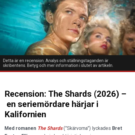
Detta är en recension. Analys och ställningstaganden är
skribentens. Betyg och mer information i slutet av artikeln.
Recension: The Shards (2026) –
en seriemördare härjar i
Kalifornien
Med romanen
The Shards
(”Skärvorna”) lyckades
Bret