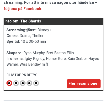
streaming. För att inte missa någon stor händelse –
följ oss på Facebook
.
Info om: The Shards
Streamingtjänst:
Disney+
Genre:
Drama, Thriller
Speltid:
10 x 30-60 min
Skapare:
Ryan Murphy, Bret Easton Ellis
I rollerna:
Igby Rigney, Homer Gere, Kaia Gerber, Hayes
Warner, Wes Bentley m.fl.
FILMTOPPS BETYG:
Fler recensioner