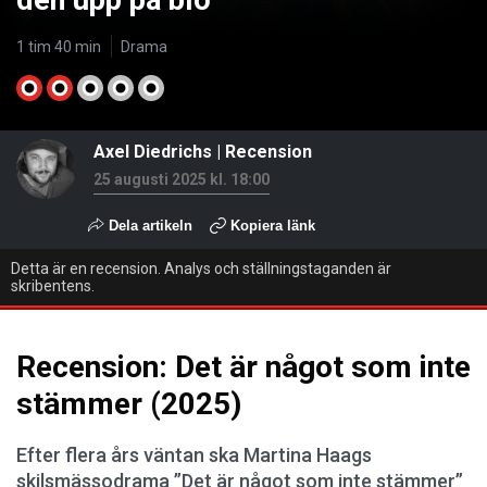
den upp på bio
1 tim 40 min
Drama
Axel Diedrichs
|
Recension
25 augusti 2025 kl. 18:00
Dela artikeln
Kopiera länk
Detta är en recension. Analys och ställningstaganden är
skribentens.
Recension: Det är något som inte
stämmer (2025)
Efter flera års väntan ska Martina Haags
skilsmässodrama ”Det är något som inte stämmer”