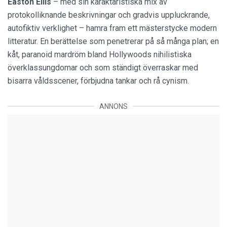
Easton Ellis
– med sin karaktäristiska mix av
protokolliknande beskrivningar och gradvis uppluckrande,
autofiktiv verklighet – hamra fram ett mästerstycke modern
litteratur. En berättelse som penetrerar på så många plan; en
kåt, paranoid mardröm bland Hollywoods nihilistiska
överklassungdomar och som ständigt överraskar med
bisarra våldsscener, förbjudna tankar och rå cynism.
ANNONS