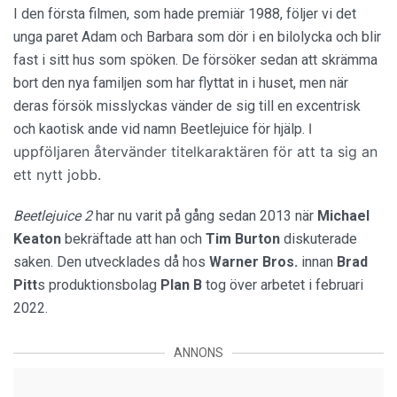
I den första filmen, som hade premiär 1988, följer vi det
unga paret Adam och Barbara som dör i en bilolycka och blir
fast i sitt hus som spöken. De försöker sedan att skrämma
bort den nya familjen som har flyttat in i huset, men när
deras försök misslyckas vänder de sig till en excentrisk
I
och kaotisk ande vid namn Beetlejuice för hjälp.
uppföljaren återvänder titelkaraktären för att ta sig an
ett nytt jobb.
Beetlejuice 2
har nu varit på gång sedan 2013 när
Michael
Keaton
bekräftade att han och
Tim Burton
diskuterade
saken. Den utvecklades då hos
Warner Bros.
innan
Brad
Pitt
s produktionsbolag
Plan B
tog över arbetet i februari
2022.
ANNONS