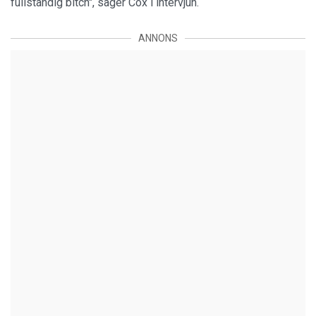
fullständig bitch", säger Cox i intervjun.
ANNONS