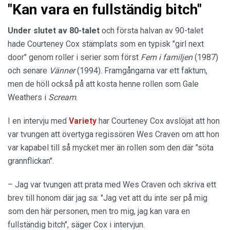
"Kan vara en fullständig bitch"
Under slutet av 80-talet
och första halvan av 90-talet
hade Courteney Cox stämplats som en typisk "girl next
door" genom roller i serier som först
Fem i familjen
(1987)
och senare
Vänner
(1994). Framgångarna var ett faktum,
men de höll också på att kosta henne rollen som Gale
Weathers i
Scream
.
I en intervju med
Variety
har Courteney Cox avslöjat att hon
var tvungen att övertyga regissören Wes Craven om att hon
var kapabel till så mycket mer än rollen som den där "söta
grannflickan".
– Jag var tvungen att prata med Wes Craven och skriva ett
brev till honom där jag sa: "Jag vet att du inte ser på mig
som den här personen, men tro mig, jag kan vara en
fullständig bitch", säger Cox i intervjun.