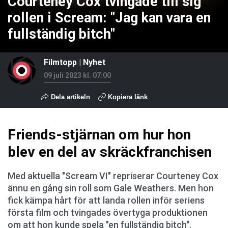
Courteney Cox tvingade till sig
rollen i Scream: "Jag kan vara en
fullständig bitch"
Filmtopp
|
Nyhet
09 juli 2023 kl. 07:00
Dela artikeln
Kopiera länk
Friends-stjärnan om hur hon
blev en del av skräckfranchisen
Med aktuella "Scream VI" repriserar Courteney Cox
ännu en gång sin roll som Gale Weathers. Men hon
fick kämpa hårt för att landa rollen inför seriens
första film och tvingades övertyga produktionen
om att hon kunde spela "en fullständig bitch".