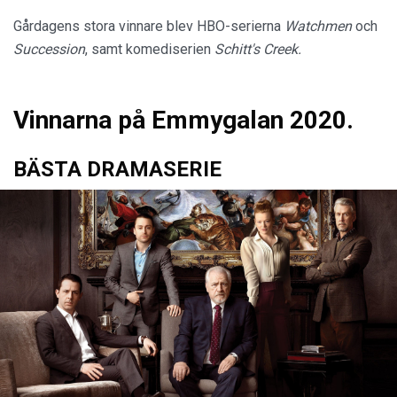
Gårdagens stora vinnare blev HBO-serierna
Watchmen
och
Succession
, samt komediserien
Schitt's Creek.
Vinnarna på Emmygalan 2020.
BÄSTA DRAMASERIE