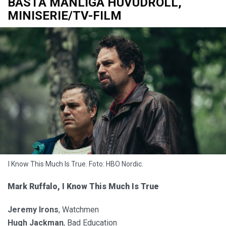
BÄSTA MANLIGA HUVUDROLL,
MINISERIE/TV-FILM
I Know This Much Is True. Foto: HBO Nordic.
Mark Ruffalo, I Know This Much Is True
Jeremy Irons
, Watchmen
Hugh Jackman
, Bad Education