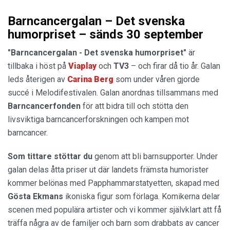
Barncancergalan – Det svenska
humorpriset – sänds 30 september
"Barncancergalan - Det svenska humorpriset"
är
tillbaka i höst på
Viaplay
och
TV3
– och firar då tio år. Galan
leds återigen av
Carina
Berg
som under våren gjorde
succé i Melodifestivalen. Galan anordnas tillsammans med
Barncancerfonden
för att bidra till och stötta den
livsviktiga barncancerforskningen och kampen mot
barncancer.
Som tittare stöttar du
genom att bli barnsupporter. Under
galan delas åtta priser ut där landets främsta humorister
kommer belönas med Papphammarstatyetten, skapad med
Gösta
Ekmans
ikoniska figur som förlaga. Komikerna delar
scenen med populära artister och vi kommer självklart att få
träffa några av de familjer och barn som drabbats av cancer