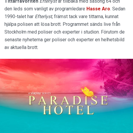
Tittarfavoriten
Efterlyst
är tillbaka med säsong 64 och
den leds som vanligt av programledare
Hasse
Aro
. Sedan
1990-talet har
Efterlyst
, främst tack vare tittarna, kunnat
hjälpa polisen att lösa brott. Programmet sänds live från
Stockholm med poliser och experter i studion. Förutom de
senaste nyheterna ger poliser och experter en helhetsbild
av aktuella brott.