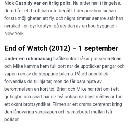
Nick Cassidy var en
ärlig polis.
Nu sitter han i fängelse,
dömd för ett brott han inte begått. I desperation tar han
första möjligheten att fly, och några timmar senare står han
nyrakad i en dyr kostym på utsidan av en hög byggnad i
New York...
End of Watch (2012) – 1 september
Under en rutinmässig
trafikkontroll råkar poliserna Brian
och Mike kamma hem full pott när de upptäcker pengar och
vapen i en av de stoppade bilarna. På ett ögonblick
förvandlas de till hjältar, men de får bara njuta av
berömmelsen en kort tid. Brian och Mike har rört om i ett
getingbo och snart har de två poliserna blivit måltavlor för
ett ökänt brottsyndikat. Filmen är ett drama centrerat kring
den långvariga vänskapen och samarbetet mellan två
poliser.