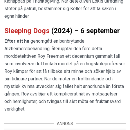
kidnappas på Thanksgiving. När detektiven Lokis utredning
stöter på patrull, bestämmer sig Keller för att ta saken i
egna händer
Sleeping Dogs
(2024) – 6 september
Efter att ha
genomgått en banbrytande
Alzheimersbehandling, återupptar den före detta
morddetektiven Roy Freeman ett decennium gammalt fall
som involverar det brutala mordet på en högskoleprofessor.
Roy kämpar för att få tillbaka sitt minne och söker hjälp av
sin tidigare partner. När de möter en trollbindande och
mystisk kvinna utvecklar sig fallet helt annorlunda än första
gången. Roy avslöjar ett komplicerat nät av motsägelser
och hemligheter, och tvingas till sist möta en fruktansvärd
verklighet.
ANNONS