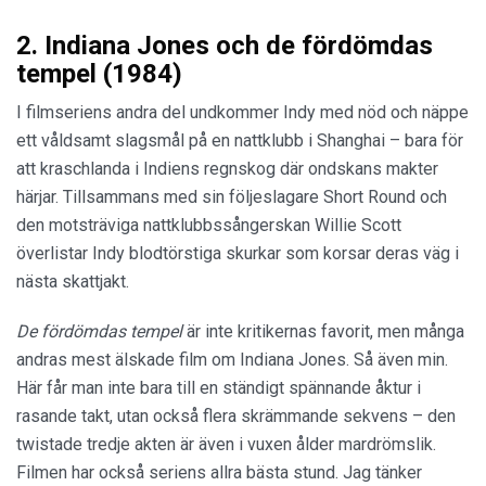
2. Indiana Jones och de fördömdas
tempel (1984)
I filmseriens andra del undkommer Indy med nöd och näppe
ett våldsamt slagsmål på en nattklubb i Shanghai – bara för
att kraschlanda i Indiens regnskog där ondskans makter
härjar. Tillsammans med sin följeslagare Short Round och
den motsträviga nattklubbssångerskan Willie Scott
överlistar Indy blodtörstiga skurkar som korsar deras väg i
nästa skattjakt.
De fördömdas tempel
är inte kritikernas favorit, men många
andras mest älskade film om Indiana Jones. Så även min.
Här får man inte bara till en ständigt spännande åktur i
rasande takt, utan också flera skrämmande sekvens – den
twistade tredje akten är även i vuxen ålder mardrömslik.
Filmen har också seriens allra bästa stund. Jag tänker