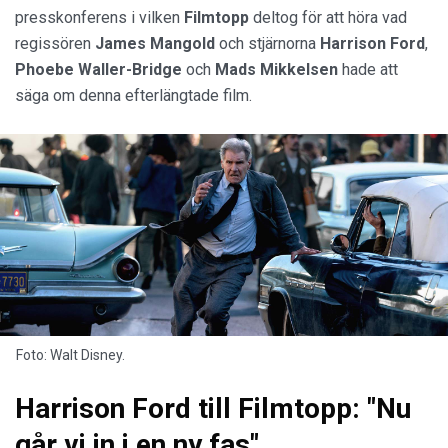
presskonferens i vilken
Filmtopp
deltog för att höra vad
regissören
James Mangold
och stjärnorna
Harrison Ford
,
Phoebe Waller-Bridge
och
Mads Mikkelsen
hade att
säga om denna efterlängtade film.
Foto: Walt Disney.
Harrison Ford till Filmtopp: "Nu
går vi in i en ny fas"