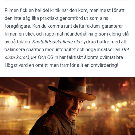
Filmen fick en hel del kritik när den kom, men mest för att
den inte såg lika praktiskt genomförd ut som sina
föregångare. Kan du komma runt detta faktum, garanterar
filmen en slick och rapp matinéunderhållning som aldrig slår
av på takten.
K
ristalldödskallens rike
lyckas bättre med att
balansera charmen med intensitet och höga insatser än
Det
sista korståget
. Och CGI:n har faktiskt åldrats oväntat bra.
Högst värd en omtitt, men framför allt en omvärdering!