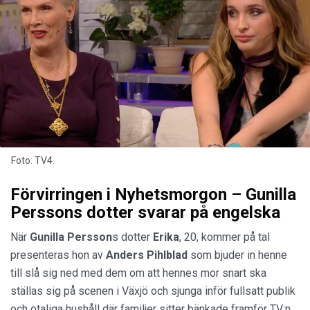
Foto: TV4.
Förvirringen i Nyhetsmorgon – Gunilla
Perssons dotter svarar på engelska
När
Gunilla Persson
s dotter
Erika
, 20, kommer på tal
presenteras hon av
Anders Pihlblad
som bjuder in henne
till slå sig ned med dem om att hennes mor snart ska
ställas sig på scenen i Växjö och sjunga inför fullsatt publik
och otaliga hushåll där familjer sitter bänkade framför TV:n.