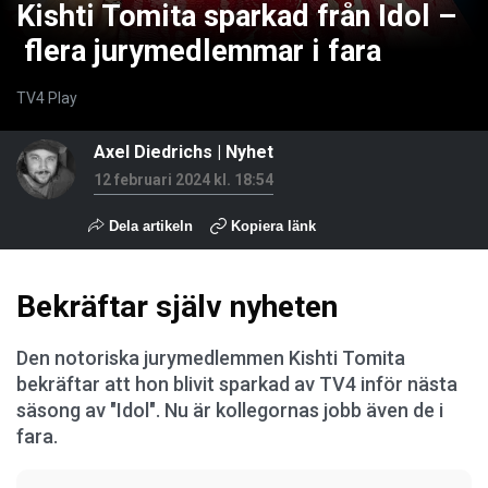
Kishti Tomita sparkad från Idol –
flera jurymedlemmar i fara
TV4 Play
Axel Diedrichs
|
Nyhet
12 februari 2024 kl. 18:54
Dela artikeln
Kopiera länk
Bekräftar själv nyheten
Den notoriska jurymedlemmen Kishti Tomita
bekräftar att hon blivit sparkad av TV4 inför nästa
säsong av "Idol". Nu är kollegornas jobb även de i
fara.