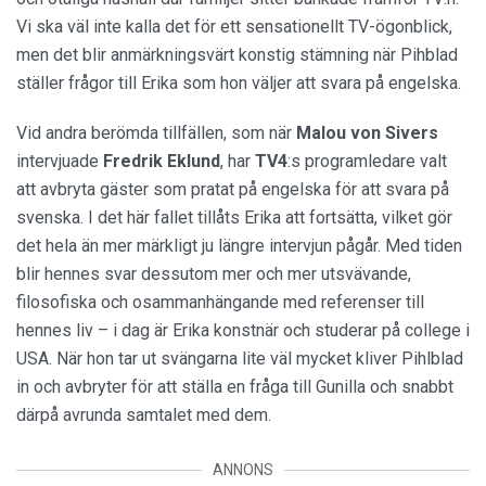
Vi ska väl inte kalla det för ett sensationellt TV-ögonblick,
men det blir anmärkningsvärt konstig stämning när Pihblad
ställer frågor till Erika som hon väljer att svara på engelska.
Vid andra berömda tillfällen, som när
Malou von Sivers
intervjuade
Fredrik
Eklund
, har
TV4
:s programledare valt
att avbryta gäster som pratat på engelska för att svara på
svenska. I det här fallet tillåts Erika att fortsätta, vilket gör
det hela än mer märkligt ju längre intervjun pågår. Med tiden
blir hennes svar dessutom mer och mer utsvävande,
filosofiska och osammanhängande med referenser till
hennes liv – i dag är Erika konstnär och studerar på college i
USA. När hon tar ut svängarna lite väl mycket kliver Pihlblad
in och avbryter för att ställa en fråga till Gunilla och snabbt
därpå avrunda samtalet med dem.
ANNONS