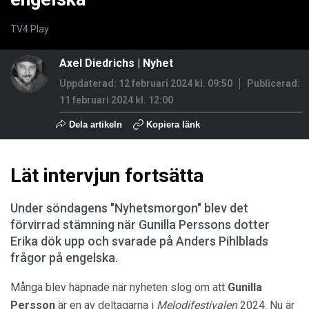
TV4 Play
Axel Diedrichs
|
Nyhet
Uppdaterad: 12 februari 2024 kl. 09:50
Publicerad:
11 februari 2024 kl. 12:00
Dela artikeln
Kopiera länk
Lät intervjun fortsätta
Under söndagens "Nyhetsmorgon" blev det
förvirrad stämning när Gunilla Perssons dotter
Erika dök upp och svarade på Anders Pihlblads
frågor på engelska.
Många blev häpnade när nyheten slog om att
Gunilla
Persson
är en av deltagarna i
Melodifestivalen
2024. Nu är