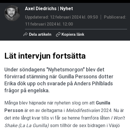
Axel Diedrichs
|
Nyhet
Uppdaterad: 12 februari 2024 kl. 09:50
Publicerad:
11 februari 2024 kl. 12:00
Dela artikeln
Kopiera länk
Lät intervjun fortsätta
Under söndagens "Nyhetsmorgon" blev det
förvirrad stämning när Gunilla Perssons dotter
Erika dök upp och svarade på Anders Pihlblads
frågor på engelska.
Många blev häpnade när nyheten slog om att
Gunilla
Persson
är en av deltagarna i
Melodifestivalen
2024. Nu är
det inte långt kvar tills vi får se henne framföra låten
I Won’t
Shake (La La
Gunilla)
som tillhör de sex bidragen i Växjö