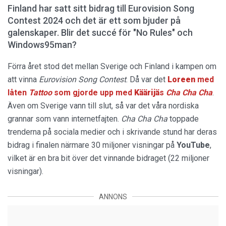
Finland har satt sitt bidrag till Eurovision Song
Contest 2024 och det är ett som bjuder på
galenskaper. Blir det succé för "No Rules" och
Windows95man?
Förra året stod det mellan Sverige och Finland i kampen om
att vinna
Eurovision Song Contest
. Då var det
Loreen
med
låten
Tattoo
som gjorde upp med
Käärijä
s
Cha Cha Cha
.
Även om Sverige vann till slut, så var det våra nordiska
grannar som vann internetfajten.
Cha Cha Cha
toppade
trenderna på sociala medier och i skrivande stund har deras
bidrag i finalen närmare 30 miljoner visningar på
YouTube
,
vilket är en bra bit över det vinnande bidraget (22 miljoner
visningar).
ANNONS