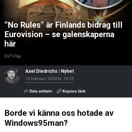
”No Rules” är Finlands bidrag till
Eurovision – se galenskaperna
här
SVT Play
Axel Diedrichs
|
Nyhet
12 februari 2024 kl. 16:23
Dela artikeln
Kopiera länk
Borde vi känna oss hotade av
Windows95man?