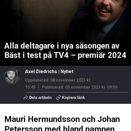
Alla deltagare i nya säsongen av
Bäst i test på TV4 – premiär 2024
Axel Diedrichs
|
Nyhet
Uppdaterad: 08 november 2023 kl.
13:45
Publicerad:
03 november 2023 kl. 09:56
Dela artikeln
Kopiera länk
Mauri Hermundsson och Johan
Petersson med bland namnen