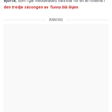
Björck
, som i går meddelades vara klar för en av rollerna i
den tredje säsongen av
Tunna blå linjen
.
ANNONS