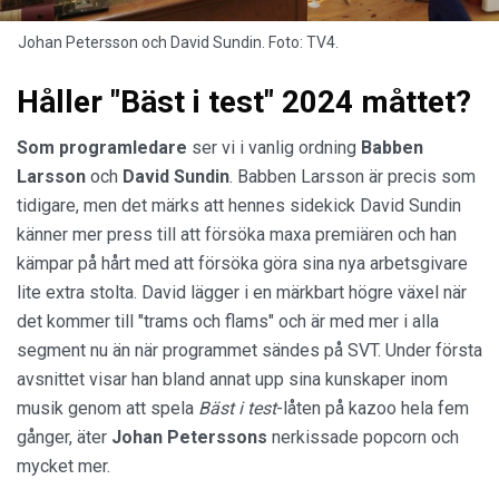
Johan Petersson och David Sundin. Foto: TV4.
Håller "Bäst i test" 2024 måttet?
Som programledare
ser vi i vanlig ordning
Babben
Larsson
och
David Sundin
. Babben Larsson är precis som
tidigare, men det märks att hennes sidekick David Sundin
känner mer press till att försöka maxa premiären och han
kämpar på hårt med att försöka göra sina nya arbetsgivare
lite extra stolta. David lägger i en märkbart högre växel när
det kommer till "trams och flams" och är med mer i alla
segment nu än när programmet sändes på SVT. Under första
avsnittet visar han bland annat upp sina kunskaper inom
musik genom att spela
Bäst i test
-låten på kazoo hela fem
gånger, äter
Johan
Peterssons
nerkissade popcorn och
mycket mer.