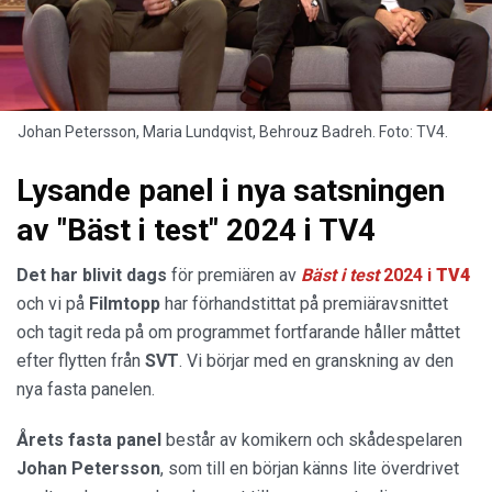
Johan Petersson, Maria Lundqvist, Behrouz Badreh. Foto: TV4.
Lysande panel i nya satsningen
av "Bäst i test" 2024 i TV4
Det har blivit dags
för premiären av
Bäst i test
2024 i
TV4
och vi på
Filmtopp
har förhandstittat på premiäravsnittet
och tagit reda på om programmet fortfarande håller måttet
efter flytten från
SVT
. Vi börjar med en granskning av den
nya fasta panelen.
Årets fasta panel
består av komikern och skådespelaren
Johan Petersson
, som till en början känns lite överdrivet