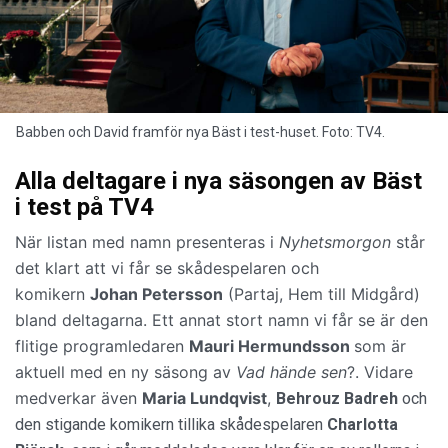
Babben och David framför nya Bäst i test-huset. Foto: TV4.
Alla deltagare i nya säsongen av Bäst
i test på TV4
När listan med namn presenteras i
Nyhetsmorgon
står
det klart att vi får se skådespelaren och
komikern
Johan Petersson
(Partaj, Hem till Midgård)
bland deltagarna. Ett annat stort namn vi får se är den
flitige programledaren
Mauri Hermundsson
som är
aktuell med en ny säsong av
Vad hände sen
?. Vidare
medverkar även
Maria Lundqvist
,
Behrouz Badreh
och
den stigande komikern tillika skådespelaren
Charlotta