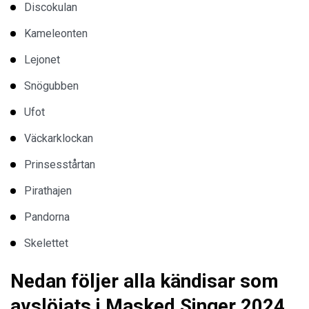
Discokulan
Kameleonten
Lejonet
Snögubben
Ufot
Väckarklockan
Prinsesstårtan
Pirathajen
Pandorna
Skelettet
Nedan följer alla kändisar som
avslöjats i Masked Singer 2024