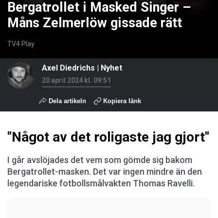
Bergatrollet i Masked Singer –
Måns Zelmerlöw gissade rätt
TV4 Play
Axel Diedrichs
|
Nyhet
20 april 2024 kl. 09:51
Dela artikeln
Kopiera länk
"Något av det roligaste jag gjort"
I går avslöjades det vem som gömde sig bakom
Bergatrollet-masken. Det var ingen mindre än den
legendariske fotbollsmålvakten Thomas Ravelli.