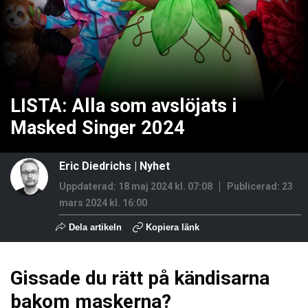
LISTA: Alla som avslöjats i
Masked Singer 2024
Eric Diedrichs
|
Nyhet
Uppdaterad: 18 maj 2024 kl. 07:08
Publicerad:
23
mars 2024 kl. 16:00
Dela artikeln
Kopiera länk
Gissade du rätt på kändisarna
bakom maskerna?