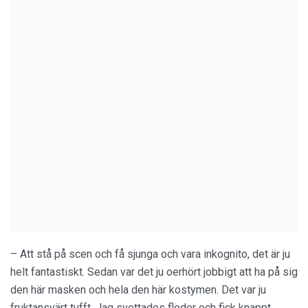
– Att stå på scen och få sjunga och vara inkognito, det är ju
helt fantastiskt. Sedan var det ju oerhört jobbigt att ha på sig
den här masken och hela den här kostymen. Det var ju
fruktansvärt tufft. Jag svettades floder och fick knappt