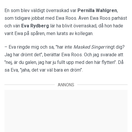
En som blev väldigt överraskad var
Pernilla Wahlgren
,
som tidigare jobbat med Ewa Roos. Även Ewa Roos parhäst
och vän
Eva Rydberg
lär ha blivit överraskad, då hon hade
varit Ewa på spåren, men lurats av kollegan.
– Eva ringde mig och sa, "har inte
Masked Singer
ringt dig?
Jag har drömt det", berättar Ewa Roos. Och jag svarade att
"nej, är du galen, jag har ju fullt upp med den här flytten". Då
sa Eva, "jaha, det var väl bara en dröm".
ANNONS