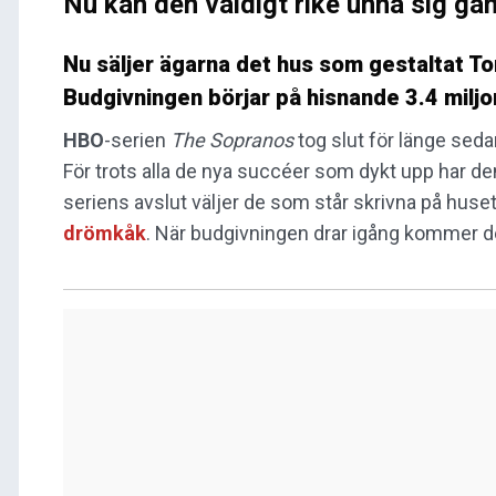
Nu kan den väldigt rike unna sig ga
Nu säljer ägarna det hus som gestaltat T
Budgivningen börjar på hisnande 3.4 miljo
HBO
-serien
The Sopranos
tog slut för länge seda
För trots alla de nya succéer som dykt upp har den
seriens avslut väljer de som står skrivna på hus
drömkåk
. När budgivningen drar igång kommer den