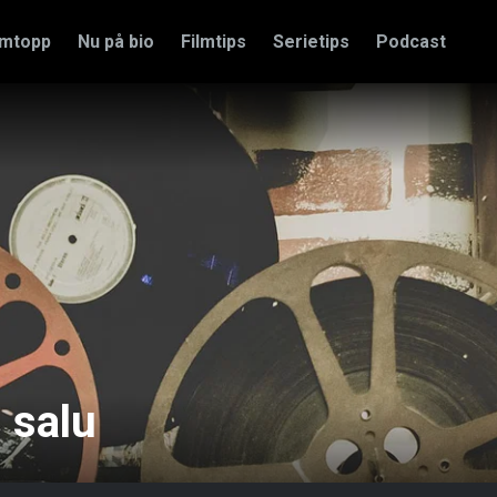
amtopp
Nu på bio
Filmtips
Serietips
Podcast
 salu