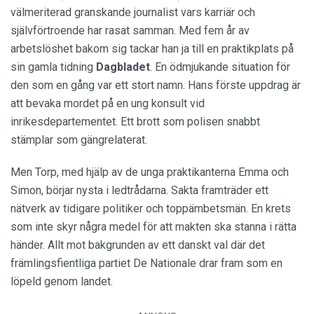
välmeriterad granskande journalist vars karriär och
självförtroende har rasat samman. Med fem år av
arbetslöshet bakom sig tackar han ja till en praktikplats på
sin gamla tidning
Dagbladet
. En ödmjukande situation för
den som en gång var ett stort namn. Hans förste uppdrag är
att bevaka mordet på en ung konsult vid
inrikesdepartementet. Ett brott som polisen snabbt
stämplar som gängrelaterat.
Men Torp, med hjälp av de unga praktikanterna Emma och
Simon, börjar nysta i ledtrådarna. Sakta framträder ett
nätverk av tidigare politiker och toppämbetsmän. En krets
som inte skyr några medel för att makten ska stanna i rätta
händer. Allt mot bakgrunden av ett danskt val där det
främlingsfientliga partiet De Nationale drar fram som en
löpeld genom landet.