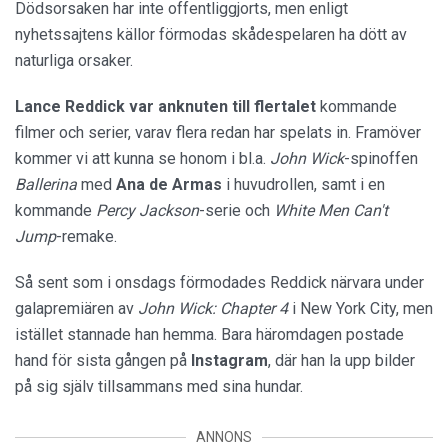
Dödsorsaken har inte offentliggjorts, men enligt
nyhetssajtens källor förmodas skådespelaren ha dött av
naturliga orsaker.
Lance Reddick var anknuten till flertalet
kommande
filmer och serier, varav flera redan har spelats in. Framöver
kommer vi att kunna se honom i bl.a.
John Wick
-spinoffen
Ballerina
med
Ana de Armas
i huvudrollen, samt i en
kommande
Percy Jackson
-serie och
White Men Can't
Jump
-remake.
Så sent som i onsdags förmodades Reddick närvara under
galapremiären av
John Wick: Chapter 4
i New York City, men
istället stannade han hemma. Bara häromdagen postade
hand för sista gången på
Instagram
, där han la upp bilder
på sig själv tillsammans med sina hundar.
ANNONS