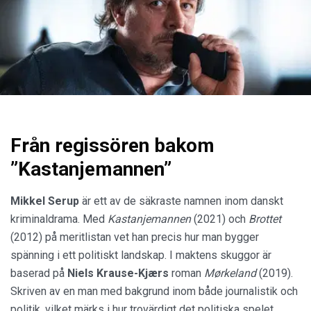
Från regissören bakom
”Kastanjemannen”
Mikkel Serup
är ett av de säkraste namnen inom danskt
kriminaldrama. Med
Kastanjemannen
(2021) och
Brottet
(2012) på meritlistan vet han precis hur man bygger
spänning i ett politiskt landskap. I maktens skuggor är
baserad på
Niels Krause-Kjærs
roman
Mørkeland
(2019).
Skriven av en man med bakgrund inom både journalistik och
politik, vilket märks i hur trovärdigt det politiska spelet