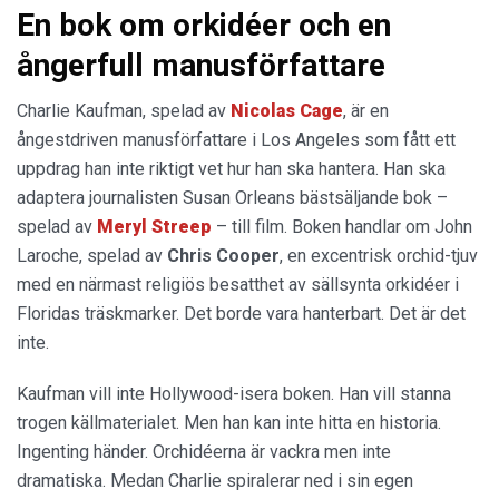
En bok om orkidéer och en
ångerfull manusförfattare
Charlie Kaufman, spelad av
Nicolas Cage
, är en
ångestdriven manusförfattare i Los Angeles som fått ett
uppdrag han inte riktigt vet hur han ska hantera. Han ska
adaptera journalisten Susan Orleans bästsäljande bok –
spelad av
Meryl Streep
– till film. Boken handlar om John
Laroche, spelad av
Chris Cooper
, en excentrisk orchid-tjuv
med en närmast religiös besatthet av sällsynta orkidéer i
Floridas träskmarker. Det borde vara hanterbart. Det är det
inte.
Kaufman vill inte Hollywood-isera boken. Han vill stanna
trogen källmaterialet. Men han kan inte hitta en historia.
Ingenting händer. Orchidéerna är vackra men inte
dramatiska. Medan Charlie spiralerar ned i sin egen