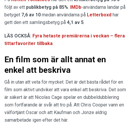
följt av ett
publikbetyg på 85%
.
IMDb
-användarna landar på
betyget
7,6 av 10
medan användarna på
Letterboxd
har
gett den ett samlingsbetyg på
4,1 av 5
.
LÄS OCKSÅ:
Fyra hetaste premiärerna i veckan – flera
tittarfavoriter tillbaka
En film som är allt annat en
enkel att beskriva
Gå in utan att veta för mycket. Det är det bästa rådet för en
film som aktivt undviker att vara enkel att beskriva. Det som
är säkert är att Nicolas Cage spelar en dubbeldubblering
som fortfarande är svår att tro på. Att Chris Cooper vann en
välförtjänt Oscar och att Kaufman och Jonze aldrig
samarbetade igen efter det här.