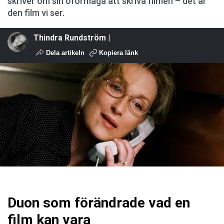
skriver om sin oförmåga att skriva filmen – det är
den film vi ser.
Thindra Rundström |
Dela artikeln
Kopiera länk
Duon som förändrade vad en
film kan vara