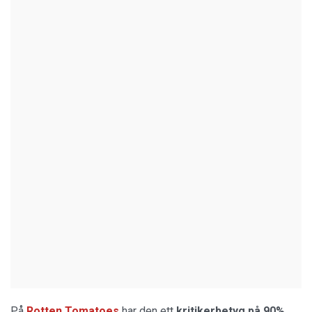
På
Rotten Tomatoes
har den ett
kritikerbetyg på 90%