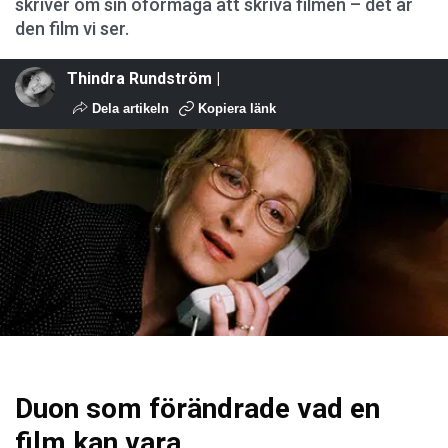
skriver om sin oförmåga att skriva filmen – det är
den film vi ser.
Thindra Rundström |
Dela artikeln
Kopiera länk
Duon som förändrade vad en
film kan vara