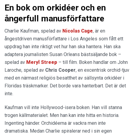
En bok om orkidéer och en
ångerfull manusförfattare
Charlie Kaufman, spelad av
Nicolas Cage
, är en
ångestdriven manusförfattare i Los Angeles som fått ett
uppdrag han inte riktigt vet hur han ska hantera. Han ska
adaptera journalisten Susan Orleans bästsäljande bok –
spelad av
Meryl Streep
– till film. Boken handlar om John
Laroche, spelad av
Chris Cooper
, en excentrisk orchid-tjuv
med en närmast religiös besatthet av sällsynta orkidéer i
Floridas träskmarker. Det borde vara hanterbart. Det är det
inte.
Kaufman vill inte Hollywood-isera boken. Han vill stanna
trogen källmaterialet. Men han kan inte hitta en historia.
Ingenting händer. Orchidéerna är vackra men inte
dramatiska. Medan Charlie spiralerar ned i sin egen