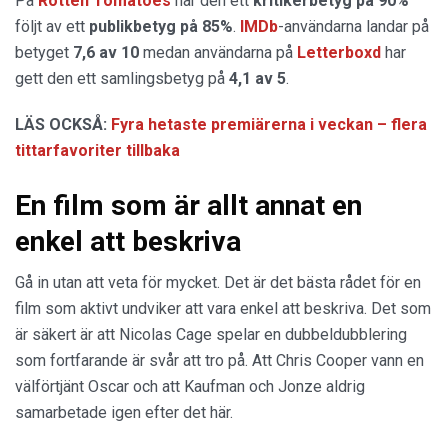
På
Rotten Tomatoes
har den ett
kritikerbetyg på 90%
följt av ett
publikbetyg på 85%
.
IMDb
-användarna landar på
betyget
7,6 av 10
medan användarna på
Letterboxd
har
gett den ett samlingsbetyg på
4,1 av 5
.
LÄS OCKSÅ:
Fyra hetaste premiärerna i veckan – flera
tittarfavoriter tillbaka
En film som är allt annat en
enkel att beskriva
Gå in utan att veta för mycket. Det är det bästa rådet för en
film som aktivt undviker att vara enkel att beskriva. Det som
är säkert är att Nicolas Cage spelar en dubbeldubblering
som fortfarande är svår att tro på. Att Chris Cooper vann en
välförtjänt Oscar och att Kaufman och Jonze aldrig
samarbetade igen efter det här.