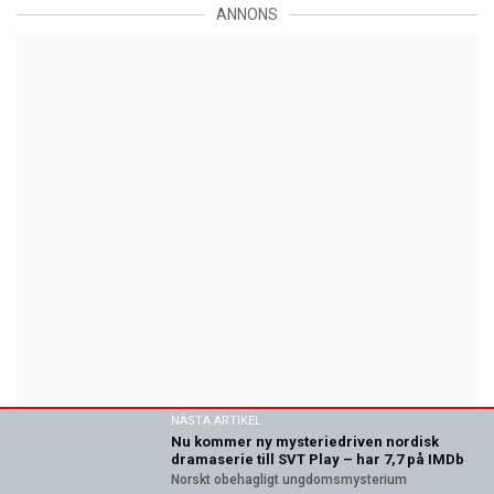
ANNONS
NÄSTA ARTIKEL
Nu kommer ny mysteriedriven nordisk
dramaserie till SVT Play – har 7,7 på IMDb
Norskt obehagligt ungdomsmysterium