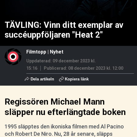
TÄVLING: Vinn ditt exemplar av
succéuppföljaren "Heat 2"
Filmtopp
|
Nyhet
Uppdaterad: 09 december 2023 kl.
15:16
Publicerad:
08 december 2023 kl. 12:00
Dela artikeln
Kopiera länk
Regissören Michael Mann
släpper nu efterlängtade boken
1995 släpptes den ikoniska filmen med Al Pacino
och Robert De Niro. Nu, 28 år senare, släpps