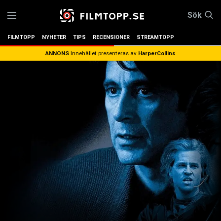
Sök
FILMTOPP
NYHETER
TIPS
RECENSIONER
STREAMTOPP
ANNONS
Innehållet presenteras av
HarperCollins