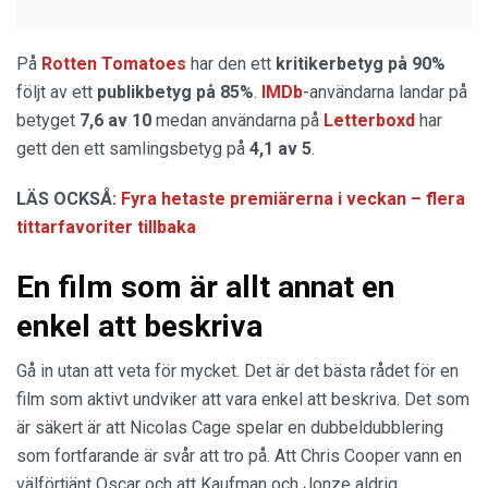
På
Rotten Tomatoes
har den ett
kritikerbetyg på 90%
följt av ett
publikbetyg på 85%
.
IMDb
-användarna landar på
betyget
7,6 av 10
medan användarna på
Letterboxd
har
gett den ett samlingsbetyg på
4,1 av 5
.
LÄS OCKSÅ:
Fyra hetaste premiärerna i veckan – flera
tittarfavoriter tillbaka
En film som är allt annat en
enkel att beskriva
Gå in utan att veta för mycket. Det är det bästa rådet för en
film som aktivt undviker att vara enkel att beskriva. Det som
är säkert är att Nicolas Cage spelar en dubbeldubblering
som fortfarande är svår att tro på. Att Chris Cooper vann en
välförtjänt Oscar och att Kaufman och Jonze aldrig