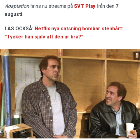
Adaptation
finns nu streama på
SVT Play
från den
7
augusti
.
LÄS OCKSÅ:
Netflix nya satsning bombar stenhårt:
”Tycker han själv att den är bra?”