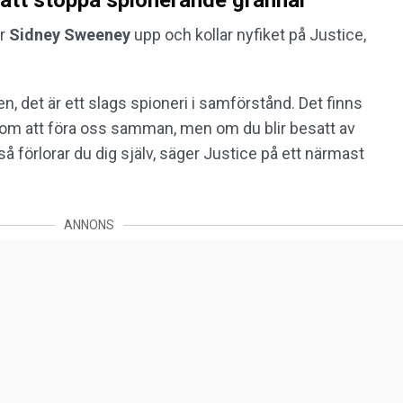
r att stoppa spionerande grannar
er
Sidney Sweeney
upp och kollar nyfiket på Justice,
en, det är ett slags spioneri i samförstånd. Det finns
som att föra oss samman, men om du blir besatt av
å förlorar du dig själv, säger Justice på ett närmast
ANNONS