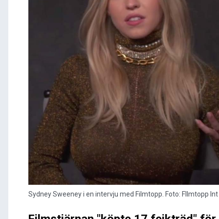
Sydney Sweeney i en intervju med Filmtopp. Foto: FIlmtopp Int