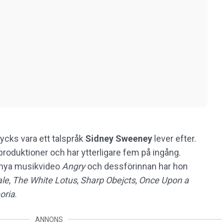
ycks vara ett talspråk
Sidney Sweeney
lever efter.
produktioner och har ytterligare fem på ingång.
nya musikvideo
Angry
och dessförinnan har hon
ale
,
The White Lotus
,
Sharp Obejcts
,
Once Upon a
oria
.
ANNONS