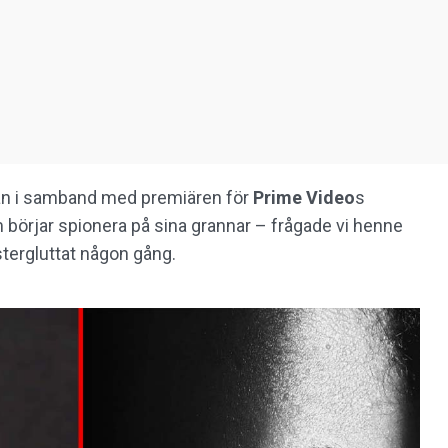
an i samband med premiären för
Prime
Video
s
 börjar spionera på sina grannar – frågade vi henne
tergluttat någon gång.