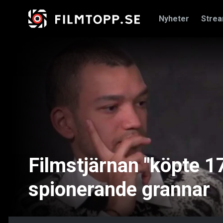
Nyheter
Stre
Filmstjärnan "köpte 17
spionerande grannar