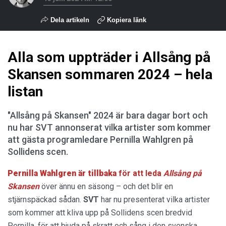
Dela artikeln
Kopiera länk
Alla som uppträder i Allsång på
Skansen sommaren 2024 – hela
listan
"Allsång på Skansen" 2024 är bara dagar bort och
nu har SVT annonserat vilka artister som kommer
att gästa programledare Pernilla Wahlgren på
Sollidens scen.
Pernilla Wahlgren är tillbaka
för att leda
Allsång på
Skansen
över ännu en säsong – och det blir en
stjärnspäckad sådan.
SVT
har nu presenterat vilka artister
som kommer att kliva upp på Sollidens scen bredvid
Pernilla, för att bjuda på skratt och sång i den svenska