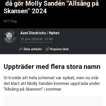
då gör Molly Sandén ”Allsång på
Skansen” 2024
SVT Play
Axel Diedrichs
|
Nyhet
15 juni 2024 kl. 13:40
Dela artikeln
Kopiera länk
Uppträder med flera stora namn
Vi trodde att hela schemat var spikat, men nu står
det klart att Molly Sandén kommer uppträda under
"Allsång på Skansen" i sommar.