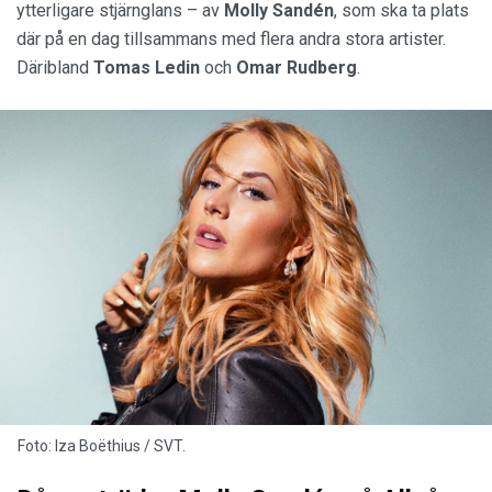
ytterligare stjärnglans – av
Molly Sandén
, som ska ta plats
där på en dag tillsammans med flera andra stora artister.
Däribland
Tomas Ledin
och
Omar Rudberg
.
Foto: Iza Boëthius / SVT.