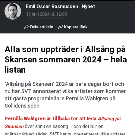
Emil Oscar Rasmussen
|
Nyhet
13 juni 2024 kl. 12:00
Dela artikeln
Kopiera länk
Alla som uppträder i Allsång på
Skansen sommaren 2024 – hela
listan
"Allsång på Skansen" 2024 är bara dagar bort och
nu har SVT annonserat vilka artister som kommer
att gästa programledare Pernilla Wahlgren på
Sollidens scen.
Pernilla Wahlgren är tillbaka
för att leda
Allsång på
Skansen
över ännu en säsong – och det blir en
stjärnspäckad sådan.
SVT
har nu presenterat vilka artister