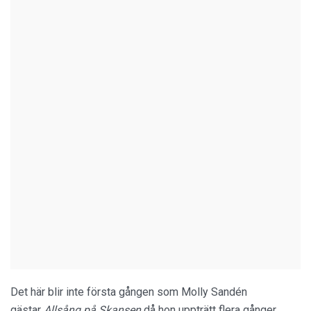
Det här blir inte första gången som Molly Sandén
gästar
Allsång på Skansen
då hon uppträtt flera gånger