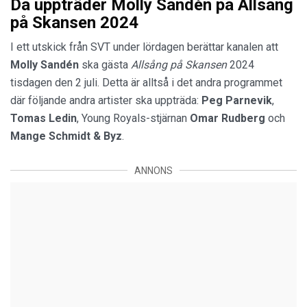
Då uppträder Molly Sandén på Allsång
på Skansen 2024
I ett utskick från SVT under lördagen berättar kanalen att
Molly Sandén
ska gästa
Allsång på Skansen
2024
tisdagen den 2 juli. Detta är alltså i det andra programmet
där följande andra artister ska uppträda:
Peg Parnevik
,
Tomas
Ledin
, Young Royals-stjärnan
Omar
Rudberg
och
Mange
Schmidt
&
Byz
.
ANNONS