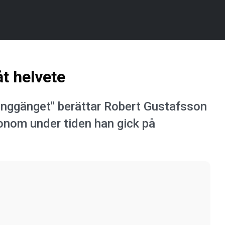
åt helvete
inggänget" berättar Robert Gustafsson
r honom under tiden han gick på