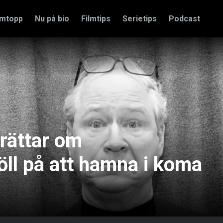
amtopp
Nu på bio
Filmtips
Serietips
Podcast
rättar om
öll på att hamna i koma