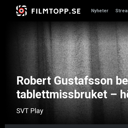
Nyheter
Stre
Robert Gustafsson be
tablettmissbruket – h
SVT Play