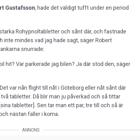
rt Gustafsson
, hade det väldigt tufft under en period
tarka Rohypnoltabletter och sånt där, och fastnade
och inte mindes vad jag hade sagt, säger Robert
tankarna snurrade:
bil hit? Var parkerade jag bilen? Ja där stod den, säger
et var nån flight till nåt i Göteborg eller nåt sånt där
vå tabletter. Då blir man ju påverkad och så tittar
a tabletter]. Sen tar man ett par, tre till och så är
och nästan faller i koma.
ANNONS