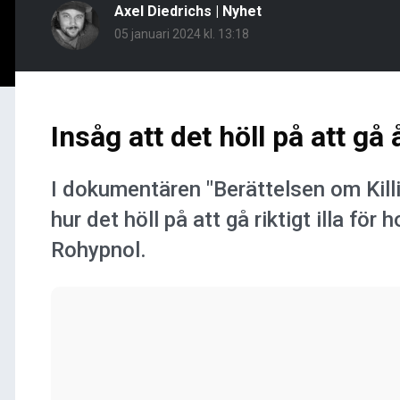
Axel Diedrichs
|
Nyhet
05 januari 2024 kl. 13:18
Insåg att det höll på att gå 
I dokumentären "Berättelsen om Kill
hur det höll på att gå riktigt illa fö
Rohypnol.