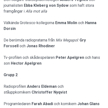
journalisten
Ebba Kleberg von Sydow
som haft stora
framgångar i
Alla mot alla
Välkända Grotesco-kollegorna
Emma
Molin
och
Hanna
Dorsin
De berömda radiopratarna från
Mix Megapol
:
Gry
Forssell
och
Jonas
Rhodiner
Tv-profilen och skådespelaren
Peter Apelgren
och hans
son
Hector
Apelgren
Grupp 2
Radioprofilen
Anders Eldeman
och
ståuppkomikern
Christoffer
Nyqvist
Programledaren
Farah Abadi
och komikern
Johan Glans