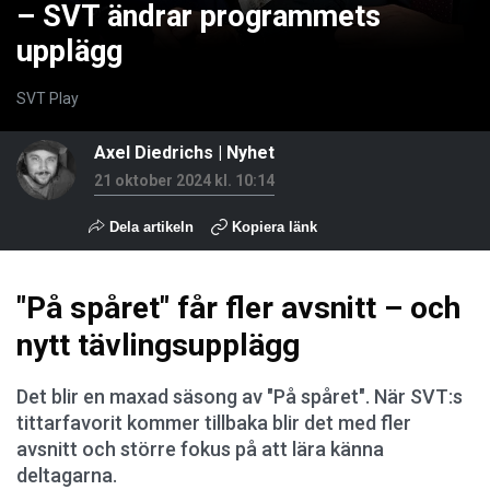
– SVT ändrar programmets
upplägg
SVT Play
Axel Diedrichs
|
Nyhet
21 oktober 2024 kl. 10:14
Dela artikeln
Kopiera länk
"På spåret" får fler avsnitt – och
nytt tävlingsupplägg
Det blir en maxad säsong av "På spåret". När SVT:s
tittarfavorit kommer tillbaka blir det med fler
avsnitt och större fokus på att lära känna
deltagarna.