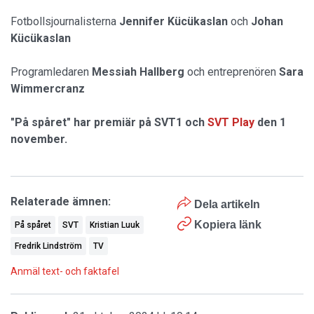
Fotbollsjournalisterna
Jennifer Kücükaslan
och
Johan
Kücükaslan
Programledaren
Messiah Hallberg
och entreprenören
Sara
Wimmercranz
"På spåret" har premiär på SVT1 och
SVT Play
den 1
november.
Relaterade ämnen:
Dela artikeln
Kopiera länk
På spåret
SVT
Kristian Luuk
Fredrik Lindström
TV
Anmäl text- och faktafel