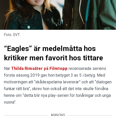
Foto: SVT.
“Eagles” är medelmåtta hos
kritiker men favorit hos tittare
När
Thilda Rimsäter
på
Filmtopp
recenserade seriens
första säsong 2019 gav hon betyget 3 av 5 i betyg. Med
motiveringen att “skådespelarna levererar” och att “dialogen
funkar rätt bra”, skrev hon också att det inte skulle förvåna
henne om “detta blir nya play-serien för tonåringar och unga
vuxna”.
ANNONS