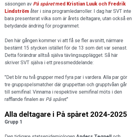
säsongen av
På spåret
med
Kristian
Luuk
och
Fredrik
Lindström
åter i sina programledarroller. I dag har SVT inte
bara presenterat vilka som är årets deltagare, utan också en
betydande ändring för programmet.
Den här gången kommer vi att få se fler avsnitt, närmare
bestämt 15 stycken istället för de 13 som det var senast.
Detta förändrar alltså själva tävlingsupplägget. Så här
skriver SVT själva i ett pressmeddelande:
"Det blir nu två grupper med fyra par i vardera. Alla par gör
tre gruppspelsmatcher där gruppettan och grupptvåan går
till semifinal. Vinnarna i respektive semifinal möts i den
rafflande finalen av
På spåret
."
Alla deltagare i På spåret 2024-2025
Grupp 1
Den tidigare statsepidemiologen
Anders Tegnell
och