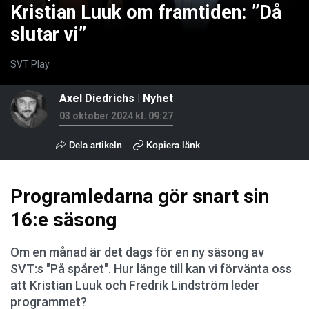
Kristian Luuk om framtiden: ”Då
slutar vi”
SVT Play
Axel Diedrichs
|
Nyhet
03 oktober 2024 kl. 09:27
Dela artikeln
Kopiera länk
Programledarna gör snart sin
16:e säsong
Om en månad är det dags för en ny säsong av
SVT:s "På spåret". Hur länge till kan vi förvänta oss
att Kristian Luuk och Fredrik Lindström leder
programmet?