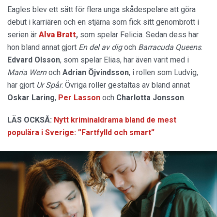
Eagles blev ett sätt för flera unga skådespelare att göra
debut i karriären och en stjärna som fick sitt genombrott i
serien är
Alva Bratt
,
som spelar Felicia. Sedan dess har
hon bland annat gjort
En del av dig
och
Barracuda Queens
.
Edvard Olsson
, som spelar Elias, har även varit med i
Maria Wern
och
Adrian Öjvindsson
, i rollen som Ludvig,
har gjort
Ur Spår
. Övriga roller gestaltas av bland annat
Oskar
Laring
,
Per Lasson
och
Charlotta
Jonsson
.
LÄS OCKSÅ:
Nytt kriminaldrama bland de mest
populära i Sverige: ”Fartfylld och smart”