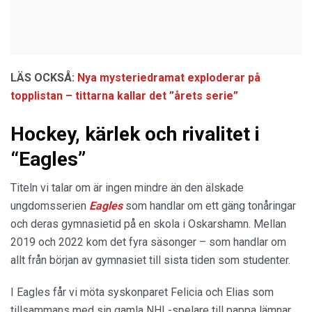
LÄS OCKSÅ:
Nya mysteriedramat exploderar på
topplistan – tittarna kallar det ”årets serie”
Hockey, kärlek och rivalitet i
“Eagles”
Titeln vi talar om är ingen mindre än den älskade
ungdomsserien
Eagles
som handlar om ett gäng tonåringar
och deras gymnasietid på en skola i Oskarshamn. Mellan
2019 och 2022 kom det fyra säsonger – som handlar om
allt från början av gymnasiet till sista tiden som studenter.
I Eagles får vi möta syskonparet Felicia och Elias som
tillsammans med sin gamla NHL-spelare till pappa lämnar