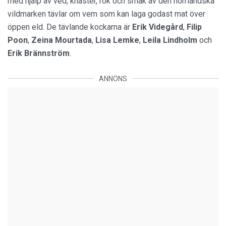
med hjälp av ved, knaster, rök och smak av den norrländska
vildmarken tävlar om vem som kan laga godast mat över
öppen eld. De tävlande kockarna är
Erik Videgård
,
Filip
Poon
,
Zeina Mourtada
,
Lisa Lemke
,
Leila Lindholm
och
Erik Brännström
.
ANNONS