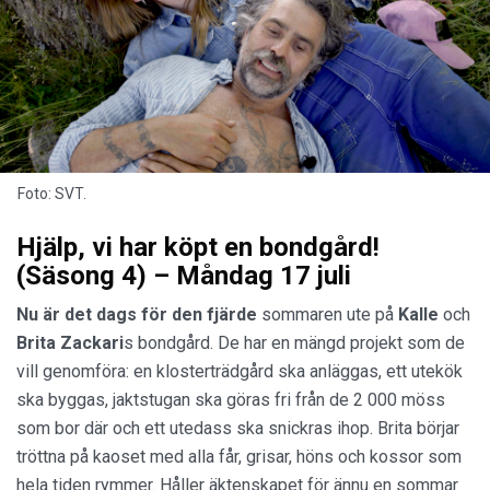
Foto: SVT.
Hjälp, vi har köpt en bondgård!
(Säsong 4) – Måndag 17 juli
Nu är det dags för den fjärde
sommaren ute på
Kalle
och
Brita Zackari
s bondgård. De har en mängd projekt som de
vill genomföra: en klosterträdgård ska anläggas, ett utekök
ska byggas, jaktstugan ska göras fri från de 2 000 möss
som bor där och ett utedass ska snickras ihop. Brita börjar
tröttna på kaoset med alla får, grisar, höns och kossor som
hela tiden rymmer. Håller äktenskapet för ännu en sommar