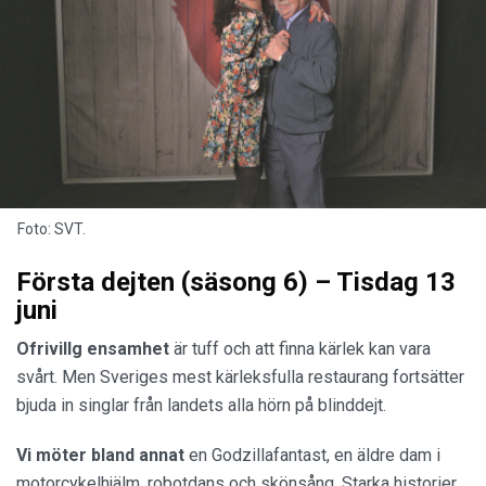
Foto: SVT.
Första dejten (säsong 6) – Tisdag 13
juni
Ofrivillg ensamhet
är tuff och att finna kärlek kan vara
svårt. Men Sveriges mest kärleksfulla restaurang fortsätter
bjuda in singlar från landets alla hörn på blinddejt.
Vi möter bland annat
en Godzillafantast, en äldre dam i
motorcykelhjälm, robotdans och skönsång. Starka historier