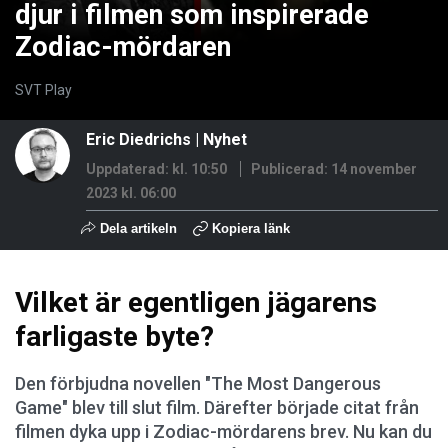
djur i filmen som inspirerade
Zodiac-mördaren
SVT Play
Eric Diedrichs
|
Nyhet
Uppdaterad: kl. 10:50
Publicerad:
14 november
2023 kl. 06:00
Dela artikeln
Kopiera länk
Vilket är egentligen jägarens
farligaste byte?
Den förbjudna novellen "The Most Dangerous
Game" blev till slut film. Därefter började citat från
filmen dyka upp i Zodiac-mördarens brev. Nu kan du