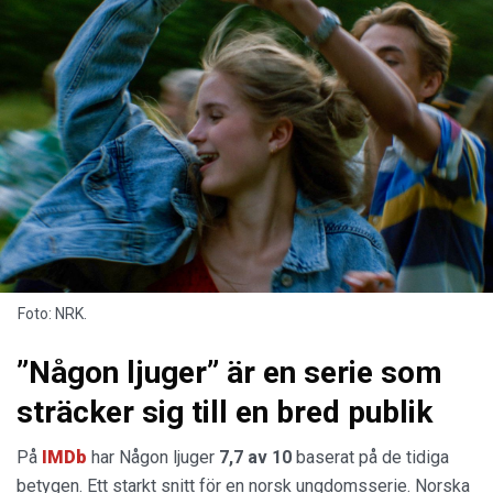
Foto: NRK.
”Någon ljuger” är en serie som
sträcker sig till en bred publik
På
IMDb
har Någon ljuger
7,7 av 10
baserat på de tidiga
betygen. Ett starkt snitt för en norsk ungdomsserie. Norska