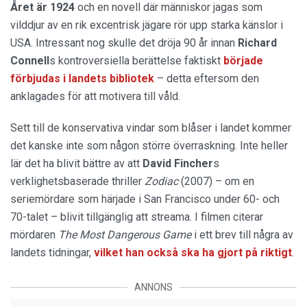
Året är 1924
och en novell där människor jagas som
vilddjur av en rik excentrisk jägare rör upp starka känslor i
USA. Intressant nog skulle det dröja 90 år innan
Richard
Connell
s kontroversiella berättelse faktiskt
började
förbjudas i landets bibliotek
– detta eftersom den
anklagades för att motivera till våld.
Sett till de konservativa vindar som blåser i landet kommer
det kanske inte som någon större överraskning. Inte heller
lär det ha blivit bättre av att
David Fincher
s
verklighetsbaserade thriller
Zodiac
(2007) – om en
seriemördare som härjade i San Francisco under 60- och
70-talet – blivit tillgänglig att streama. I filmen citerar
mördaren
The Most Dangerous Game
i ett brev till några av
landets tidningar,
vilket han också ska ha gjort på riktigt
.
ANNONS