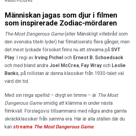
Radio Pictures
Människan jagas som djur i filmen
som inspirerade Zodiac-mördaren
The Most Dangerous Game
(eller Mänskligt villebråd som
den svenska titeln lyder) har filmatiserats flera gånger, men
det mest lyckade försöket finns nu att streama på
SVT
Play
. I regi av
Irving Pichel
och
Ernest B. Schoedsack
och med bland andra
Joel McCrea
,
Fay Wray
och
Leslie
Banks
, på rollistan är denna klassiker från 1930-talet väl
värd din tid.
Med sin ringa speltid – drygt en timme – är
The Most
Dangerous Game
smidig att klämma in under nästa
filmkväll. Förslagsvis tillsammans med några andra gamla
skräckklassiker från samma era. Här är alla ställen där du
kan
streama
The Most Dangerous Game
.