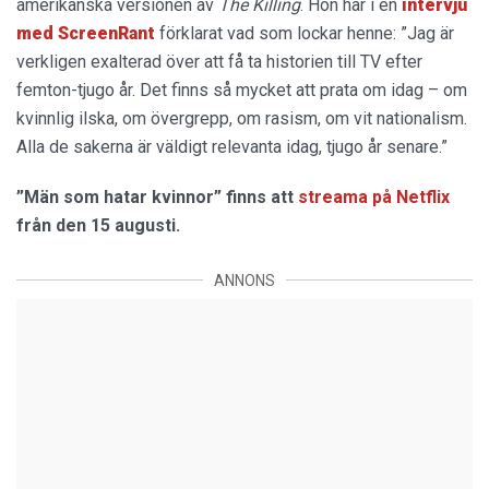
amerikanska versionen av
The Killing
. Hon har i en
intervju
med ScreenRant
förklarat vad som lockar henne: ”Jag är
verkligen exalterad över att få ta historien till TV efter
femton-tjugo år. Det finns så mycket att prata om idag – om
kvinnlig ilska, om övergrepp, om rasism, om vit nationalism.
Alla de sakerna är väldigt relevanta idag, tjugo år senare.”
”Män som hatar kvinnor” finns att
streama på Netflix
från den 15 augusti.
ANNONS