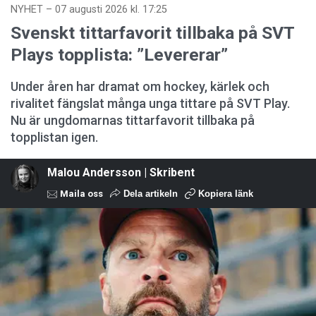
NYHET
–
07 augusti 2026 kl. 17:25
Svenskt tittarfavorit tillbaka på SVT
Plays topplista: ”Levererar”
Under åren har dramat om hockey, kärlek och
rivalitet fängslat många unga tittare på SVT Play.
Nu är ungdomarnas tittarfavorit tillbaka på
topplistan igen.
Malou Andersson | Skribent
Maila oss
Dela artikeln
Kopiera länk