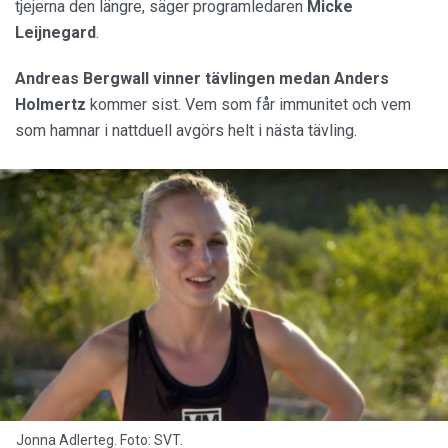
tjejerna den längre, säger programledaren
Micke
Leijnegard
.
Andreas Bergwall vinner tävlingen medan
Anders
Holmertz
kommer sist. Vem som får immunitet och vem
som hamnar i nattduell avgörs helt i nästa tävling.
Jonna Adlerteg. Foto: SVT.