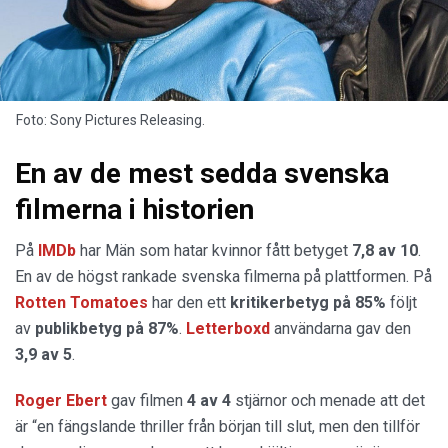
Foto: Sony Pictures Releasing.
En av de mest sedda svenska
filmerna i historien
På
IMDb
har Män som hatar kvinnor fått betyget
7,8 av 10
.
En av de högst rankade svenska filmerna på plattformen. På
Rotten Tomatoes
har den ett
kritikerbetyg på 85%
följt
av
publikbetyg på 87%
.
Letterboxd
användarna gav den
3,9 av 5
.
Roger Ebert
gav filmen
4 av 4
stjärnor och menade att det
är “en fängslande thriller från början till slut, men den tillför