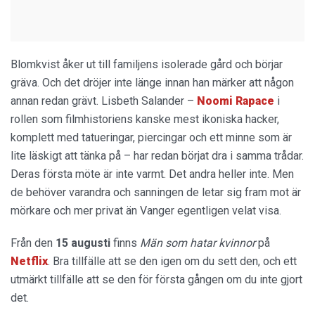
Blomkvist åker ut till familjens isolerade gård och börjar
gräva. Och det dröjer inte länge innan han märker att någon
annan redan grävt. Lisbeth Salander –
Noomi Rapace
i
rollen som filmhistoriens kanske mest ikoniska hacker,
komplett med tatueringar, piercingar och ett minne som är
lite läskigt att tänka på – har redan börjat dra i samma trådar.
Deras första möte är inte varmt. Det andra heller inte. Men
de behöver varandra och sanningen de letar sig fram mot är
mörkare och mer privat än Vanger egentligen velat visa.
Från den
15 augusti
finns
Män som hatar kvinnor
på
Netflix
. Bra tillfälle att se den igen om du sett den, och ett
utmärkt tillfälle att se den för första gången om du inte gjort
det.