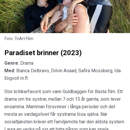
Foto: TriArt Film
Paradiset brinner (2023)
Genre:
Drama
Med:
Bianca Delbravo, Dilvin Asaad, Safira Mossberg, Ida
Engvoll m.fl.
Stor kritikerfavorit som vann Guldbaggen för Bästa film. Ett
drama om tre systrar, mellan 7 och 15 år gamla, som lever
ensamma. Mamman försvinner i långa perioder och det
mesta av vardagslivet får systrarna lösa själva. När
socialtjänsten kräver ett familjemöte har den äldsta systern
Laura en vecka på sig att hitta någon som kan spela