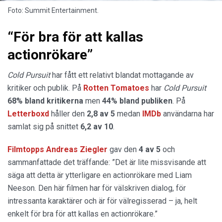
Foto: Summit Entertainment.
“För bra för att kallas
actionrökare”
Cold Pursuit
har fått ett relativt blandat mottagande av
kritiker och publik. På
Rotten Tomatoes
har
Cold Pursuit
68% bland kritikerna
men
44% bland publiken
. På
Letterboxd
håller den
2,8 av 5
medan
IMDb
användarna har
samlat sig på snittet
6,2 av 10
.
Filmtopps Andreas Ziegler
gav den
4 av 5
och
sammanfattade det träffande: ”Det är lite missvisande att
säga att detta är ytterligare en actionrökare med Liam
Neeson. Den här filmen har för välskriven dialog, för
intressanta karaktärer och är för välregisserad – ja, helt
enkelt för bra för att kallas en actionrökare.”