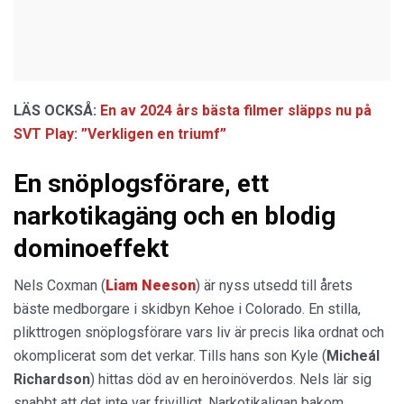
LÄS OCKSÅ:
En av 2024 års bästa filmer släpps nu på
SVT Play: ”Verkligen en triumf”
En snöplogsförare, ett
narkotikagäng och en blodig
dominoeffekt
Nels Coxman (
Liam Neeson
) är nyss utsedd till årets
bäste medborgare i skidbyn Kehoe i Colorado. En stilla,
plikttrogen snöplogsförare vars liv är precis lika ordnat och
okomplicerat som det verkar. Tills hans son Kyle (
Micheál
Richardson
) hittas död av en heroinöverdos. Nels lär sig
snabbt att det inte var frivilligt. Narkotikaligan bakom