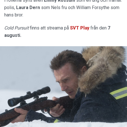
I rollerna syns även
Emmy Rossum
som en ung och framåt
polis,
Laura Dern
som Nels fru och William Forsythe som
hans bror.
Cold Pursuit
finns att streama på
SVT Play
från den
7
augusti.