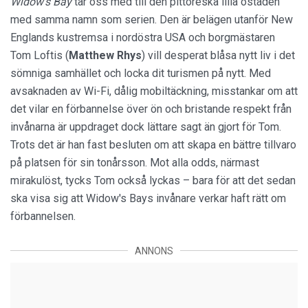
Widow's Bay
tar oss med till den pittoreska lilla östaden
med samma namn som serien. Den är belägen utanför New
Englands kustremsa i nordöstra USA och borgmästaren
Tom Loftis (
Matthew Rhys
) vill desperat blåsa nytt liv i det
sömniga samhället och locka dit turismen på nytt. Med
avsaknaden av Wi-Fi, dålig mobiltäckning, misstankar om att
det vilar en förbannelse över ön och bristande respekt från
invånarna är uppdraget dock lättare sagt än gjort för Tom.
Trots det är han fast besluten om att skapa en bättre tillvaro
på platsen för sin tonårsson. Mot alla odds, närmast
mirakulöst, tycks Tom också lyckas – bara för att det sedan
ska visa sig att Widow's Bays invånare verkar haft rätt om
förbannelsen.
ANNONS