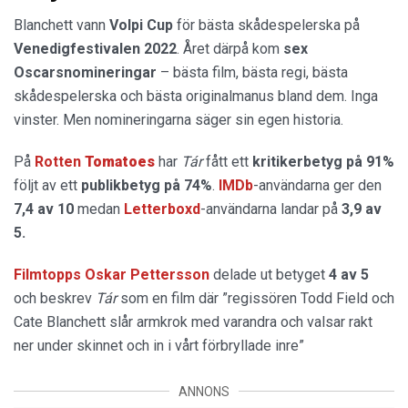
Blanchett vann
Volpi Cup
för bästa skådespelerska på
Venedigfestivalen 2022
. Året därpå kom
sex
Oscarsnomineringar
– bästa film, bästa regi, bästa
skådespelerska och bästa originalmanus bland dem. Inga
vinster. Men nomineringarna säger sin egen historia.
På
Rotten
Tomatoes
har
Tár
fått ett
kritikerbetyg på 91%
följt av ett
publikbetyg på 74%
.
IMDb
-användarna ger den
7,4 av 10
medan
Letterboxd
-användarna landar på
3,9 av
5.
Filmtopps Oskar Pettersson
delade ut betyget
4 av 5
och beskrev
Tár
som en film där ”regissören Todd Field och
Cate Blanchett slår armkrok med varandra och valsar rakt
ner under skinnet och in i vårt förbryllade inre”
ANNONS