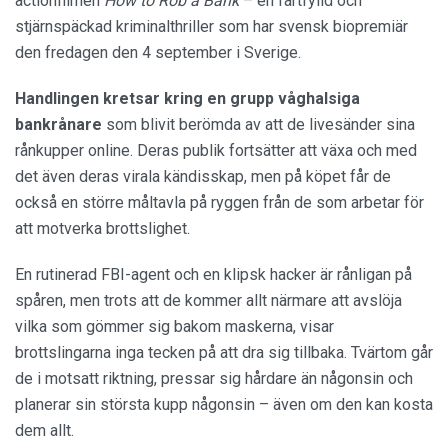
actionfilmen
How to Rob a Bank
– en fartfylld och
stjärnspäckad kriminalthriller som har svensk biopremiär
den fredagen den 4 september i Sverige.
Handlingen kretsar kring en grupp våghalsiga
bankrånare
som blivit berömda av att de livesänder sina
rånkupper online. Deras publik fortsätter att växa och med
det även deras virala kändisskap, men på köpet får de
också en större måltavla på ryggen från de som arbetar för
att motverka brottslighet.
En rutinerad FBI-agent och en klipsk hacker är rånligan på
spåren, men trots att de kommer allt närmare att avslöja
vilka som gömmer sig bakom maskerna, visar
brottslingarna inga tecken på att dra sig tillbaka. Tvärtom går
de i motsatt riktning, pressar sig hårdare än någonsin och
planerar sin största kupp någonsin – även om den kan kosta
dem allt.