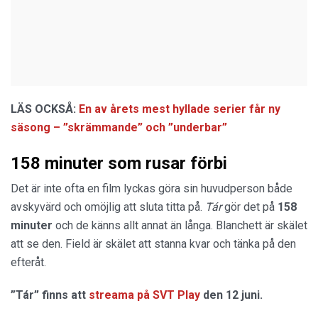
LÄS OCKSÅ:
En av årets mest hyllade serier får ny
säsong – ”skrämmande” och ”underbar”
158 minuter som rusar förbi
Det är inte ofta en film lyckas göra sin huvudperson både
avskyvärd och omöjlig att sluta titta på.
Tár
gör det på
158
minuter
och de känns allt annat än långa. Blanchett är skälet
att se den. Field är skälet att stanna kvar och tänka på den
efteråt.
”Tár” finns att
streama på SVT Play
den 12 juni.