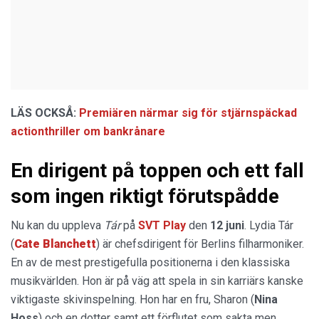
LÄS OCKSÅ:
Premiären närmar sig för stjärnspäckad
actionthriller om bankrånare
En dirigent på toppen och ett fall
som ingen riktigt förutspådde
Nu kan du uppleva
Tár
på
SVT Play
den
12 juni
. Lydia Tár
(
Cate Blanchett
) är chefsdirigent för Berlins filharmoniker.
En av de mest prestigefulla positionerna i den klassiska
musikvärlden. Hon är på väg att spela in sin karriärs kanske
viktigaste skivinspelning. Hon har en fru, Sharon (
Nina
Hoss
) och en dotter samt ett förflutet som sakta men