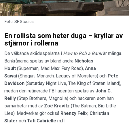
Foto: SF Studios.
En rollista som heter duga – kryllar av
stjärnor i rollerna
De välkända skådespelarna i
How to Rob a Bank
är många.
Bankrånarna spelas av bland andra
Nicholas
Hoult
(Superman, Mad Max: Fury Road),
Anna
Sawai
(Shogun, Monarch: Legacy of Monsters) och
Pete
Davidson
(Saturday Night Live, The King of Staten Island),
medan den rutinerade FBI-agenten spelas av
John C.
Reilly
(Step Brothers, Magnolia) och hackaren som han
samarbetar med av
Zoë Kravitz
(The Batman, Big Little
Lies). Medverkar gör också
Rhenzy Felix
,
Christian
Slater
och
Tati Gabrielle
m.fl.