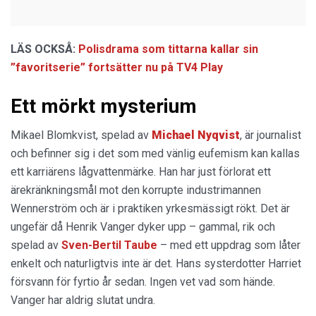
LÄS OCKSÅ:
Polisdrama som tittarna kallar sin
”favoritserie” fortsätter nu på TV4 Play
Ett mörkt mysterium
Mikael Blomkvist, spelad av
Michael Nyqvist
, är journalist
och befinner sig i det som med vänlig eufemism kan kallas
ett karriärens lågvattenmärke. Han har just förlorat ett
ärekränkningsmål mot den korrupte industrimannen
Wennerström och är i praktiken yrkesmässigt rökt. Det är
ungefär då Henrik Vanger dyker upp – gammal, rik och
spelad av
Sven-Bertil Taube
– med ett uppdrag som låter
enkelt och naturligtvis inte är det. Hans systerdotter Harriet
försvann för fyrtio år sedan. Ingen vet vad som hände.
Vanger har aldrig slutat undra.