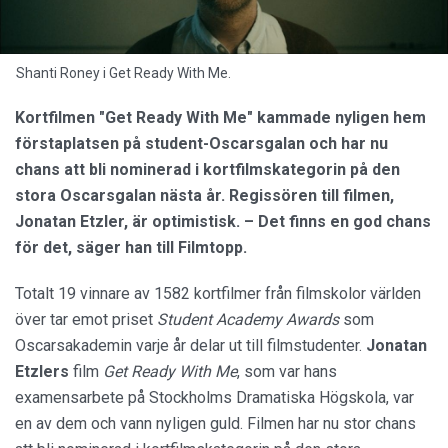
Shanti Roney i Get Ready With Me.
Kortfilmen "Get Ready With Me" kammade nyligen hem
förstaplatsen på student-Oscarsgalan och har nu
chans att bli nominerad i kortfilmskategorin på den
stora Oscarsgalan nästa år. Regissören till filmen,
Jonatan Etzler, är optimistisk.
– Det finns en god chans
för det, säger han till Filmtopp.
Totalt 19 vinnare av 1582 kortfilmer från filmskolor världen
över tar emot priset
Student Academy Awards
som
Oscarsakademin varje år delar ut till filmstudenter.
Jonatan
Etzlers
film
Get Ready With Me
, som var hans
examensarbete på Stockholms Dramatiska Högskola, var
en av dem och vann nyligen guld. Filmen har nu stor chans