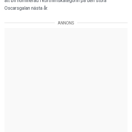
att bli nominerad i kortfilmskategorin på den stora
Oscarsgalan nästa år.
ANNONS