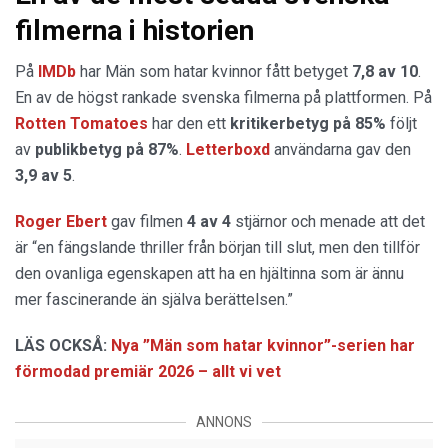
filmerna i historien
På
IMDb
har Män som hatar kvinnor fått betyget
7,8 av 10
.
En av de högst rankade svenska filmerna på plattformen. På
Rotten Tomatoes
har den ett
kritikerbetyg på 85%
följt
av
publikbetyg på 87%
.
Letterboxd
användarna gav den
3,9 av 5
.
Roger Ebert
gav filmen
4 av 4
stjärnor och menade att det
är “en fängslande thriller från början till slut, men den tillför
den ovanliga egenskapen att ha en hjältinna som är ännu
mer fascinerande än själva berättelsen.”
LÄS OCKSÅ:
Nya ”Män som hatar kvinnor”-serien har
förmodad premiär 2026 – allt vi vet
ANNONS