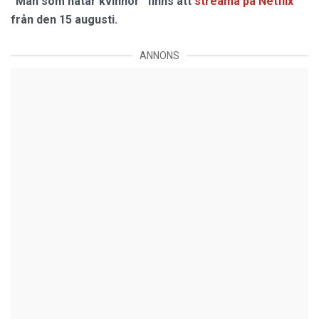
”Män som hatar kvinnor” finns att
streama på Netflix
från den 15 augusti.
ANNONS