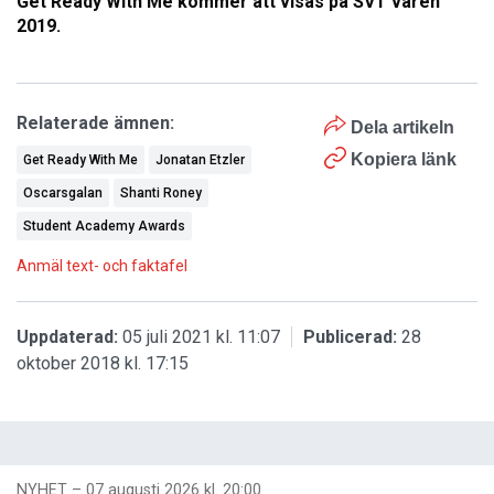
Get Ready With Me kommer att visas på SVT våren
2019.
Relaterade ämnen:
Dela artikeln
Kopiera länk
Get Ready With Me
Jonatan Etzler
Oscarsgalan
Shanti Roney
Student Academy Awards
Anmäl text- och faktafel
Uppdaterad:
05 juli 2021 kl. 11:07
Publicerad:
28
oktober 2018 kl. 17:15
NYHET
–
07 augusti 2026 kl. 20:00