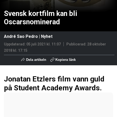
Svensk kortfilm kan bli
Oscarsnominerad
André Sao Pedro
|
Nyhet
Uppdaterad: 05 juli 2021 kl. 11:07
Publicerad:
28 oktober
2018 kl. 17:15
Dela artikeln
Kopiera länk
Jonatan Etzlers film vann guld
på Student Academy Awards.