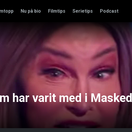
amtopp
Nu på bio
Filmtips
Serietips
Podcast
om har varit med i Maske