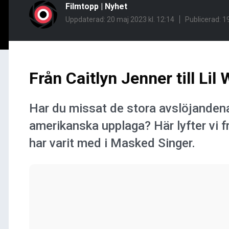
Filmtopp
|
Nyhet
Uppdaterad: 20 maj 2023 kl. 12:14
Publicerad:
19
Från Caitlyn Jenner till Lil
Har du missat de stora avslöjanden
amerikanska upplaga? Här lyfter vi 
har varit med i Masked Singer.