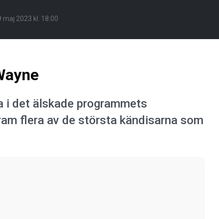
 maj 2023 kl. 18:00
 Wayne
a i det älskade programmets
fram flera av de största kändisarna som