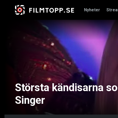
Nyheter
Stre
Största kändisarna s
Singer