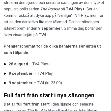
streama den sjunde och senaste säsongen av den mycket
populära polisserien
The Rookie
på
TV4 Play+
. Serien
kommer också att dyka upp på "vanliga" TV4 Play, men för
att se den där krävs lite mer tålamod. Där har säsongen
istället premiär den
9 september
. Samma dag börjar den
även visas linjärt på
TV4
.
Premiärschemat för de olika kanalerna ser alltså ut
som följande:
28 augusti
– TV4 Play+
9 september
– TV4 Play
9 september
– TV4 (kl. 23.00)
Full fart från start i nya säsongen
Det är full fart från start
i den sjunde och senaste
säsongen av
The Rookie
. Huvudkaraktären John Nolan