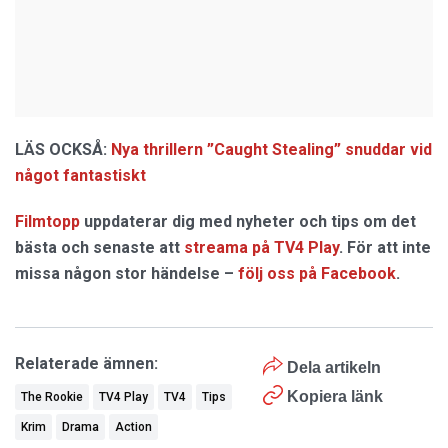
LÄS OCKSÅ:
Nya thrillern ”Caught Stealing” snuddar vid
något fantastiskt
Filmtopp
uppdaterar dig med nyheter och tips om det
bästa och senaste att
streama på TV4 Play
. För att inte
missa någon stor händelse –
följ oss på Facebook
.
Relaterade ämnen:
Dela artikeln
Kopiera länk
The Rookie
TV4 Play
TV4
Tips
Krim
Drama
Action