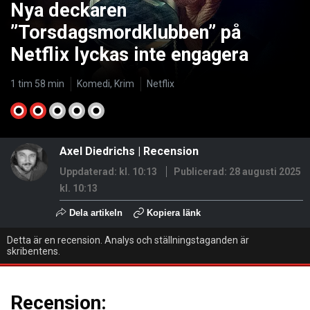
Nya deckaren
”Torsdagsmordklubben” på
Netflix lyckas inte engagera
1 tim 58 min
Komedi, Krim
Netflix
Axel Diedrichs
|
Recension
Uppdaterad: kl. 10:13
Publicerad:
28 augusti 2025
kl. 10:13
Dela artikeln
Kopiera länk
Detta är en recension. Analys och ställningstaganden är
skribentens.
Recension: