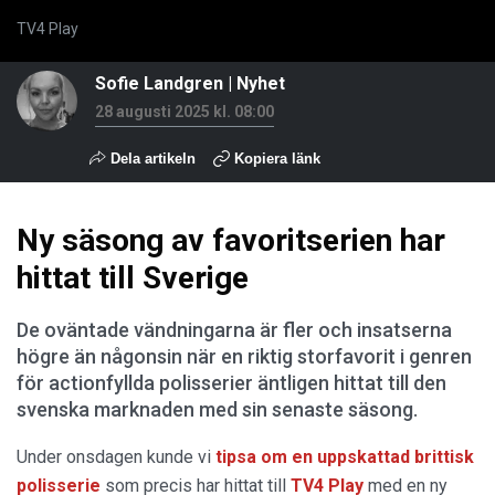
TV4 Play
Sofie Landgren
|
Nyhet
28 augusti 2025 kl. 08:00
Dela artikeln
Kopiera länk
Ny säsong av favoritserien har
hittat till Sverige
De oväntade vändningarna är fler och insatserna
högre än någonsin när en riktig storfavorit i genren
för actionfyllda polisserier äntligen hittat till den
svenska marknaden med sin senaste säsong.
Under onsdagen kunde vi
tipsa om en uppskattad brittisk
polisserie
som precis har hittat till
TV4 Play
med en ny