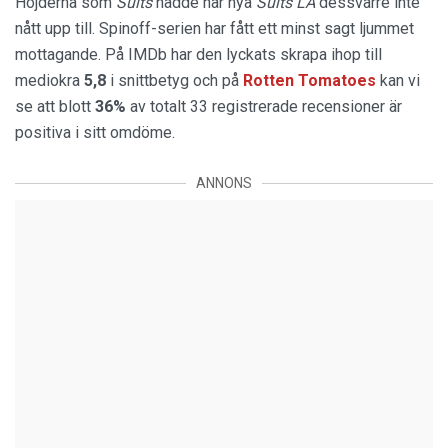
Höjderna som
Suits
nådde har nya
Suits LA
dessvärre inte
nått upp till. Spinoff-serien har fått ett minst sagt ljummet
mottagande. På IMDb har den lyckats skrapa ihop till
mediokra
5,8
i snittbetyg och på
Rotten Tomatoes
kan vi
se att blott
36%
av totalt 33 registrerade recensioner är
positiva i sitt omdöme.
ANNONS