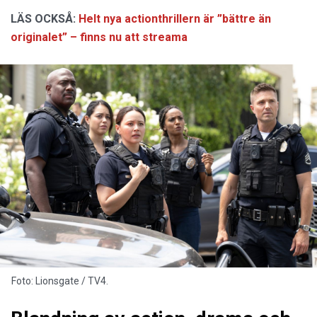
LÄS OCKSÅ:
Helt nya actionthrillern är ”bättre än
originalet” – finns nu att streama
Foto: Lionsgate / TV4.